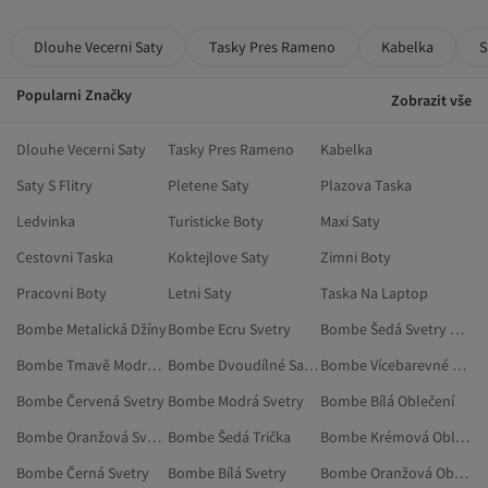
Dlouhe Vecerni Saty
Tasky Pres Rameno
Kabelka
S
Popularni Značky
Zobrazit vše
Dlouhe Vecerni Saty
Tasky Pres Rameno
Kabelka
Saty S Flitry
Pletene Saty
Plazova Taska
Ledvinka
Turisticke Boty
Maxi Saty
Cestovni Taska
Koktejlove Saty
Zimni Boty
Pracovni Boty
Letni Saty
Taska Na Laptop
Bombe Metalická Džíny
Bombe Ecru Svetry
Bombe Šedá Svetry A Propínací Svetry
Bombe Tmavě Modrá Svetry
Bombe Dvoudílné Sady
Bombe Vícebarevné Oblečení
Bombe Červená Svetry
Bombe Modrá Svetry
Bombe Bílá Oblečení
Bombe Oranžová Svetry
Bombe Šedá Trička
Bombe Krémová Oblečení
Bombe Černá Svetry
Bombe Bílá Svetry
Bombe Oranžová Oblečení