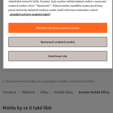
včetně těch mimo EU (USA, Turecko). Svůj souhlas můžete kdykoli změnit v nastavení
souborů cookie v části ""Nastavení"". Pokud souhlas neudělíte, budou používány
pouze technicky nezbytné soubory cookie. Další informace naleznete v našich
zásadách ochrany osobních údajů
."
Přijmout všechny soubory cookie
bombe
Pánské norkové pohodlné
plátěné džíny Bagy s páskem se
3.7
(
19
)
Nastavení souborů cookie
stahovací šňůrkou
Doprava zdarma
653
Kč
Zamítnout vše
1
Sponzorované položky jsou propagační nabídky zvýrazněné prodejci.
Trendyol
Oblečení
Džíny
Hnědá Džíny
bombe Hnědá Džíny
Mohlo by se ti také líbit