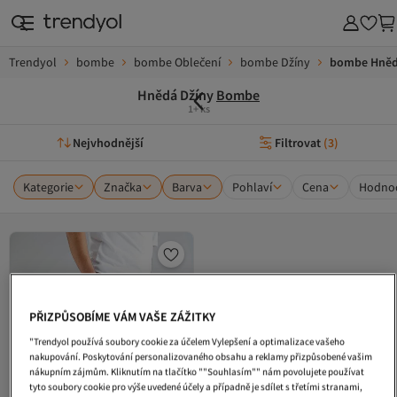
Trendyol
bombe
bombe Oblečení
bombe Džíny
bombe Hněd
Hnědá Džíny
Bombe
1+ ks
Nejvhodnější
Filtrovat
(
3
)
Kategorie
Značka
Barva
Pohlaví
Cena
Hodnoc
PŘIZPŮSOBÍME VÁM VAŠE ZÁŽITKY
"Trendyol používá soubory cookie za účelem Vylepšení a optimalizace vašeho
nakupování. Poskytování personalizovaného obsahu a reklamy přizpůsobené vašim
nákupním zájmům. Kliknutím na tlačítko ""Souhlasím"" nám povolujete používat
tyto soubory cookie pro výše uvedené účely a případně je sdílet s třetími stranami,