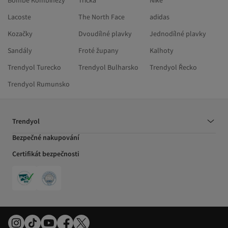
Bombe Kombinézy
Trička
Nike
Lacoste
The North Face
adidas
Kozačky
Dvoudílné plavky
Jednodílné plavky
Sandály
Froté župany
Kalhoty
Trendyol Turecko
Trendyol Bulharsko
Trendyol Řecko
Trendyol Rumunsko
Trendyol
Bezpečné nakupování
Certifikát bezpečnosti