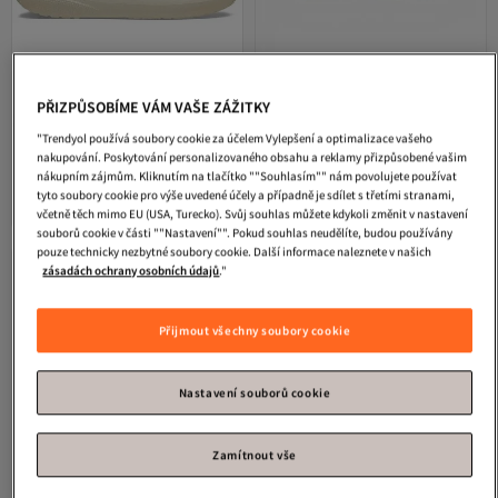
PŘIZPŮSOBÍME VÁM VAŠE ZÁŽITKY
5. nejoblíbenější
"Trendyol používá soubory cookie za účelem Vylepšení a optimalizace vašeho
Crocs
Klasické sandály Crush
Crocs
Crocband Beige Beige
nakupování. Poskytování personalizovaného obsahu a reklamy přizpůsobené vašim
Unisex béžové sandály
Unisex Pantofle 11016-1as
Nejnižší cena za 30 dní
nákupním zájmům. Kliknutím na tlačítko ""Souhlasím"" nám povolujete používat
4.7
Doprava zdarma
(
79
)
4.5
(
1230
)
tyto soubory cookie pro výše uvedené účely a případně je sdílet s třetími stranami,
Nejnižší cena za 30 dní
Doprava zdarma
1 234
1 379
včetně těch mimo EU (USA, Turecko). Svůj souhlas můžete kdykoli změnit v nastavení
Kč
Kč
souborů cookie v části ""Nastavení"". Pokud souhlas neudělíte, budou používány
pouze technicky nezbytné soubory cookie. Další informace naleznete v našich
zásadách ochrany osobních údajů
."
Přijmout všechny soubory cookie
Nastavení souborů cookie
Zamítnout vše