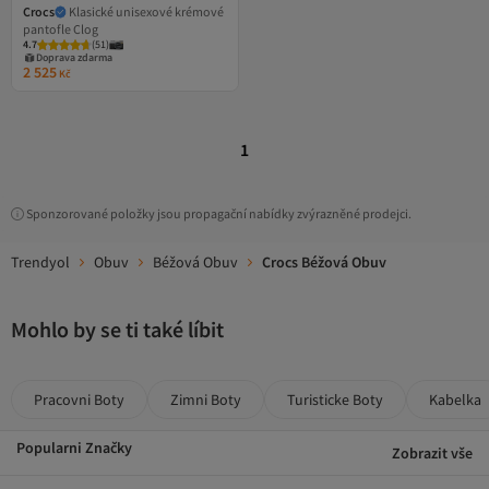
Crocs
Klasické unisexové krémové
pantofle Clog
4.7
(
51
)
Doprava zdarma
2 525
Kč
1
Sponzorované položky jsou propagační nabídky zvýrazněné prodejci.
Trendyol
Obuv
Béžová Obuv
Crocs Béžová Obuv
Mohlo by se ti také líbit
Pracovni Boty
Zimni Boty
Turisticke Boty
Kabelka
Popularni Značky
Zobrazit vše