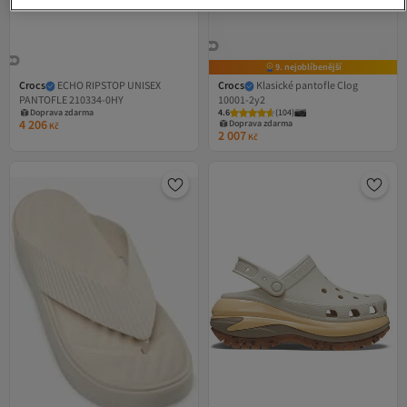
9. nejoblíbenější
Crocs
ECHO RIPSTOP UNISEX
Crocs
Klasické pantofle Clog
PANTOFLE 210334-0HY
10001-2y2
Doprava zdarma
4.6
(
104
)
4 206
Doprava zdarma
Kč
2 007
Kč