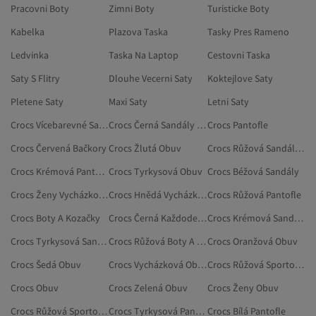
Pracovni Boty
Zimni Boty
Turisticke Boty
Kabelka
Plazova Taska
Tasky Pres Rameno
Ledvinka
Taska Na Laptop
Cestovni Taska
Saty S Flitry
Dlouhe Vecerni Saty
Koktejlove Saty
Pletene Saty
Maxi Saty
Letni Saty
Crocs Vícebarevné Sandály
Crocs Černá Sandály A Pantofle
Crocs Pantofle
Crocs Červená Bačkory
Crocs Žlutá Obuv
Crocs Růžová Sandály A Pantofle
Crocs Krémová Pantofle
Crocs Tyrkysová Obuv
Crocs Béžová Sandály
Crocs Ženy Vycházková Obuv
Crocs Hnědá Vycházková Obuv
Crocs Růžová Pantofle
Crocs Boty A Kozačky
Crocs Černá Každodenní Obuv
Crocs Krémová Sandály A Pantofle
Crocs Tyrkysová Sandály A Pantofle
Crocs Růžová Boty A Kozačky
Crocs Oranžová Obuv
Crocs Šedá Obuv
Crocs Vycházková Obuv
Crocs Růžová Sportovní Sandály
Crocs Obuv
Crocs Zelená Obuv
Crocs Ženy Obuv
Crocs Růžová Sportovní Pantofle
Crocs Tyrkysová Pantofle
Crocs Bílá Pantofle