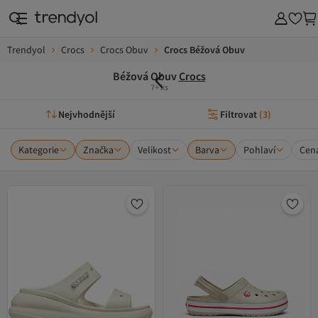
Trendyol
Crocs
Crocs Obuv
Crocs Béžová Obuv
Béžová Obuv
Crocs
7+ ks
Nejvhodnější
Filtrovat
(
3
)
Kategorie
Značka
Velikost
Barva
Pohlaví
Cen