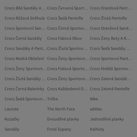
Crocs Bílá Sandály A Pantofle
Crocs Červená Sportovní Pantofle
Crocs Oranžová Pantofle
Crocs Růžová Sněhule
Crocs Šedá Pantofle
Crocs Žlutá Pantofle
Crocs Sportovní Sandály
Crocs Černá Sportovní Pantofle
Crocs Oranžová Sandály A Pantofle
Crocs Černá Sandály
Crocs Fialová Obuv
Crocs Ženy Boty A Kozačky
Crocs Sandály A Pantofle
Crocs Žlutá Sportovní Pantofle
Crocs Šedá Sandály A Pantofle
Crocs Modrá Oblečení
Crocs Ženy Sportovní Sandály
Crocs Sportovní Pantofle
Crocs Ženy Sportovní Boty
Crocs Fialová Sportovní Sandály
Crocs Hnědá Sportovní Pantofle
Crocs Žlutá Sandály A Pantofle
Crocs Ženy Sportovní Pantofle
Crocs Zelená Sandály A Pantofle
Crocs Černá Balerínky
Crocs Každodenní Obuv
Crocs Zelená Pantofle
Crocs Šedá Sportovní Pantofle
Trička
Nike
Lacoste
The North Face
adidas
Kozačky
Dvoudílné plavky
Jednodílné plavky
Sandály
Froté župany
Kalhoty