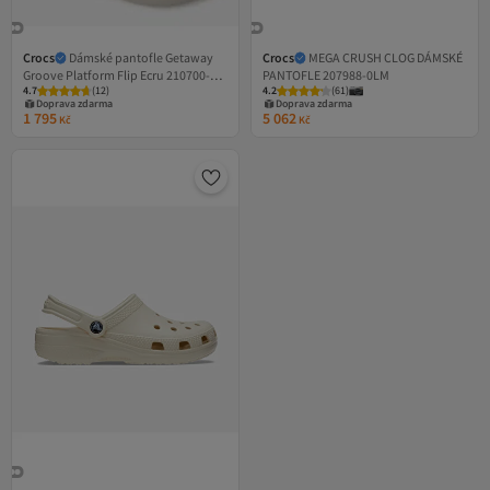
Crocs
Dámské pantofle Getaway
Crocs
MEGA CRUSH CLOG DÁMSKÉ
Groove Platform Flip Ecru 210700-
PANTOFLE 207988-0LM
4.7
(
12
)
4.2
(
61
)
0LH
Doprava zdarma
Doprava zdarma
1 795
5 062
Kč
Kč