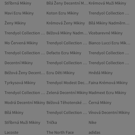
Stříbrná Mikiny
Bílá Ženy Decentní Mikiny
Krémová Muži Mikiny
Mavi Ecru Mikiny
Koton Ecru Mikiny
Trendyol Collection Zelená Mikiny
Ženy Mikiny
Krémová Ženy Mikiny
Bílá Mikiny Nadměrné Velikosti
Trendyol Collection Žlutá Mikiny Nadměrné Velikosti
Béžová Mikiny Nadměrné Velikosti
Vícebarevné Mikiny
Mo Červená Mikiny
Trendyol Collection Šedá Mikiny
Bianco Lucci Ecru Mikiny
Trendyol Collection Muži Mikiny Nadměrné Velikosti
Defacto Ecru Mikiny
Trendyol Collection Hnědá Mikiny Nadměrné Velikosti
Decentní Mikiny
Trendyol Collection Muži Mikiny
Trendyol Collection Ženy Mikiny
Béžová Ženy Decentní Mikiny
Ecru Děti Mikiny
Hnědá Mikiny
Tyrkysová Mikiny
Trendyol Modest Decentní Mikiny
Faina Krémová Mikiny
Trendyol Collection Černá Mikiny
Zelená Decentní Mikiny
Madmext Ecru Mikiny
Modrá Decentní Mikiny
Béžová Těhotenské Mikiny
Černá Mikiny
Bílá Mikiny
Trendyol Collection Šedá Mikiny Nadměrné Velikosti
Vínová Decentní Mikiny
Stříbrná Muži Mikiny
Trička
Nike
Lacoste
The North Face
adidas