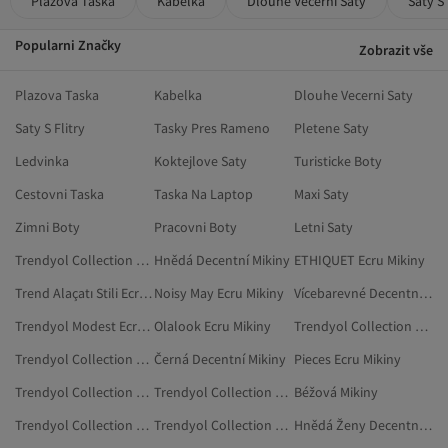
Plazova Taska
Kabelka
Dlouhe Vecerni Saty
Saty S 
Popularni Značky
Zobrazit vše
Plazova Taska
Kabelka
Dlouhe Vecerni Saty
Saty S Flitry
Tasky Pres Rameno
Pletene Saty
Ledvinka
Koktejlove Saty
Turisticke Boty
Cestovni Taska
Taska Na Laptop
Maxi Saty
Zimni Boty
Pracovni Boty
Letni Saty
Trendyol Collection Mikiny Nadměrné Velikosti
Hnědá Decentní Mikiny
ETHIQUET Ecru Mikiny
Trend Alaçatı Stili Ecru Mikiny
Noisy May Ecru Mikiny
Vícebarevné Decentní Mikiny
Trendyol Modest Ecru Mikiny
Olalook Ecru Mikiny
Trendyol Collection Béžová Mikiny
Trendyol Collection Hnědá Mikiny
Černá Decentní Mikiny
Pieces Ecru Mikiny
Trendyol Collection Žlutá Mikiny
Trendyol Collection Béžová Mikiny Nadměrné Velikosti
Béžová Mikiny
Trendyol Collection Červená Mikiny
Trendyol Collection Bílá Mikiny Nadměrné Velikosti
Hnědá Ženy Decentní Mikiny