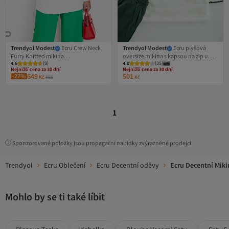
Trendyol Modest
Ecru Crew Neck
Trendyol Modest
Ecru plyšová
Furry Knitted mikina
oversize mikina s kapsou na zip u
Nejnižší cena za 30 dní
Nejnižší cena za 30 dní
4.6
Doprava zdarma
(
9
)
4.0
Doprava zdarma
(
35
)
TCTAW23TW00012
krku TCTAW25TW00005
Nejnižší cena za 30 dní
Nejnižší cena za 30 dní
649
501
-27%
Kč
885
Kč
1
Sponzorované položky jsou propagační nabídky zvýrazněné prodejci.
Trendyol
Ecru Oblečení
Ecru Decentní oděvy
Ecru Decentní Miki
Mohlo by se ti také líbit