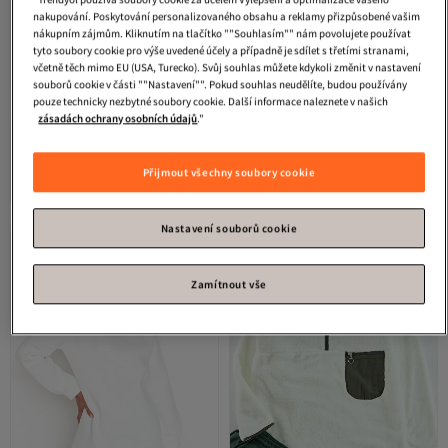
nakupování. Poskytování personalizovaného obsahu a reklamy přizpůsobené vašim
nákupním zájmům. Kliknutím na tlačítko ""Souhlasím"" nám povolujete používat
tyto soubory cookie pro výše uvedené účely a případně je sdílet s třetími stranami,
včetně těch mimo EU (USA, Turecko). Svůj souhlas můžete kdykoli změnit v nastavení
souborů cookie v části ""Nastavení"". Pokud souhlas neudělíte, budou používány
pouze technicky nezbytné soubory cookie. Další informace naleznete v našich
8. nejčastěji hodnocené
3. nejnavštěvovanější
zásadách ochrany osobních údajů
."
Trendyol Modest
Ecru pletená
Trendyol Modest
Ecru Oversize
mikina s výšivkou na rukávech pro
tkaná pletená tunika
Nejnižší cena za 30 dní
4.0
Doprava zdarma
(
370
)
4.5
(
444
)
potápěče/Scuba TCTSS23UK00042
TCTSS23UK00092
Přijmout všechny soubory cookie
Nejnižší cena za 30 dní
Doprava zdarma
626
851
-47%
Kč
1 188
Kč
Nastavení souborů cookie
Zamítnout vše