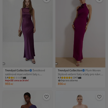
Trendyol Collection
Švestkové
Trendyol Collection
Plum Woven
saténové maxi večerní šaty s
Stylové večerní šaty a šaty pro návrat
2.4
(
5
)
4.5
(
247
)
odhalenými zády a šaty na promoci
domů Tprss24Ae00011
Nejnižší cena za 30 dní
Doprava zdarma
TPRSS26AE00168
Doprava zdarma
955
856
Kč
Kč
Nejnižší cena za 30 dní