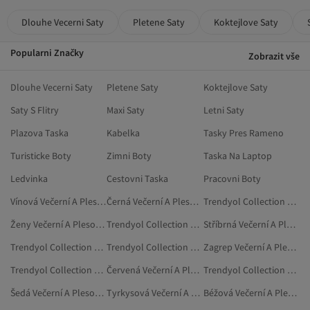
Dlouhe Vecerni Saty
Pletene Saty
Koktejlove Saty
Popularni Značky
Zobrazit vše
Dlouhe Vecerni Saty
Pletene Saty
Koktejlove Saty
Saty S Flitry
Maxi Saty
Letni Saty
Plazova Taska
Kabelka
Tasky Pres Rameno
Turisticke Boty
Zimni Boty
Taska Na Laptop
Ledvinka
Cestovni Taska
Pracovni Boty
Vínová Večerní A Plesové Šaty
Černá Večerní A Plesové Šaty
Trendyol Collection Žlutá Večerní A Plesové Šaty
Ženy Večerní A Plesové Šaty
Trendyol Collection Fialová Jednoduché Šaty
Stříbrná Večerní A Plesové Šaty
Trendyol Collection Večerní A Plesové Šaty
Trendyol Collection Červená Večerní A Plesové Šaty
Zagrep Večerní A Plesové Šaty
Trendyol Collection Šedá Večerní A Plesové Šaty
Červená Večerní A Plesové Šaty
Trendyol Collection Zelená Večerní A Plesové Šaty
Šedá Večerní A Plesové Šaty
Tyrkysová Večerní A Plesové Šaty
Béžová Večerní A Plesové Šaty