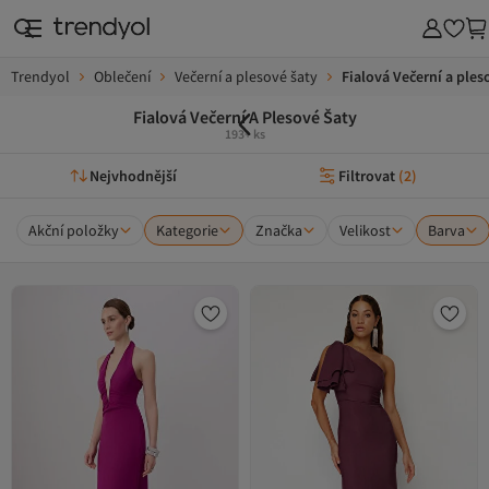
Trendyol
Oblečení
Večerní a plesové šaty
Fialová Večerní a ples
Fialová Večerní A Plesové Šaty
193+ ks
Nejvhodnější
Filtrovat
(
2
)
Akční položky
Kategorie
Značka
Velikost
Barva