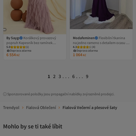
By Saygı
Korálkový provazový
Modafeminen
Flexibilní tkanina
popruh Kapesník bez ramínek
na jedno rameno s detailem ocasu ve
5.0
(
1
)
4.3
(
4
)
Dlouhé tylové šaty s třásněmi
večerních šatech a maturitních
Doprava zdarma
Doprava zdarma
šatech Fialová 582108
6 554
1 064
Kč
Kč
1
2
3
...
6
...
9
Sponzorované položky jsou propagační nabídky zvýrazněné prodejci.
Trendyol
Fialová Oblečení
Fialová Večerní a plesové šaty
Mohlo by se ti také líbit