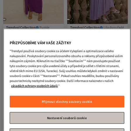
Trendyol Collection
Purple
Trendyol Collection
Lila dvouřadé
Shift/Maxi pletené večerní šaty a šaty
maxi šaty s rybím vzorem a šaty na
4.4
(
39
)
4.2
(
13
)
na promoci s rovným střihem
promoci TPRSS26AE00080
Nejnižší cena za 30 dní
Nejnižší cena za 30 dní
TPRSS26AE00026
PŘIZPŮSOBÍME VÁM VAŠE ZÁŽITKY
Doprava zdarma
Doprava zdarma
1 316
1 240
Kč
Kč
Nejnižší cena za 30 dní
Nejnižší cena za 30 dní
"Trendyol používá soubory cookie za účelem Vylepšení a optimalizace vašeho
nakupování. Poskytování personalizovaného obsahu a reklamy přizpůsobené vašim
nákupním zájmům. Kliknutím na tlačítko ""Souhlasím"" nám povolujete používat
tyto soubory cookie pro výše uvedené účely a případně je sdílet s třetími stranami,
včetně těch mimo EU (USA, Turecko). Svůj souhlas můžete kdykoli změnit v nastavení
souborů cookie v části ""Nastavení"". Pokud souhlas neudělíte, budou používány
pouze technicky nezbytné soubory cookie. Další informace naleznete v našich
zásadách ochrany osobních údajů
."
Přijmout všechny soubory cookie
Nastavení souborů cookie