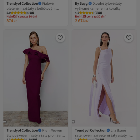
Trendyol Collection
Fialové
By Saygı
Dlouhé tylové šaty
pletené maxi šaty s lodičkovým
vyšívané kamenem a korálky
5.0
(
6
)
4.5
(
2
)
výstřihem a rovným střihem, večerní
Nejnižší cena za 30 dní
Nejnižší cena za 30 dní
šaty a šaty na promoci
Doprava zdarma
Doprava zdarma
874
2 674
Kč
Kč
TPRSS26AE00023
Nejnižší cena za 30 dní
Nejnižší cena za 30 dní
Trendyol Collection
Plum Woven
Trendyol Collection
Lila tkané
Stylové večerní šaty a šaty pro návrat
saténové maxi večerní šaty a šaty na
4.3
(
119
)
2.5
(
20
)