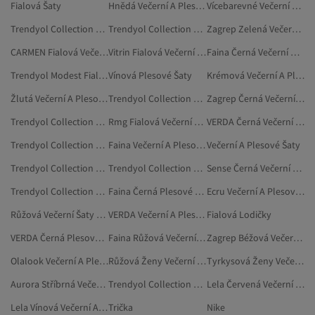
Fialová Šaty
Hnědá Večerní A Plesové Šaty
Vícebarevné Večerní A Plesové Šaty
Trendyol Collection Růžová Večerní A Plesové Šaty
Trendyol Collection Stříbrná Večerní A Plesové Šaty
Zagrep Zelená Večerní A Plesové Šaty
CARMEN Fialová Večerní A Plesové Šaty
Vitrin Fialová Večerní A Plesové Šaty
Faina Černá Večerní A Plesové Šaty
Trendyol Modest Fialová Večerní A Plesové Šaty
Vínová Plesové Šaty
Krémová Večerní A Plesové Šaty
Žlutá Večerní A Plesové Šaty
Trendyol Collection Modrá Večerní A Plesové Šaty
Zagrep Černá Večerní A Plesové Šaty
Trendyol Collection Vícebarevné Večerní A Plesové Šaty
Rmg Fialová Večerní Šaty Nadměrné Velikosti
VERDA Černá Večerní A Plesové Šaty
Trendyol Collection Černá Večerní A Plesové Šaty
Faina Večerní A Plesové Šaty
Večerní A Plesové Šaty
Trendyol Collection Béžová Večerní A Plesové Šaty
Trendyol Collection Vínová Večerní A Plesové Šaty
Sense Černá Večerní A Plesové Šaty
Trendyol Collection Červená Plesové Šaty
Faina Černá Plesové Šaty
Ecru Večerní A Plesové Šaty
Růžová Večerní Šaty Nadměrné Velikosti
VERDA Večerní A Plesové Šaty
Fialová Lodičky
VERDA Černá Plesové Šaty
Faina Růžová Večerní A Plesové Šaty
Zagrep Béžová Večerní A Plesové Šaty
Olalook Večerní A Plesové Šaty
Růžová Ženy Večerní A Plesové Šaty
Tyrkysová Ženy Večerní A Plesové Šaty
Aurora Stříbrná Večerní A Plesové Šaty
Trendyol Collection Zlatá Barva Večerní A Plesové Šaty
Lela Červená Večerní A Plesové Šaty
Lela Vínová Večerní A Plesové Šaty
Trička
Nike