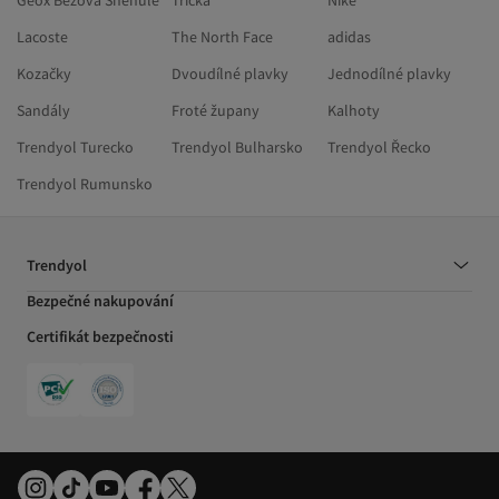
Geox Béžová Sněhule
Trička
Nike
Lacoste
The North Face
adidas
Kozačky
Dvoudílné plavky
Jednodílné plavky
Sandály
Froté župany
Kalhoty
Trendyol Turecko
Trendyol Bulharsko
Trendyol Řecko
Trendyol Rumunsko
Trendyol
Bezpečné nakupování
Certifikát bezpečnosti