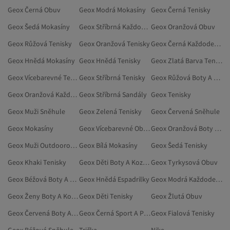
Geox Černá Obuv
Geox Modrá Mokasíny
Geox Černá Tenisky
Geox Šedá Mokasíny
Geox Stříbrná Každodenní Obuv
Geox Oranžová Obuv
Geox Růžová Tenisky
Geox Oranžová Tenisky
Geox Černá Každodenní Obuv
Geox Hnědá Mokasíny
Geox Hnědá Tenisky
Geox Zlatá Barva Tenisky
Geox Vícebarevné Tenisky
Geox Stříbrná Tenisky
Geox Růžová Boty A Kozačky
Geox Oranžová Každodenní Obuv
Geox Stříbrná Sandály
Geox Tenisky
Geox Muži Sněhule
Geox Zelená Tenisky
Geox Červená Sněhule
Geox Mokasíny
Geox Vícebarevné Obuv
Geox Oranžová Boty A Kozačky
Geox Muži Outdoorové Boty
Geox Bílá Mokasíny
Geox Šedá Tenisky
Geox Khaki Tenisky
Geox Děti Boty A Kozačky
Geox Tyrkysová Obuv
Geox Béžová Boty A Kozačky
Geox Hnědá Espadrilky
Geox Modrá Každodenní Obuv
Geox Ženy Boty A Kozačky
Geox Děti Tenisky
Geox Žlutá Obuv
Geox Červená Boty A Kozačky
Geox Černá Sport A Příroda
Geox Fialová Tenisky