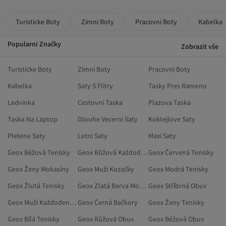
Turisticke Boty
Zimni Boty
Pracovni Boty
Kabelka
Popularni Značky
Zobrazit vše
Turisticke Boty
Zimni Boty
Pracovni Boty
Kabelka
Saty S Flitry
Tasky Pres Rameno
Ledvinka
Cestovni Taska
Plazova Taska
Taska Na Laptop
Dlouhe Vecerni Saty
Koktejlove Saty
Pletene Saty
Letni Saty
Maxi Saty
Geox Béžová Tenisky
Geox Růžová Každodenní Obuv
Geox Červená Tenisky
Geox Ženy Mokasíny
Geox Muži Kozačky
Geox Modrá Tenisky
Geox Žlutá Tenisky
Geox Zlatá Barva Mokasíny
Geox Stříbrná Obuv
Geox Muži Každodenní Obuv
Geox Černá Bačkory
Geox Ženy Tenisky
Geox Bílá Tenisky
Geox Růžová Obuv
Geox Béžová Obuv