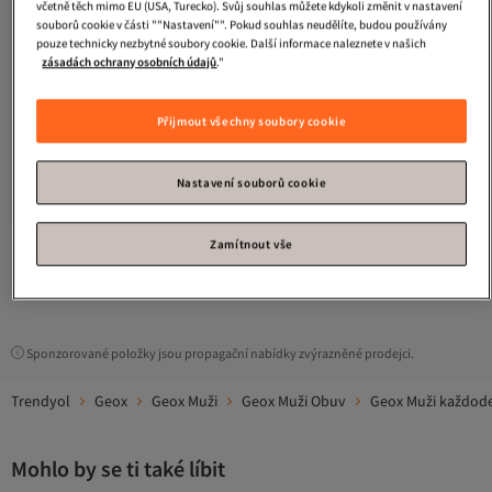
včetně těch mimo EU (USA, Turecko). Svůj souhlas můžete kdykoli změnit v nastavení
souborů cookie v části ""Nastavení"". Pokud souhlas neudělíte, budou používány
pouze technicky nezbytné soubory cookie. Další informace naleznete v našich
zásadách ochrany osobních údajů
."
Přijmout všechny soubory cookie
Geox
Balerínky Black Kids
Nejnižší cena za 30 dní
5.0
Doprava zdarma
(
1
)
Nastavení souborů cookie
Nejnižší cena za 30 dní
949
-15%
Kč
1 116
Zamítnout vše
1
Sponzorované položky jsou propagační nabídky zvýrazněné prodejci.
Trendyol
Geox
Geox Muži
Geox Muži Obuv
Geox Muži každod
Mohlo by se ti také líbit