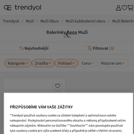
Trendyol
Muži
Muži Obuv
Muži každodenní obuv
Muži Balerí
Balerínky
Geox
Muži
1+ ks
Nejvhodnější
Filtrovat
(
3
)
Kategorie
Značka
Pohlaví
Cena
Historie cen
PŘIZPŮSOBÍME VÁM VAŠE ZÁŽITKY
"Trendyol používá soubory cookie za účelem Vylepšení a optimalizace vašeho
nakupování. Poskytování personalizovaného obsahu a reklamy přizpůsobené vašim
nákupním zájmům. Kliknutím na tlačítko ""Souhlasím"" nám povolujete používat
tyto soubory cookie pro výše uvedené účely a případně je sdílet s třetími stranami,