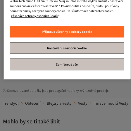
včetně těch mimo EU (USA, Turecko). Svůj souhlas můžete kdykoli změnit v nastavení
souborů cookie v části ""Nastavení"". Pokud souhlas neudělíte, budou používány
pouze technicky nezbytné soubory cookie. Další informace naleznete v našich
zásadách ochrany osobních údajů
."
Přijmout všechny soubory cookie
Helly Hansen
AKTIVNÍ PÉNTOVÁ
Nejnižší cena za 14 dní
VESTA
Doprava zdarma
Nastavení souborů cookie
Nejnižší cena za 14 dní
3 876
Kč
Zamítnout vše
1
Sponzorované položky jsou propagační nabídky zvýrazněné prodejci.
Trendyol
Oblečení
Blejzry a vesty
Vesty
Tmavě modrá Vesty
Mohlo by se ti také líbit