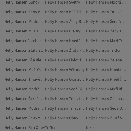
Helly Hansen Bundy
Helly Hansen Svetry
Helly Hansen Modrá Outdoor
Helly Hansen Ženy Blejzry A Vesty
Helly Hansen Bílá Trička
Helly Hansen Tmavě Modrá Outdoor
Helly Hansen Modrá Oblečení
Helly Hansen Ženy Bundy
Helly Hansen Šedá Větrovky
Helly Hansen Muži Bundy
Helly Hansen Blejzry A Vesty
Helly Hansen Ženy Trička
Helly Hansen Vícebarevné Vesty
Helly Hansen Hnědá Blejzry A Vesty
Helly Hansen Muži Trička
Helly Hansen Zlatá Barva Trička
Helly Hansen Žlutá Parky
Helly Hansen Trička
Helly Hansen Bílá Blejzry A Vesty
Helly Hansen Fialová Bundy
Helly Hansen Zelená Bundy
Helly Hansen Muži Obuv
Helly Hansen Větrovky
Helly Hansen Hnědá Sport A Příroda
Helly Hansen Tmavě Modrá Sportovní Vesty
Helly Hansen Oranžová Vesty
Helly Hansen Hnědá Oblečení
Helly Hansen Modrá Vycházková Obuv
Helly Hansen Šedá Blejzry A Vesty
Helly Hansen Muži Blejzry A Vesty
Helly Hansen Černá Parky
Helly Hansen Tmavě Modrá Zimní Bundy
Helly Hansen Zelená Blejzry A Vesty
Helly Hansen Modrá Mikiny
Helly Hansen Tmavě Modrá Outdoorové Oblečení
Helly Hansen Šedá Obuv
Helly Hansen Ženy Větrovky
Helly Hansen Obuv
Helly Hansen Žlutá Větrovky
Helly Hansen Bílá Obuv
Trička
Nike