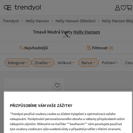
Trendyol
Helly Hansen
Helly Hansen Oblečení
Helly Hansen Blej
Tmavě Modrá Vesty
Helly Hansen
1+ ks
Nejvhodnější
Filtrovat
(
3
)
Kategorie
Značka
Velikost
Barva
Pohlaví
Cen
PŘIZPŮSOBÍME VÁM VAŠE ZÁŽITKY
"Trendyol používá soubory cookie za účelem Vylepšení a optimalizace vašeho
nakupování. Poskytování personalizovaného obsahu a reklamy přizpůsobené vašim
nákupním zájmům. Kliknutím na tlačítko ""Souhlasím"" nám povolujete používat
tyto soubory cookie pro výše uvedené účely a případně je sdílet s třetími stranami,