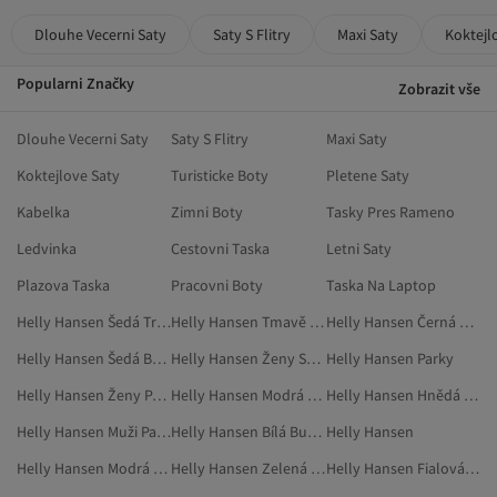
Dlouhe Vecerni Saty
Saty S Flitry
Maxi Saty
Koktejl
Popularni Značky
Zobrazit vše
Dlouhe Vecerni Saty
Saty S Flitry
Maxi Saty
Koktejlove Saty
Turisticke Boty
Pletene Saty
Kabelka
Zimni Boty
Tasky Pres Rameno
Ledvinka
Cestovni Taska
Letni Saty
Plazova Taska
Pracovni Boty
Taska Na Laptop
Helly Hansen Šedá Trička
Helly Hansen Tmavě Modrá Větrovky
Helly Hansen Černá Vesty
Helly Hansen Šedá Bundy
Helly Hansen Ženy Svetry
Helly Hansen Parky
Helly Hansen Ženy Parky
Helly Hansen Modrá Větrovky
Helly Hansen Hnědá Obuv
Helly Hansen Muži Parky
Helly Hansen Bílá Bundy
Helly Hansen
Helly Hansen Modrá Svetry A Propínací Svetry
Helly Hansen Zelená Parky
Helly Hansen Fialová Parky