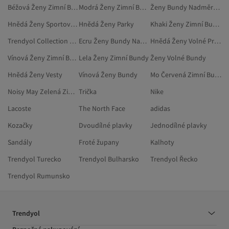
Béžová Ženy Zimní Bundy
Modrá Ženy Zimní Bundy
Ženy Bundy Nadměrné Velikosti
Hnědá Ženy Sportovní Bundy
Hnědá Ženy Parky
Khaki Ženy Zimní Bundy
Trendyol Collection Zelená Zimní Bundy
Ecru Ženy Bundy Nadměrné Velikosti
Hnědá Ženy Volné Propínací Svetry
Vínová Ženy Zimní Bundy
Lela Ženy Zimní Bundy
Ženy Volné Bundy
Hnědá Ženy Vesty
Vínová Ženy Bundy
Mo Červená Zimní Bundy
Noisy May Zelená Zimní Bundy
Trička
Nike
Lacoste
The North Face
adidas
Kozačky
Dvoudílné plavky
Jednodílné plavky
Sandály
Froté župany
Kalhoty
Trendyol Turecko
Trendyol Bulharsko
Trendyol Řecko
Trendyol Rumunsko
Trendyol