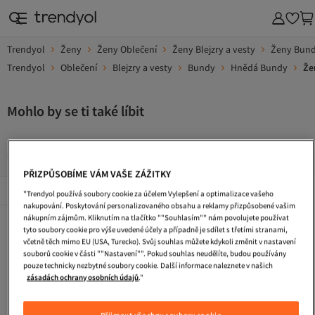
Trendyol
Ženy
Ženy Oblečení
Ženy Blejzry a vesty
Ženy Bun
Trendyol
Oblečení
Blejzry a vesty
Bundy
Hnědá Bundy
Že
Mohlo by se ti také líbit
Kabelka
Zimni Boty
Dlouhe Vecerni Saty
Turisticke
PŘIZPŮSOBÍME VÁM VAŠE ZÁŽITKY
Popularni Značky
Zobrazit vše
"Trendyol používá soubory cookie za účelem Vylepšení a optimalizace vašeho
nakupování. Poskytování personalizovaného obsahu a reklamy přizpůsobené vašim
nákupním zájmům. Kliknutím na tlačítko ""Souhlasím"" nám povolujete používat
Kabelka
Zimni Boty
Dlouhe Vecerni Saty
tyto soubory cookie pro výše uvedené účely a případně je sdílet s třetími stranami,
včetně těch mimo EU (USA, Turecko). Svůj souhlas můžete kdykoli změnit v nastavení
Turisticke Boty
Tasky Pres Rameno
Ledvinka
souborů cookie v části ""Nastavení"". Pokud souhlas neudělíte, budou používány
pouze technicky nezbytné soubory cookie. Další informace naleznete v našich
Saty S Flitry
Pracovni Boty
Pletene Saty
zásadách ochrany osobních údajů
."
Taska Na Laptop
Plazova Taska
Cestovni Taska