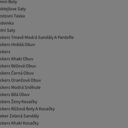
imni Boty
oktejlove Saty
estovni Taska
edvinka
tni Saty
ickers Tmavě Modrá Sandály A Pantofle
ickers Hnědá Obuv
ickers
ickers Khaki Obuv
ickers Béžová Obuv
ickers Černá Obuv
ickers Oranžová Obuv
ickers Modrá Sněhule
ickers Bílá Obuv
ickers Ženy Kozačky
ickers Růžová Boty A Kozačky
ieker Zelená Sandály
ickers Khaki Kozačky