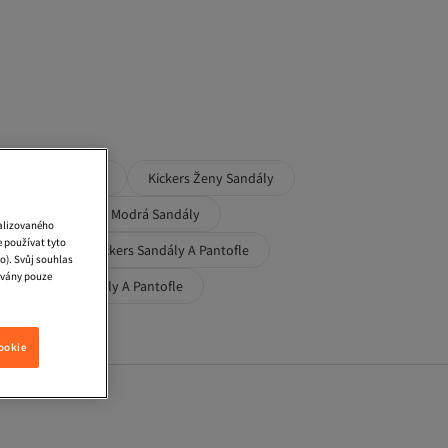
asky Pres Rameno
Kickers Ženy Sandály
dály
Kickers Modrá Sandály
nalizovaného
 používat tyto
i Sandály
Kickers Sandály A Pantofle
o). Svůj souhlas
ívány pouze
Kickers Děti Sandály A Pantofle
ookie