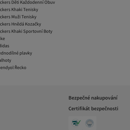
ickers Děti Každodenní Obuv
ickers Khaki Tenisky
ickers Muži Tenisky
ickers Hnědá Kozačky
ickers Khaki Sportovní Boty
ike
didas
ednodílné plavky
alhoty
rendyol Řecko
Bezpečné nakupování
Certifikát bezpečnosti