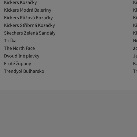
Kickers Kozačky
K
Kickers Modrá Baleríny
K
Kickers Růžová Kozačky
K
Kickers Stříbrná Kozačky
K
Skechers Zelená Sandály
K
Trička
N
The North Face
a
Dvoudílné plavky
J
Froté župany
K
Trendyol Bulharsko
T