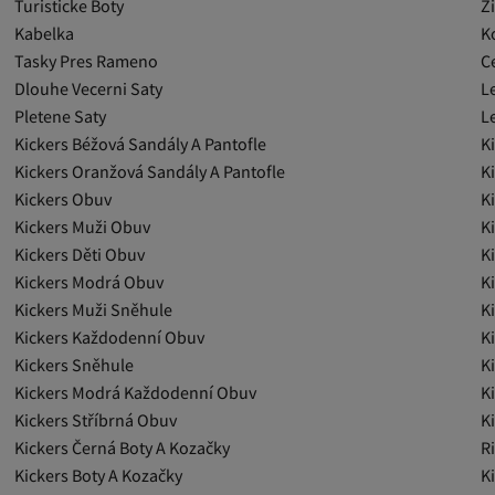
Turisticke Boty
Z
Kabelka
K
Tasky Pres Rameno
C
Dlouhe Vecerni Saty
L
Pletene Saty
Le
Kickers Béžová Sandály A Pantofle
K
Kickers Oranžová Sandály A Pantofle
K
Kickers Obuv
K
Kickers Muži Obuv
K
Kickers Děti Obuv
K
Kickers Modrá Obuv
K
Kickers Muži Sněhule
K
Kickers Každodenní Obuv
K
Kickers Sněhule
K
Kickers Modrá Každodenní Obuv
K
Kickers Stříbrná Obuv
K
Kickers Černá Boty A Kozačky
R
Kickers Boty A Kozačky
K