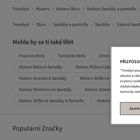
Trendyol
Kickers
Kickers Obuv
Kickers Sandály a pantofle
Trendyol
Obuv
Sandály a pantofle
Sandály
Zelená Sand
Mohlo by se ti také líbit
Pracovni Boty
Turisticke Boty
Zimni Boty
Saty
PŘIZPŮSO
Kickers Béžová Sandály
Kickers Růžová Sandály
Kick
"Trendyol pou
obsahu a rek
Kickers Oranžová Sandály
Kickers Stříbrná Sandály
soubory cooki
můžete kdykol
Kickers Vícebarevné Sandály
Kickers Zelená Obuv
Ki
technicky nez
Kickers Stříbrná Sandály A Pantofle
Kickers Modrá Sandály 
Zamít
Popularni Značky