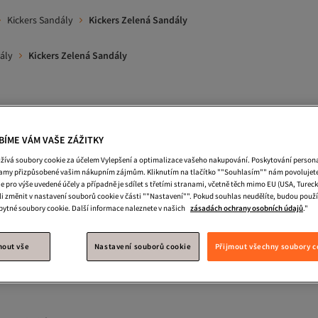
Kickers Sandály
Kickers Zelená Sandály
ály
Kickers Zelená Sandály
 S Flitry
Kabelka
Koktejlove Saty
Plazova Taska
T
BÍME VÁM VAŠE ZÁŽITKY
ers Bílá Sandály
Kickers Zelená Sandály A Pantofle
Kickers San
žívá soubory cookie za účelem Vylepšení a optimalizace vašeho nakupování. Poskytování perso
lamy přizpůsobené vašim nákupním zájmům. Kliknutím na tlačítko ""Souhlasím"" nám povolujete
Kickers Tmavě Modrá Sandály
Kickers Děti Sandály
Kickers Muž
e pro výše uvedené účely a případně je sdílet s třetími stranami, včetně těch mimo EU (USA, Tureck
i změnit v nastavení souborů cookie v části ""Nastavení"". Pokud souhlas neudělíte, budou použ
ckers Muži Sandály A Pantofle
Kickers Ženy Sandály A Pantofle
bytné soubory cookie. Další informace naleznete v našich
zásadách ochrany osobních údajů
."
A Pantofle
nout vše
Nastavení souborů cookie
Přijmout všechny soubory c