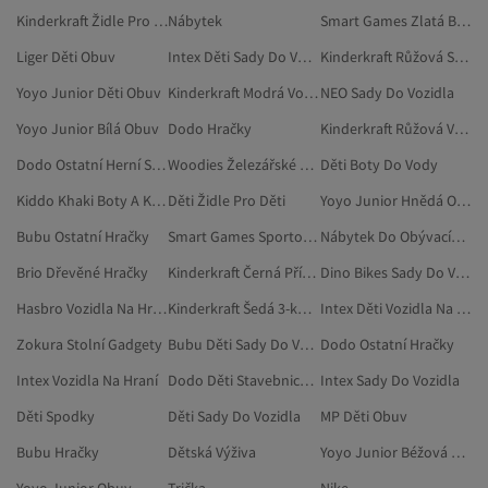
Kinderkraft Židle Pro Děti
Nábytek
Smart Games Zlatá Barva Sport A Příroda
Liger Děti Obuv
Intex Děti Sady Do Vozidla
Kinderkraft Růžová Sport A Příroda
Yoyo Junior Děti Obuv
Kinderkraft Modrá Vozidla S Pedály
NEO Sady Do Vozidla
Yoyo Junior Bílá Obuv
Dodo Hračky
Kinderkraft Růžová Vozidla Na Baterie A Vozidla S Pedály
Dodo Ostatní Herní Sady
Woodies Železářské Produkty
Děti Boty Do Vody
Kiddo Khaki Boty A Kozačky
Děti Židle Pro Děti
Yoyo Junior Hnědá Obuv
Bubu Ostatní Hračky
Smart Games Sportovní Materiály
Nábytek Do Obývacího Pokoje
Brio Dřevěné Hračky
Kinderkraft Černá Příslušenství K Autosedačkám
Dino Bikes Sady Do Vozidla
Hasbro Vozidla Na Hraní
Kinderkraft Šedá 3-kolové Kočárky
Intex Děti Vozidla Na Hraní
Zokura Stolní Gadgety
Bubu Děti Sady Do Vozidla
Dodo Ostatní Hračky
Intex Vozidla Na Hraní
Dodo Děti Stavebnice A Blokové Hračky
Intex Sady Do Vozidla
Děti Spodky
Děti Sady Do Vozidla
MP Děti Obuv
Bubu Hračky
Dětská Výživa
Yoyo Junior Béžová Obuv