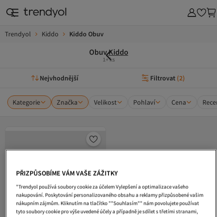
Trendyol
Kiddo
Kiddo Obuv
Obuv
Kiddo
1+ ks
Nejvhodnější
Filtrovat
(
2
)
Kategorie
Značka
Velikost
Pohlaví
Cena
Rece
PŘIZPŮSOBÍME VÁM VAŠE ZÁŽITKY
"Trendyol používá soubory cookie za účelem Vylepšení a optimalizace vašeho
nakupování. Poskytování personalizovaného obsahu a reklamy přizpůsobené vašim
nákupním zájmům. Kliknutím na tlačítko ""Souhlasím"" nám povolujete používat
tyto soubory cookie pro výše uvedené účely a případně je sdílet s třetími stranami,