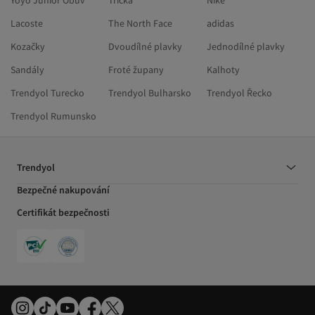
Yoyo Junior Obuv
Trička
Nike
Lacoste
The North Face
adidas
Kozačky
Dvoudílné plavky
Jednodílné plavky
Sandály
Froté župany
Kalhoty
Trendyol Turecko
Trendyol Bulharsko
Trendyol Řecko
Trendyol Rumunsko
Trendyol
Bezpečné nakupování
Certifikát bezpečnosti