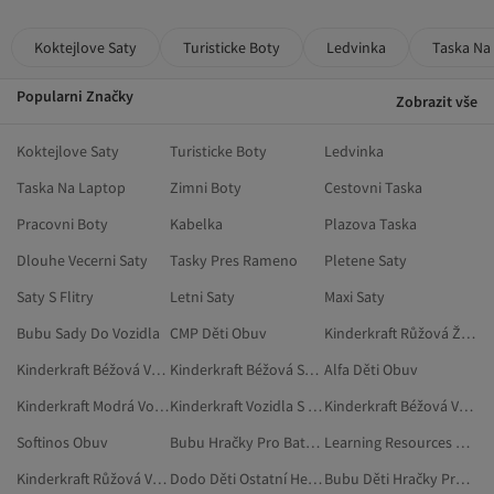
Koktejlove Saty
Turisticke Boty
Ledvinka
Taska Na
Popularni Značky
Zobrazit vše
Koktejlove Saty
Turisticke Boty
Ledvinka
Taska Na Laptop
Zimni Boty
Cestovni Taska
Pracovni Boty
Kabelka
Plazova Taska
Dlouhe Vecerni Saty
Tasky Pres Rameno
Pletene Saty
Saty S Flitry
Letni Saty
Maxi Saty
Bubu Sady Do Vozidla
CMP Děti Obuv
Kinderkraft Růžová Židle Pro Děti
Kinderkraft Béžová Vozidla S Pedály
Kinderkraft Béžová Sport A Příroda
Alfa Děti Obuv
Kinderkraft Modrá Vozidla Na Baterie A Vozidla S Pedály
Kinderkraft Vozidla S Pedály
Kinderkraft Béžová Vozidla Na Baterie A Vozidla S Pedály
Softinos Obuv
Bubu Hračky Pro Batolata A Předškoláky
Learning Resources Koloběžky
Kinderkraft Růžová Vozidla S Pedály
Dodo Děti Ostatní Herní Sady
Bubu Děti Hračky Pro Batolata A Předškoláky