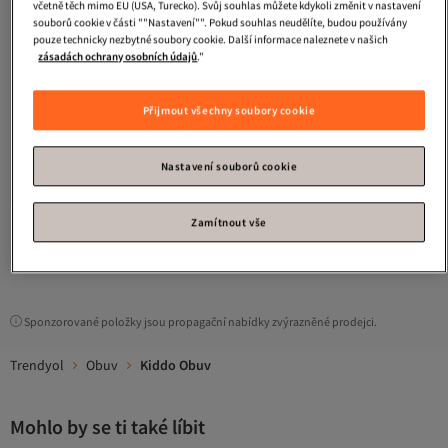
včetně těch mimo EU (USA, Turecko). Svůj souhlas můžete kdykoli změnit v nastavení
souborů cookie v části ""Nastavení"". Pokud souhlas neudělíte, budou používány
pouze technicky nezbytné soubory cookie. Další informace naleznete v našich
zásadách ochrany osobních údajů
."
Přijmout všechny soubory cookie
Kiddo
Khaki kožené chlapecké
boty
5.0
(
8
)
Nastavení souborů cookie
Doprava zdarma
1 266
Kč
Zamítnout vše
1
Sponzorované položky jsou propagační nabídky zvýrazněné prodejci.
Trendyol
Obuv
Kiddo Obuv
Mohlo by se ti také líbit