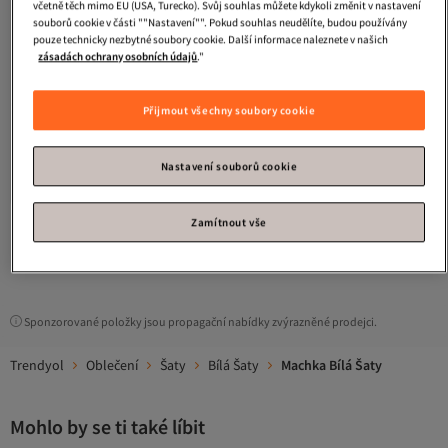
včetně těch mimo EU (USA, Turecko). Svůj souhlas můžete kdykoli změnit v nastavení
souborů cookie v části ""Nastavení"". Pokud souhlas neudělíte, budou používány
pouze technicky nezbytné soubory cookie. Další informace naleznete v našich
zásadách ochrany osobních údajů
."
Přijmout všechny soubory cookie
Machka
Dámské špinavě bílé šaty
4.0
(
5
)
Nastavení souborů cookie
Doprava zdarma
4 753
Kč
Zamítnout vše
1
Sponzorované položky jsou propagační nabídky zvýrazněné prodejci.
Trendyol
Oblečení
Šaty
Bílá Šaty
Machka Bílá Šaty
Mohlo by se ti také líbit