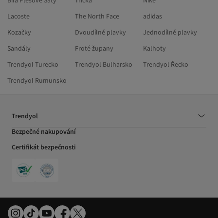
Bílá Plesové Šaty
Trička
Nike
Lacoste
The North Face
adidas
Kozačky
Dvoudílné plavky
Jednodílné plavky
Sandály
Froté župany
Kalhoty
Trendyol Turecko
Trendyol Bulharsko
Trendyol Řecko
Trendyol Rumunsko
Trendyol
Bezpečné nakupování
Certifikát bezpečnosti