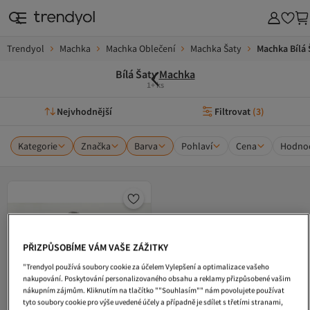
Trendyol
Machka
Machka Oblečení
Machka Šaty
Machka Bílá 
Bílá Šaty
Machka
1+ ks
Nejvhodnější
Filtrovat
(
3
)
Kategorie
Značka
Barva
Pohlaví
Cena
Hodnoc
PŘIZPŮSOBÍME VÁM VAŠE ZÁŽITKY
"Trendyol používá soubory cookie za účelem Vylepšení a optimalizace vašeho
nakupování. Poskytování personalizovaného obsahu a reklamy přizpůsobené vašim
nákupním zájmům. Kliknutím na tlačítko ""Souhlasím"" nám povolujete používat
tyto soubory cookie pro výše uvedené účely a případně je sdílet s třetími stranami,