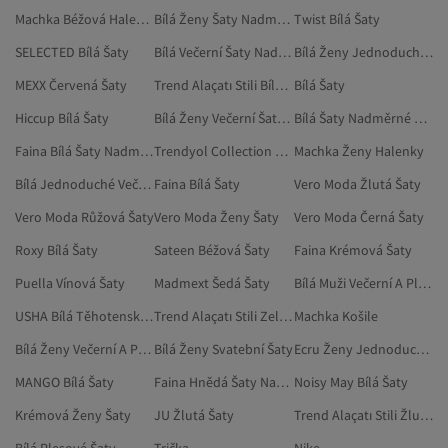
Machka Béžová Halenky, Tuniky A Korzety
Bílá Ženy Šaty Nadměrné Velikosti
Twist Bílá Šaty
SELECTED Bílá Šaty
Bílá Večerní Šaty Nadměrné Velikosti
Bílá Ženy Jednoduché Večerní Šaty
MEXX Červená Šaty
Trend Alaçatı Stili Bílá Jednoduché Šaty
Bílá Šaty
Hiccup Bílá Šaty
Bílá Ženy Večerní Šaty Nadměrné Velikosti
Bílá Šaty Nadměrné Velikosti
Faina Bílá Šaty Nadměrné Velikosti
Trendyol Collection Bílá Šaty
Machka Ženy Halenky
Bílá Jednoduché Večerní Šaty
Faina Bílá Šaty
Vero Moda Žlutá Šaty
Vero Moda Růžová Šaty
Vero Moda Ženy Šaty
Vero Moda Černá Šaty
Roxy Bílá Šaty
Sateen Béžová Šaty
Faina Krémová Šaty
Puella Vínová Šaty
Madmext Šedá Šaty
Bílá Muži Večerní A Plesové Šaty
USHA Bílá Těhotenské Šaty
Trend Alaçatı Stili Zelená Šaty
Machka Košile
Bílá Ženy Večerní A Plesové Šaty
Bílá Ženy Svatební Šaty
Ecru Ženy Jednoduché Šaty
MANGO Bílá Šaty
Faina Hnědá Šaty Nadměrné Velikosti
Noisy May Bílá Šaty
Krémová Ženy Šaty
JU Žlutá Šaty
Trend Alaçatı Stili Žlutá Šaty