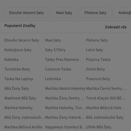
Dlouhe Vecerni Saty
Maxi Saty
Pletene Saty
Koktej
Popularni Značky
Zobrazit vše
Dlouhe Vecerni Saty
Maxi Saty
Pletene Saty
Koktejlove Saty
Saty S Flitry
Letni Saty
Kabelka
Tasky Pres Rameno
Plazova Taska
Turisticke Boty
Cestovni Taska
Zimni Boty
Taska Na Laptop
Ledvinka
Pracovni Boty
Bílá Ženy Šaty
Machka Modrá Halenky
Machka Černá Svetry A Propínací Svetry
Madmext Bílá Šaty
Machka Ženy Svetry A Propínací Svetry
Trend Alaçatı Stili Bílá Šaty
Machka Halenky
Machka Halenky, Tuniky A Korzety
Machka Béžová Halenky
Bílá Ženy Jednoduché Šaty
Machka Ženy Halenky, Tuniky A Korzety
Bílá Jednoduché Šaty
Machka Béžová Košile
Happiness İstanbul Bílá Šaty
USHA Bílá Šaty