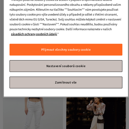
nakupování. Poskytování personalizovaného obsahu a reklamy přizpůsobené vašim
nákupním zájmům. Kliknutím na tlačítko ""Souhlasím"" nám povolujete používat
tyto soubory cookie pro výše uvedené účely a případně je sdílet s třetími stranami,
včetně těch mimo EU (USA, Turecko). Svůj souhlas můžete kdykoli změnit v nastavení
souborů cookie v části ""Nastavení"". Pokud souhlas neudělíte, budou používány
pouze technicky nezbytné soubory cookie. Další informace naleznete v našich
zásadách ochrany osobních údajů
."
Manuka
HELSA VEČERNÍ ŠATY
Manuka
Nadměrné bavlněné
Nejnižší cena za 30 dní
PERLA
tričko s krátkým rukávem, bílé
Doprava zdarma
Nejnižší cena za 30 dní
Nejnižší cena za 30 dní
4.5
Doprava zdarma
(
11
)
Přijmout všechny soubory cookie
4 933
Nejnižší cena za 30 dní
Kč
874
Kč
Nastavení souborů cookie
Zamítnout vše