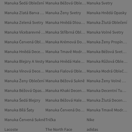
Manuka Šedá Oblečení
Manuka Béžová Oblečení
Manuka Svetry
Manuka Zlatá Barva Decentní Oděvy
Manuka Ženy Svetry
Manuka Hnědá Opasky
Manuka Zelená Svetry
Manuka Hnědá Dlouhé Sukně
Manuka Žlutá Oblečení
Manuka Vícebarevné Doplňky
Manuka Stříbrná Oblečení
Manuka Volné Svetry
Manuka Červená Oblečení
Manuka Krémová Doplňky
Manuka Ženy Propínací Svetry
Manuka Hnědá Decentní Tuniky
Manuka Tmavě Modrá Decentní Oděvy
Manuka Béžová Svetry A Propínací Svetry
Manuka Blejzry A Vesty
Manuka Hnědá Halenky
Manuka Růžová Oblečení
Manuka Vínová Decentní Oděvy
Manuka Fialová Oblečení
Manuka Modrá Oblečení
Manuka Ženy Oblečení
Manuka Béžová Sukně
Manuka Ženy Volné Propínací Svetry
Manuka Béžová Opasky A Šle
Manuka Khaki Decentní Oděvy
Manuka Decentní Tuniky
Manuka Šedá Blejzry
Manuka Béžová Halenky
Manuka Žlutá Decentní Tuniky
Manuka Bílá Šaty
Manuka Červená Doplňky
Manuka Tmavě Modrá Propínací Svetry
Manuka Červená Sukně
Trička
Nike
Lacoste
The North Face
adidas