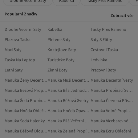
Dlouhe Vecerni Saty
Kabelka
Tasky Pres Rameno
P
Popularni Značky
Zobrazit vše
Dlouhe Vecerni Saty
Kabelka
Tasky Pres Rameno
Plazova Taska
Pletene Saty
Saty S Flitry
Maxi Saty
Koktejlove Saty
Cestovni Taska
Taska Na Laptop
Turisticke Boty
Ledvinka
Letni Saty
Zimni Boty
Pracovni Boty
Manuka Ženy Decentní Oděvy
Manuka Muži Decentní Oděvy
Manuka Decentní Vesty
Manuka Béžová Propínací Svetry
Manuka Bílá Jednoduché Večerní Šaty
Manuka Propínací Svetry
Manuka Šedá Propínací Svetry
Manuka Béžová Svetry
Manuka Červená Příslušenství Ke Košíku
Manuka Hnědá Oblečení
Manuka Hnědá Opasky A Šle
Manuka Volné Propínací Svetry
Manuka Šedá Halenky
Manuka Bílá Večerní A Plesové Šaty
Manuka Vícebarevné Oblečení
Manuka Béžová Dlouhé Sukně
Manuka Zelená Propínací Svetry
Manuka Ecru Oblečení