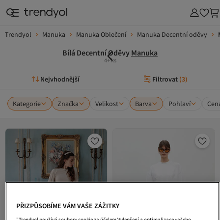
Trendyol
Manuka
Manuka Oblečení
Manuka Decentní oděvy
Bílá Decentní Oděvy
Manuka
4+ ks
Nejvhodnější
Filtrovat
(
3
)
Kategorie
Značka
Velikost
Barva
Pohlaví
Cen
PŘIZPŮSOBÍME VÁM VAŠE ZÁŽITKY
"Trendyol používá soubory cookie za účelem Vylepšení a optimalizace vašeho