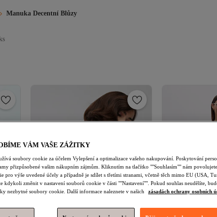
Manuka Decentní Blůzy
ks
OBÍME VÁM VAŠE ZÁŽITKY
užívá soubory cookie za účelem Vylepšení a optimalizace vašeho nakupování. Poskytování pers
lamy přizpůsobené vašim nákupním zájmům. Kliknutím na tlačítko ""Souhlasím"" nám povolujete
e pro výše uvedené účely a případně je sdílet s třetími stranami, včetně těch mimo EU (USA, Tu
e kdykoli změnit v nastavení souborů cookie v části ""Nastavení"". Pokud souhlas neudělíte, b
ky nezbytné soubory cookie. Další informace naleznete v našich
zásadách ochrany osobních ú