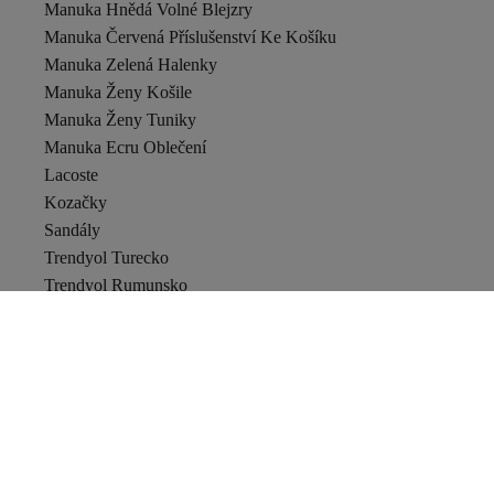
Manuka Hnědá Volné Blejzry
Manuka Červená Příslušenství Ke Košíku
Manuka Zelená Halenky
Manuka Ženy Košile
Manuka Ženy Tuniky
Manuka Ecru Oblečení
Lacoste
Kozačky
Sandály
Trendyol Turecko
Trendyol Rumunsko
Trendyol
Doprava a vrácení zboží
Kontakt
Stažení produktu z trhu a bezpečnostní upozornění
Prohlášení o přístupnosti