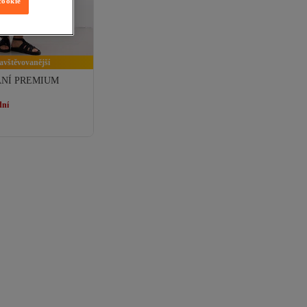
cookie
navštěvovanější
NÍ PREMIUM
dní
dní