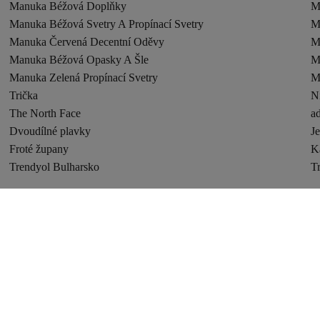
Manuka Béžová Doplňky
M
Manuka Béžová Svetry A Propínací Svetry
M
Manuka Červená Decentní Oděvy
M
Manuka Béžová Opasky A Šle
M
Manuka Zelená Propínací Svetry
M
Trička
N
The North Face
ad
Dvoudílné plavky
J
Froté župany
K
Trendyol Bulharsko
T