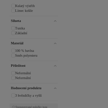
Kulatý výstřih
Límec košile
Silueta
Tunika
Základní
Materiál
100 % bavlna
Směs polyesteru
Příležitost
Neformální
Neformální
Hodnocení produktu
3 hvězdičky a vyšší
Sponzorované položky jsou