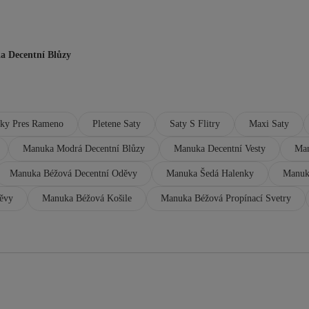
 Decentní Blůzy
sky Pres Rameno
Pletene Saty
Saty S Flitry
Maxi Saty
Manuka Modrá Decentní Blůzy
Manuka Decentní Vesty
Man
Manuka Béžová Decentní Oděvy
Manuka Šedá Halenky
Manuk
ěvy
Manuka Béžová Košile
Manuka Béžová Propínací Svetry