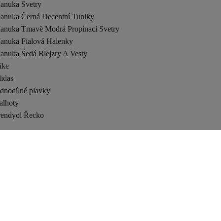
anuka Svetry
anuka Černá Decentní Tuniky
anuka Tmavě Modrá Propínací Svetry
anuka Fialová Halenky
anuka Šedá Blejzry A Vesty
ike
idas
ednodílné plavky
alhoty
rendyol Řecko
Bezpečné nakupování
Certifikát bezpečnosti