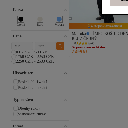
Zamít
Barva
Černá
Ecru
Modrá
4. nejnavštěvovanější
Manuka
LÍMEC KOŠILE DE
Cena
Nejnižší cena za 14 dní
BLUZ ČERNÝ
Doprava zdarma
3.8
(
4
)
Nejnižší cena za 14 dní
2 499
Kč
0 CZK - 1750 CZK
1750 CZK - 2250 CZK
2250 CZK - 2500 CZK
Historie cen
Posledních 14 dní
Posledních 30 dní
Typ rukávu
Dlouhý rukáv
Standardní rukáv
Límec