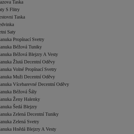
lazova Taska
ty S Flitry
estovni Taska
edvinka
tni Saty
anuka Propínací Svetry
anuka Béžová Tuniky
anuka Béžová Blejzry A Vesty
anuka Žlutá Decentní Oděvy
anuka Volné Propínací Svetry
anuka Muži Decentní Oděvy
anuka Vícebarevné Decentní Oděvy
anuka Béžová Šály
anuka Ženy Halenky
anuka Šedá Blejzry
anuka Zelená Decentní Tuniky
anuka Zelená Svetry
anuka Hnědá Blejzry A Vesty