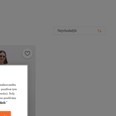
Nejvhodnější
onalizovaného
 používat tyto
recko). Svůj
udou používány
dajů
."