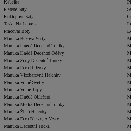
Kabelka
P
Pletene Saty
Sa
Koktejlove Saty
C
Taska Na Laptop
L
Pracovni Boty
Le
Manuka Béžová Vesty
M
Manuka Hnědá Decentní Tuniky
M
Manuka Hnědá Decentní Oděvy
M
Manuka Ženy Decentní Tuniky
M
Manuka Ecru Halenky
M
Manuka Vícebarevné Halenky
M
Manuka Volné Svetry
M
Manuka Volné Topy
M
Manuka Hnědá Oblečení
M
Manuka Modrá Decentní Tuniky
M
Manuka Žlutá Halenky
M
Manuka Ecru Blejzry A Vesty
M
Manuka Decentní Trička
M