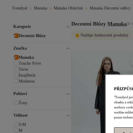
Trendyol
Manuka
Manuka Oblečení
Manuka Decentní oděvy
Decentní Blůzy
Manuka
3+ 
Kategorie
Nejlépe hodnocené produkty
Decentní Blůzy
Značka
Manuka
Touche Prive
Tavin
İmajButik
Modanisa
PŘIZPŮS
Pohlaví
"Trendyol po
obsahu a rek
Ženy
soubory cooki
souhlas můžet
Velikost
pouze technic
S/M
M