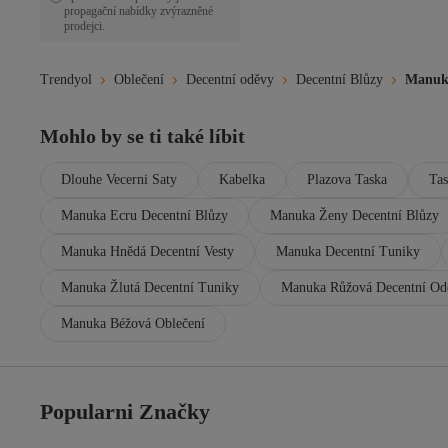
propagační nabídky zvýrazněné
prodejci.
Trendyol
Oblečení
Decentní oděvy
Decentní Blůzy
Manuka
Mohlo by se ti také líbit
Dlouhe Vecerni Saty
Kabelka
Plazova Taska
Ta
Manuka Ecru Decentní Blůzy
Manuka Ženy Decentní Blůzy
Manuka Hnědá Decentní Vesty
Manuka Decentní Tuniky
Manuka Žlutá Decentní Tuniky
Manuka Růžová Decentní Od
Manuka Béžová Oblečení
Popularni Značky