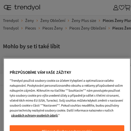
Trendyol
Ženy
Ženy Oblečení
Ženy Plus size
Pieces Ženy Plus
Trendyol
Pieces
Pieces Ženy
Pieces Ženy Oblečení
Pieces Žen
Mohlo by se ti také líbit
Kabelka
Tasky Pres Rameno
Plazova Taska
Ledvin
PŘIZPŮSOBÍME VÁM VAŠE ZÁŽITKY
Popularni Značky
Zobrazit vše
"Trendyol používá soubory cookie za účelem Vylepšení a optimalizace vašeho
nakupování. Poskytování personalizovaného obsahu a reklamy přizpůsobené vašim
nákupním zájmům. Kliknutím na tlačítko ""Souhlasím"" nám povolujete používat
Kabelka
Tasky Pres Rameno
Plazova Taska
tyto soubory cookie pro výše uvedené účely a případně je sdílet s třetími stranami,
včetně těch mimo EU (USA, Turecko). Svůj souhlas můžete kdykoli změnit v nastavení
Ledvinka
Dlouhe Vecerni Saty
Turisticke Boty
souborů cookie v části ""Nastavení"". Pokud souhlas neudělíte, budou používány
pouze technicky nezbytné soubory cookie. Další informace naleznete v našich
Pletene Saty
Cestovni Taska
Saty S Flitry
zásadách ochrany osobních údajů
."
Zimni Boty
Taska Na Laptop
Pracovni Boty