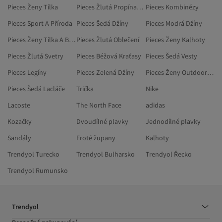
Pieces Ženy Tílka
Pieces Žlutá Propínací Svetry
Pieces Kombinézy
Pieces Sport A Příroda
Pieces Šedá Džíny
Pieces Modrá Džíny
Pieces Ženy Tílka A Body
Pieces Žlutá Oblečení
Pieces Ženy Kalhoty
Pieces Žlutá Svetry
Pieces Béžová Kraťasy
Pieces Šedá Vesty
Pieces Legíny
Pieces Zelená Džíny
Pieces Ženy Outdoorové Oblečení
Pieces Šedá Lacláče
Trička
Nike
Lacoste
The North Face
adidas
Kozačky
Dvoudílné plavky
Jednodílné plavky
Sandály
Froté župany
Kalhoty
Trendyol Turecko
Trendyol Bulharsko
Trendyol Řecko
Trendyol Rumunsko
Trendyol