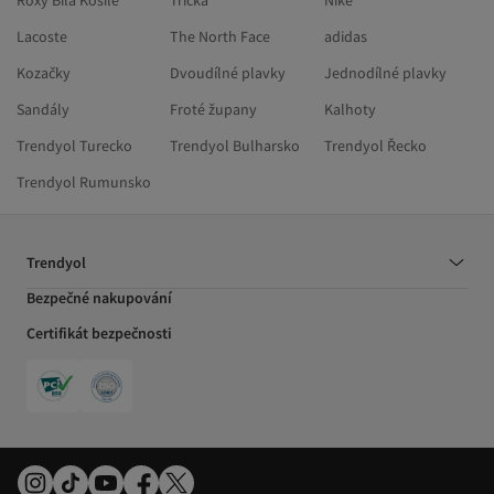
Roxy Bílá Košile
Trička
Nike
Lacoste
The North Face
adidas
Kozačky
Dvoudílné plavky
Jednodílné plavky
Sandály
Froté župany
Kalhoty
Trendyol Turecko
Trendyol Bulharsko
Trendyol Řecko
Trendyol Rumunsko
Trendyol
Bezpečné nakupování
Certifikát bezpečnosti