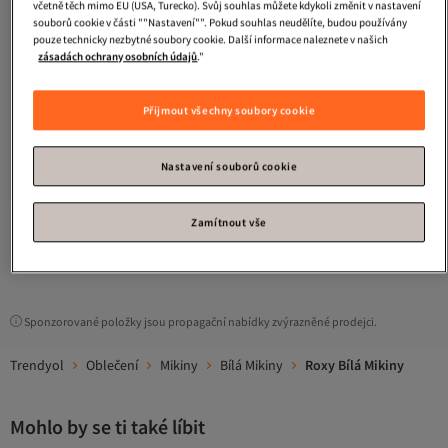
včetně těch mimo EU (USA, Turecko). Svůj souhlas můžete kdykoli změnit v nastavení
souborů cookie v části ""Nastavení"". Pokud souhlas neudělíte, budou používány
pouze technicky nezbytné soubory cookie. Další informace naleznete v našich
zásadách ochrany osobních údajů
."
Přijmout všechny soubory cookie
Roxy
ERJPF03196-WBS0 Mikina
EGRET
5.0
(
1
)
Nastavení souborů cookie
Nejnižší cena za 30 dní
Doprava zdarma
1 653
-6%
Nejnižší cena za 30 dní
Kč
1 767
Zamítnout vše
1
Sponzorované položky jsou propagační nabídky zvýrazněné prodejci.
Trendyol
Oblečení
Mikiny
Bílá Mikiny
Roxy Bílá Mikiny
Mohlo by se ti také líbit