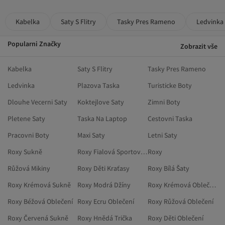
Kabelka
Saty S Flitry
Tasky Pres Rameno
Ledvinka
Popularni Značky
Zobrazit vše
Kabelka
Saty S Flitry
Tasky Pres Rameno
Ledvinka
Plazova Taska
Turisticke Boty
Dlouhe Vecerni Saty
Koktejlove Saty
Zimni Boty
Pletene Saty
Taska Na Laptop
Cestovni Taska
Pracovni Boty
Maxi Saty
Letni Saty
Roxy Sukně
Roxy Fialová Sportovní Mikiny
Roxy
Růžová Mikiny
Roxy Děti Kraťasy
Roxy Bílá Šaty
Roxy Krémová Sukně
Roxy Modrá Džíny
Roxy Krémová Oblečení
Roxy Béžová Oblečení
Roxy Ecru Oblečení
Roxy Růžová Oblečení
Roxy Červená Sukně
Roxy Hnědá Trička
Roxy Děti Oblečení