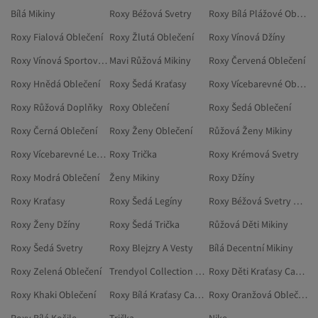
Bílá Mikiny
Roxy Béžová Svetry
Roxy Bílá Plážové Oblečení
Roxy Fialová Oblečení
Roxy Žlutá Oblečení
Roxy Vínová Džíny
Roxy Vínová Sportovní Mikiny
Mavi Růžová Mikiny
Roxy Červená Oblečení
Roxy Hnědá Oblečení
Roxy Šedá Kraťasy
Roxy Vícebarevné Oblečení
Roxy Růžová Doplňky
Roxy Oblečení
Roxy Šedá Oblečení
Roxy Černá Oblečení
Roxy Ženy Oblečení
Růžová Ženy Mikiny
Roxy Vícebarevné Legíny
Roxy Trička
Roxy Krémová Svetry
Roxy Modrá Oblečení
Ženy Mikiny
Roxy Džíny
Roxy Kraťasy
Roxy Šedá Legíny
Roxy Béžová Svetry A Propínací Svetry
Roxy Ženy Džíny
Roxy Šedá Trička
Růžová Děti Mikiny
Roxy Šedá Svetry
Roxy Blejzry A Vesty
Bílá Decentní Mikiny
Roxy Zelená Oblečení
Trendyol Collection Bílá Mikiny
Roxy Děti Kraťasy Capri A Bermudy
Roxy Khaki Oblečení
Roxy Bílá Kraťasy Capri A Bermudy
Roxy Oranžová Oblečení