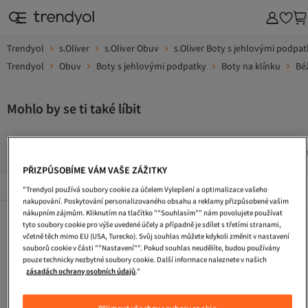
Trendyol
s.Oliver
s.Oliver Obuv
s.Oliver Boty s jehlovými podpat
Trendyol
Obuv
Boty s jehlovými podpatky
Boty na klínku
Bé
Mohlo by se ti také líbit
Zimni Boty
Turisticke Boty
Pracovni Boty
Saty S Fli
PŘIZPŮSOBÍME VÁM VAŠE ZÁŽITKY
Popularni Značky
Zobrazit vše
"Trendyol používá soubory cookie za účelem Vylepšení a optimalizace vašeho
nakupování. Poskytování personalizovaného obsahu a reklamy přizpůsobené vašim
nákupním zájmům. Kliknutím na tlačítko ""Souhlasím"" nám povolujete používat
Zimni Boty
Turisticke Boty
Pracovni Boty
tyto soubory cookie pro výše uvedené účely a případně je sdílet s třetími stranami,
včetně těch mimo EU (USA, Turecko). Svůj souhlas můžete kdykoli změnit v nastavení
Saty S Flitry
Kabelka
Tasky Pres Rameno
souborů cookie v části ""Nastavení"". Pokud souhlas neudělíte, budou používány
pouze technicky nezbytné soubory cookie. Další informace naleznete v našich
Dlouhe Vecerni Saty
Pletene Saty
Koktejlove Saty
zásadách ochrany osobních údajů
."
Plazova Taska
Taska Na Laptop
Ledvinka