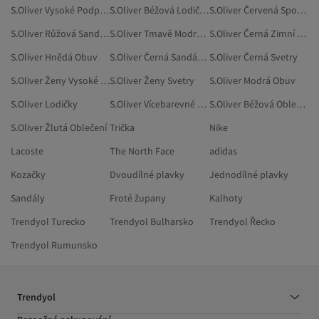
S.Oliver Vysoké Podpatky
S.Oliver Béžová Lodičky
S.Oliver Červená Sportovní Boty
S.Oliver Růžová Sandály A Pantofle
S.Oliver Tmavě Modrá Sportovní Boty
S.Oliver Černá Zimní Bundy
S.Oliver Hnědá Obuv
S.Oliver Černá Sandály A Pantofle
S.Oliver Černá Svetry
S.Oliver Ženy Vysoké Podpatky
S.Oliver Ženy Svetry
S.Oliver Modrá Obuv
S.Oliver Lodičky
S.Oliver Vícebarevné Svetry
S.Oliver Béžová Oblečení
S.Oliver Žlutá Oblečení
Trička
Nike
Lacoste
The North Face
adidas
Kozačky
Dvoudílné plavky
Jednodílné plavky
Sandály
Froté župany
Kalhoty
Trendyol Turecko
Trendyol Bulharsko
Trendyol Řecko
Trendyol Rumunsko
Trendyol