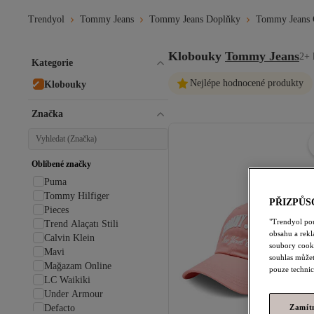
Trendyol
Tommy Jeans
Tommy Jeans Doplňky
Tommy Jeans Č
Klobouky
Tommy Jeans
2+ 
Kategorie
Nejlépe hodnocené produkty
Klobouky
Značka
Oblíbené značky
Puma
Tommy Hilfiger
PŘIZPŮS
Pieces
"Trendyol po
Trend Alaçatı Stili
obsahu a rek
Calvin Klein
soubory cooki
Mavi
souhlas můžet
Mağazam Online
pouze technic
LC Waikiki
Under Armour
Defacto
Zamít