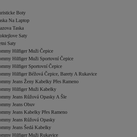
risticke Boty
aska Na Laptop
lazova Taska
oktejlove Saty
tni Saty
ommy Hilfiger Muži Čepice
ommy Hilfiger Muži Sportovní Čepice
ommy Hilfiger Sportovní Čepice
ommy Hilfiger Béžová Čepice, Barety A Rukavice
ommy Jeans Ženy Kabelky Přes Rameno
ommy Hilfiger Muži Kabelky
ommy Jeans Růžová Opasky A Šle
ommy Jeans Obuv
ommy Jeans Kabelky Přes Rameno
ommy Jeans Růžová Opasky
ommy Jeans Šedá Kabelky
ommy Hilfiger Muži Rukavice