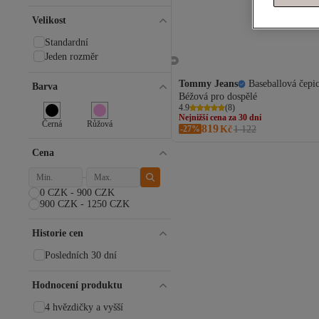
Koton
Velikost
Buff
Goorin Bros
Standardní
C&CITY
Jeden rozměr
BAHELS
LEFTIES
Tommy Jeans
Baseballová čepi
Barva
myMo
Nejnižší cena za 30 dní
Béžová pro dospělé
Doprava zdarma
BlackBörk
4.9
(
8
)
Nejnižší cena za 30 dní
Trendyol Collection
Černá
Růžová
819
-27%
Kč
1 122
Penti
Všechny značky
Cena
Tommy Jeans
4F
0 CZK - 900 CZK
Addax
900 CZK - 1250 CZK
adidas
Avva
Historie cen
Bianco Lucci
Billabong
Posledních 30 dní
Butigo
Capslab
Hodnocení produktu
Carhartt
4 hvězdičky a vyšší
çerçi