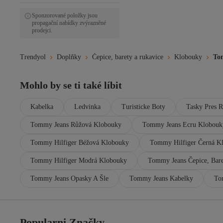
Civil
Civil Boys
Sponzorované položky jsou
propagační nabídky zvýrazněné
Converse
prodejci.
CosmoOutlet
DC
deafox
Trendyol
Doplňky
Čepice, barety a rukavice
Klobouky
To
Ellesse
Fulla Moda
Mohlo by se ti také líbit
Fullamoda
GAP
Guess
Kabelka
Ledvinka
Turisticke Boty
Tasky Pres 
HOLLY LOLLY
Kinetix
Tommy Jeans Růžová Klobouky
Tommy Jeans Ecru Klobouk
Köstebek
Tommy Hilfiger Béžová Klobouky
Tommy Hilfiger Černá K
Lacoste
Layette
Tommy Hilfiger Modrá Klobouky
Tommy Jeans Čepice, Bare
Lord Mountain
Lumberjack
Tommy Jeans Opasky A Šle
Tommy Jeans Kabelky
To
MANGO
Manuka
Mayoral
MODAGEN
Popularni Značky