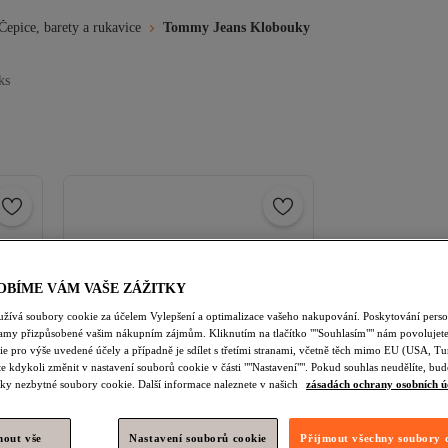
epice, barety a rukavice
Tommy Jeans Klobouky
ks
OBÍME VÁM VAŠE ZÁŽITKY
užívá soubory cookie za účelem Vylepšení a optimalizace vašeho nakupování. Poskytování pers
lamy přizpůsobené vašim nákupním zájmům. Kliknutím na tlačítko ""Souhlasím"" nám povolujete
e pro výše uvedené účely a případně je sdílet s třetími stranami, včetně těch mimo EU (USA, Tu
e kdykoli změnit v nastavení souborů cookie v části ""Nastavení"". Pokud souhlas neudělíte, b
ky nezbytné soubory cookie. Další informace naleznete v našich
zásadách ochrany osobních ú
nout vše
Nastavení souborů cookie
Přijmout všechny soubory 