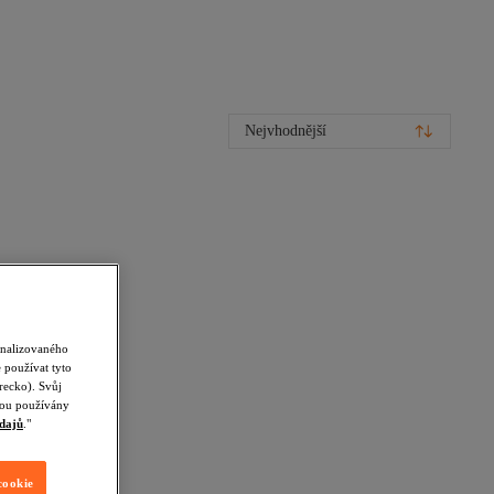
Nejvhodnější
onalizovaného
 používat tyto
recko). Svůj
udou používány
dajů
."
cookie