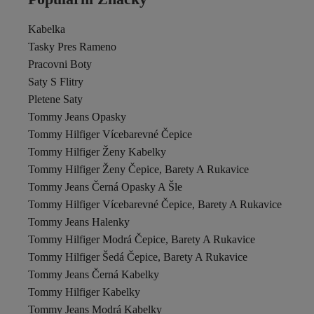
name it
Nebbati
Kabelka
NEO
New Balance
Tasky Pres Rameno
NEW ERA
Pracovni Boty
Nike
Saty S Flitry
OEM
Pletene Saty
Olalook
Ombre
Tommy Jeans Opasky
OnMyHead
Tommy Hilfiger Vícebarevné Čepice
Paul&Shark
Tommy Hilfiger Ženy Kabelky
QS by s.Oliver
Tommy Hilfiger Ženy Čepice, Barety A Rukavice
QUATEX
QUEEN AKSESUAR
Tommy Jeans Černá Opasky A Šle
Reebok
Tommy Hilfiger Vícebarevné Čepice, Barety A Rukavice
REMSA
Tommy Jeans Halenky
Remsa Mayo
Tommy Hilfiger Modrá Čepice, Barety A Rukavice
Rupen Kraft
RustandRich
Tommy Hilfiger Šedá Čepice, Barety A Rukavice
Slazenger
Tommy Jeans Černá Kabelky
SLIPSTOP
Tommy Hilfiger Kabelky
Takı Dükkanı
Tommy Jeans Modrá Kabelky
The North Face