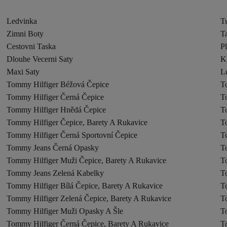
Ledvinka
Tu
Zimni Boty
T
Cestovni Taska
P
Dlouhe Vecerni Saty
K
Maxi Saty
Le
Tommy Hilfiger Béžová Čepice
T
Tommy Hilfiger Černá Čepice
T
Tommy Hilfiger Hnědá Čepice
T
Tommy Hilfiger Čepice, Barety A Rukavice
T
Tommy Hilfiger Černá Sportovní Čepice
T
Tommy Jeans Černá Opasky
T
Tommy Hilfiger Muži Čepice, Barety A Rukavice
T
Tommy Jeans Zelená Kabelky
T
Tommy Hilfiger Bílá Čepice, Barety A Rukavice
T
Tommy Hilfiger Zelená Čepice, Barety A Rukavice
T
Tommy Hilfiger Muži Opasky A Šle
T
Tommy Hilfiger Černá Čepice, Barety A Rukavice
T