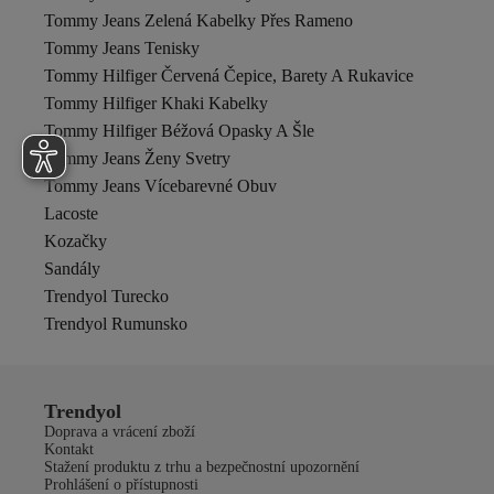
Trendyol Shoes
Tommy Jeans Zelená Kabelky Přes Rameno
Tyess
Tommy Jeans Tenisky
U.S. Polo Assn.
Tommy Hilfiger Červená Čepice, Barety A Rukavice
Ucla
Tommy Hilfiger Khaki Kabelky
VAGGON
Vans
Tommy Hilfiger Béžová Opasky A Šle
XHAN
Tommy Jeans Ženy Svetry
Tommy Jeans Vícebarevné Obuv
Lacoste
Kozačky
Sandály
Trendyol Turecko
Trendyol Rumunsko
Trendyol
Doprava a vrácení zboží
Kontakt
Stažení produktu z trhu a bezpečnostní upozornění
Prohlášení o přístupnosti