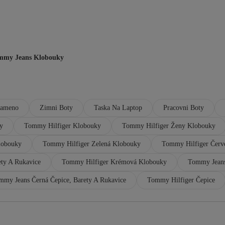
mmy Jeans Klobouky
Rameno
Zimni Boty
Taska Na Laptop
Pracovni Boty
y
Tommy Hilfiger Klobouky
Tommy Hilfiger Ženy Klobouky
lobouky
Tommy Hilfiger Zelená Klobouky
Tommy Hilfiger Červ
ty A Rukavice
Tommy Hilfiger Krémová Klobouky
Tommy Jeans
mmy Jeans Černá Čepice, Barety A Rukavice
Tommy Hilfiger Čepice