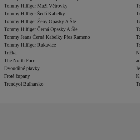
Tommy Hilfiger Muži Větrovky
T
Tommy Hilfiger Šedá Kabelky
T
Tommy Hilfiger Ženy Opasky A Šle
T
Tommy Hilfiger Černá Opasky A Šle
T
Tommy Jeans Černá Kabelky Přes Rameno
T
Tommy Hilfiger Rukavice
T
Trička
N
The North Face
ad
Dvoudílné plavky
J
Froté župany
K
Trendyol Bulharsko
T