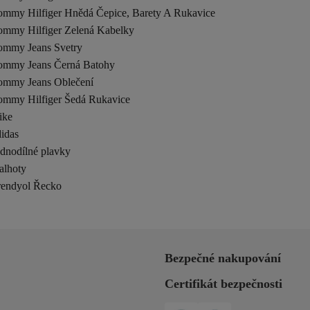
ommy Hilfiger Hnědá Čepice, Barety A Rukavice
ommy Hilfiger Zelená Kabelky
ommy Jeans Svetry
ommy Jeans Černá Batohy
ommy Jeans Oblečení
ommy Hilfiger Šedá Rukavice
ike
idas
ednodílné plavky
alhoty
rendyol Řecko
Bezpečné nakupování
Certifikát bezpečnosti