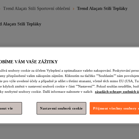
Trend Alaçatı Stili Sportovní oblečení
Trend Alaçatı Stili Tepláky
d Alaçatı Stili Tepláky
Plazova Taska
Tasky Pres Rameno
Kabelka
Zimni Boty
OBÍME VÁM VAŠE ZÁŽITKY
žová Tepláky
Trend Alaçatı Stili Šedá Tepláky
Trend Alaçatı Stili
užívá soubory cookie za účelem Vylepšení a optimalizace vašeho nakupování. Poskytování pers
lamy přizpůsobené vašim nákupním zájmům. Kliknutím na tlačítko ""Souhlasím"" nám povolujete
epláky
Trend Alaçatı Stili Ženy Tepláky
Trend Alaçatı Stili Fialo
e pro výše uvedené účely a případně je sdílet s třetími stranami, včetně těch mimo EU (USA, Tu
e kdykoli změnit v nastavení souborů cookie v části ""Nastavení"". Pokud souhlas neudělíte, b
kové Soupravy
Trend Alaçatı Stili Khaki Tepláky
Trend Alaçatı S
ky nezbytné soubory cookie. Další informace naleznete v našich
zásadách ochrany osobních ú
ı Stili Šedá Teplákové Soupravy
Trend Alaçatı Stili Vínová Tepláky
nout vše
Nastavení souborů cookie
Přijmout všechny soubory 