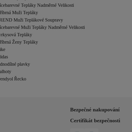
ícebarevné Tepláky Nadměrné Velikosti
tříbrná Muži Tepláky
REND Muži Teplákové Soupravy
ícebarevné Muži Tepláky Nadměrné Velikosti
yrkysová Tepláky
tříbrná Ženy Tepláky
ike
idas
ednodílné plavky
alhoty
rendyol Řecko
Bezpečné nakupování
Certifikát bezpečnosti