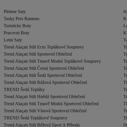
Pletene Saty
Sa
Tasky Pres Rameno
K
Turisticke Boty
L
Pracovni Boty
K
Letni Saty
T
Trend Alaçatı Stili Ecru Teplákové Soupravy
Tr
Trend Alaçatı Stili Sportovní Oblečení
Tr
Trend Alaçatı Stili Tmavě Modrá Teplákové Soupravy
Tr
Trend Alaçatı Stili Černá Sportovní Oblečení
Tr
Trend Alaçatı Stili Šedá Sportovní Oblečení
Tr
Trend Alaçatı Stili Růžová Sportovní Oblečení
T
TREND Šedá Tepláky
Tr
Trend Alaçatı Stili Hnědá Sportovní Oblečení
Tr
Trend Alaçatı Stili Tmavě Modrá Sportovní Oblečení
T
Trend Alaçatı Stili Vínová Sportovní Oblečení
Tr
TREND Šedá Teplákové Soupravy
Tr
Trend Alaçatı Stili Béžová Sport A Příroda
St