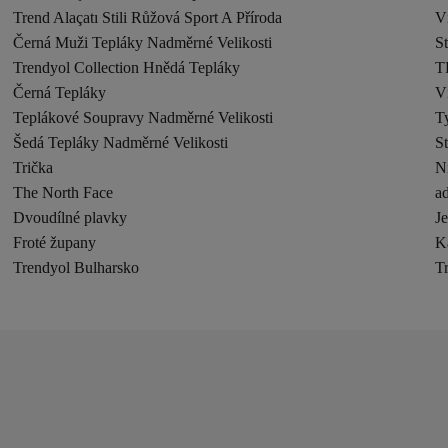
Trend Alaçatı Stili Růžová Sport A Příroda
V
Černá Muži Tepláky Nadměrné Velikosti
S
Trendyol Collection Hnědá Tepláky
T
Černá Tepláky
V
Teplákové Soupravy Nadměrné Velikosti
T
Šedá Tepláky Nadměrné Velikosti
S
Trička
N
The North Face
ad
Dvoudílné plavky
J
Froté župany
K
Trendyol Bulharsko
T