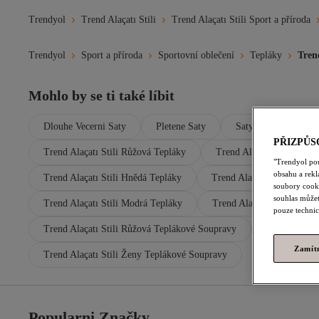
Trendyol
Trend Alaçatı Stili
Trend Alaçatı Stili Sport a příroda
Trendyol
Sport a příroda
Sportovní oblečení
Tepláky
Tren
Mohlo by se ti také líbit
Dlouhe Vecerni Saty
Pletene Saty
Saty S Flitry
PŘIZPŮS
Trend Alaçatı Stili Růžová Tepláky
Trend Alaçatı Stili Oran
"Trendyol po
obsahu a rek
Trend Alaçatı Stili Hnědá Tepláky
Trend Alaçatı Stili Ecru T
soubory cooki
souhlas můžet
Trend Alaçatı Stili Modrá Tepláky
Trend Alaçatı Stili Teplá
pouze technic
Trend Alaçatı Stili Růžová Teplákové Soupravy
Trend Alaçat
Zamít
Trend Alaçatı Stili Ženy Teplákové Soupravy
Popularni Značky