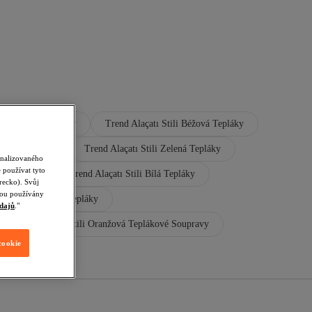
Turisticke Boty
Trend Alaçatı Stili Béžová Tepláky
 Černá Tepláky
Trend Alaçatı Stili Zelená Tepláky
onalizovaného
 používat tyto
vá Tepláky
Trend Alaçatı Stili Bílá Tepláky
recko). Svůj
udou používány
tili Tmavě Modrá Tepláky
dajů
."
Trend Alaçatı Stili Oranžová Teplákové Soupravy
cookie