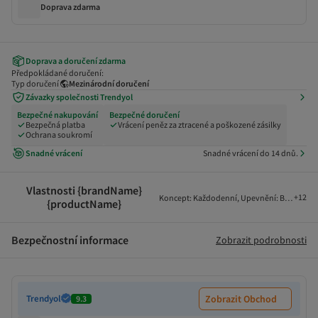
Doprava zdarma
Doprava a doručení zdarma
Předpokládané doručení:
Typ doručení
Mezinárodní doručení
Závazky společnosti Trendyol
Bezpečné nakupování
Bezpečné doručení
Bezpečná platba
Vrácení peněz za ztracené a poškozené zásilky
Ochrana soukromí
Snadné vrácení
Snadné vrácení do 14 dnů.
Vlastnosti {brandName}
+
12
Koncept
:
Každodenní
,
Upevnění
:
Bez tkanič
{productName}
Bezpečnostní informace
Zobrazit podrobnosti
Trendyol
Zobrazit Obchod
9.3