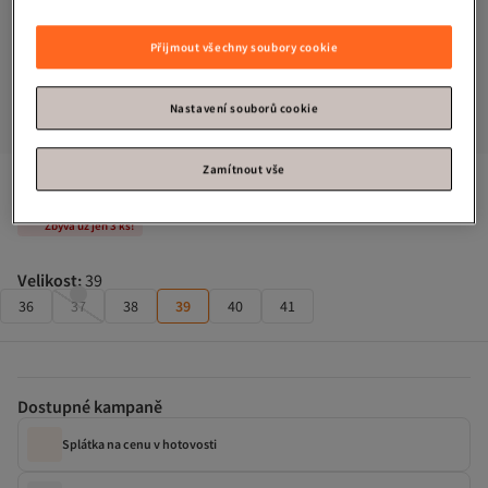
Přijmout všechny soubory cookie
Nastavení souborů cookie
Zamítnout vše
UGG
Cityfunc Ultra Mini 1158193 -Blk
Zbývá už jen 3 ks!
Velikost
:
39
36
37
38
39
40
41
Dostupné kampaně
Splátka na cenu v hotovosti