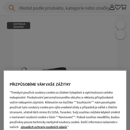
Hledat podle produktu, kategorie nebo značky
DOPRAVA
ZDARMA
PŘIZPŮSOBÍME VÁM VAŠE ZÁŽITKY
"Trendyol používá soubory cookie za účelem Vylepšení a optimalizace vašeho
nakupování. Poskytování personalizovaného obsahu a reklamy přizpůsobené
vašim nákupním zájmům. Kliknutím na tlačítko ""Souhlasím"" nám povolujete
používat tyto soubory cookie pro výše uvedené účely a případně je sdílet s třetími
stranami, včetně těch mimo EU (USA, Turecko). Svůj souhlas můžete kdykoli změnit
v nastavení souborů cookie v části ""Nastavení"". Pokud souhlas neudělíte, budou
používány pouze technicky nezbytné soubory cookie. Další informace naleznete v
našich
zásadách ochrany osobních údajů
."