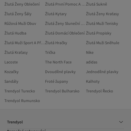
Žlutá Ženy Oblečení
Žlutá První Pomoc A Bezpečnost
Žlutá Sukně
Žlutá Ženy Šály
Žlutá Kytary
Žlutá Ženy Kraťasy
Růžová Muži Obuv
Žlutá Ženy Sluneční Brýle
Žlutá Muži Tenisky
Žlutá Hudba
Žlutá Domácí Oblečení
Žlutá Propisky
Žlutá Muži Sport A Příroda
Žlutá Hračky
Žlutá Muži Sněhule
Žlutá Kraťasy
Trička
Nike
Lacoste
The North Face
adidas
Kozačky
Dvoudílné plavky
Jednodílné plavky
Sandály
Froté župany
Kalhoty
Trendyol Turecko
Trendyol Bulharsko
Trendyol Řecko
Trendyol Rumunsko
Trendyol