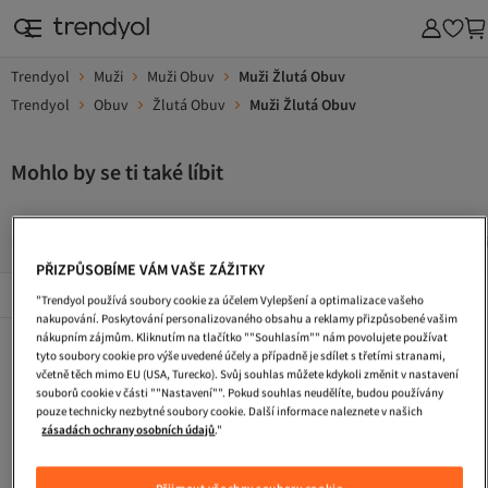
Trendyol
Muži
Muži Obuv
Muži Žlutá Obuv
Trendyol
Obuv
Žlutá Obuv
Muži Žlutá Obuv
Mohlo by se ti také líbit
Turisticke Boty
Zimni Boty
Kabelka
Dlouhe Vecerni
PŘIZPŮSOBÍME VÁM VAŠE ZÁŽITKY
Popularni Značky
Zobrazit vše
"Trendyol používá soubory cookie za účelem Vylepšení a optimalizace vašeho
nakupování. Poskytování personalizovaného obsahu a reklamy přizpůsobené vašim
nákupním zájmům. Kliknutím na tlačítko ""Souhlasím"" nám povolujete používat
Turisticke Boty
Zimni Boty
Kabelka
tyto soubory cookie pro výše uvedené účely a případně je sdílet s třetími stranami,
včetně těch mimo EU (USA, Turecko). Svůj souhlas můžete kdykoli změnit v nastavení
Dlouhe Vecerni Saty
Tasky Pres Rameno
Pletene Saty
souborů cookie v části ""Nastavení"". Pokud souhlas neudělíte, budou používány
pouze technicky nezbytné soubory cookie. Další informace naleznete v našich
Pracovni Boty
Saty S Flitry
Plazova Taska
zásadách ochrany osobních údajů
."
Taska Na Laptop
Ledvinka
Koktejlove Saty