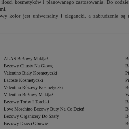
ilości kosmetyków i planowanego zastosowania. Do codzien
mi.
wy kolor jest uniwersalny i elegancki, a zabrudzenia są
ALAS Beżowy Makijaż
B
Beżowy Chusty Na Głowę
B
Valentino Biały Kosmetyczki
P
Lacoste Kosmetyczki
P
Valentino Różowy Kosmetyczki
B
Valentino Beżowy Makijaż
V
Beżowy Torby I Torebki
B
Love Moschino Beżowy Buty Na Co Dzień
B
Beżowy Organizery Do Szafy
B
Beżowy Dzieci Obuwie
B