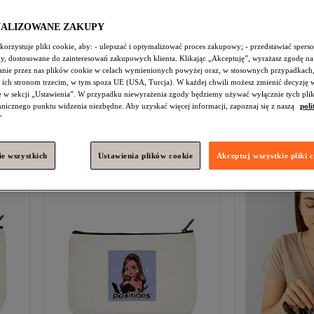
NALIZOWANE ZAKUPY
h
Nr 9 pod względem polubień
orzystuje pliki cookie, aby: - ulepszać i optymalizować proces zakupowy; - przedstawiać spers
ALAS
Bohe Organizer do
Alia ev
Bohe T
amy, dostosowane do zainteresowań zakupowych klienta. Klikając „Akceptuję”, wyrażasz zgodę na
kosmetyczki, typ podróżny, organizer
Makeup Organize
nie przez nas plików cookie w celach wymienionych powyżej oraz, w stosownych przypadkach,
4.4
(
982
)
4.4
(
81
)
do torebki
 ich stronom trzecim, w tym spoza UE (USA, Turcja). W każdej chwili możesz zmienić decyzję 
Darmowa wysyłka
Darmowa wysył
107,
114,
e w sekcji „Ustawienia”. W przypadku niewyrażenia zgody będziemy używać wyłącznie tych pli
22
zł
19
zł
chnicznego punktu widzenia niezbędne. Aby uzyskać więcej informacji, zapoznaj się z naszą
poli
Dodaj do koszyka
Dodaj 
"
e wszystkich
Ustawienia plików cookie
Akceptuj wszystkie pliki 