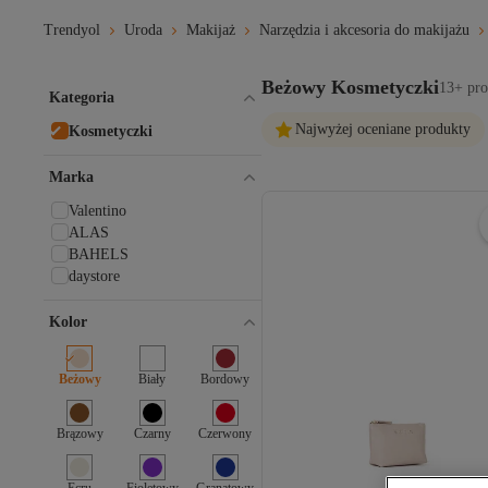
Trendyol
Uroda
Makijaż
Narzędzia i akcesoria do makijażu
Beżowy Kosmetyczki
13+ pro
Kategoria
Najwyżej oceniane produkty
Kosmetyczki
Marka
Valentino
ALAS
BAHELS
daystore
Kolor
Beżowy
Biały
Bordowy
Brązowy
Czarny
Czerwony