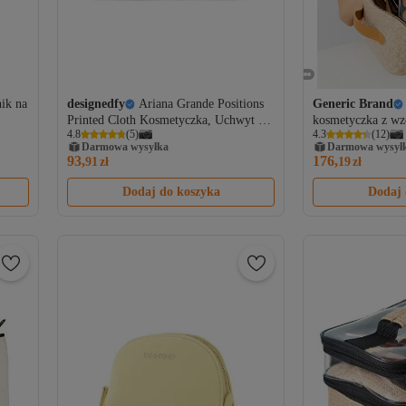
ik na
designedfy
Ariana Grande Positions
Generic Brand
Printed Cloth Kosmetyczka, Uchwyt na
kosmetyczka z wz
4.8
(
5
)
4.3
(
12
)
długopisy, Torebka
Darmowa wysyłka
Darmowa wysył
93,
176,
91
zł
19
zł
Dodaj do koszyka
Dodaj 