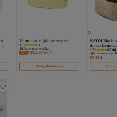
nk
Valentino
Miękka kosmetyczka
KAYOUBI
Kos
5.0
(
1
)
,
damska kosmetyczk
Darmowa wysyłka
4.7
(
69
)
z dwiema przezro
165,
-21%
24
zł
209,75
Darmowa wysył
i dwiema przegro
94,
55
zł
Dodaj do koszyka
Dodaj 