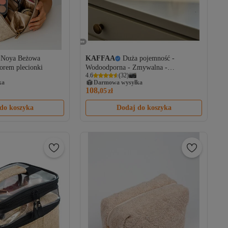
Noya Beżowa
KAFFAA
Duża pojemność -
orem plecionki
Wodoodporna - Zmywalna -
4.6
(
32
)
Kosmetyczka - Organizer
ka
Darmowa wysyłka
108,
05
zł
do koszyka
Dodaj do koszyka