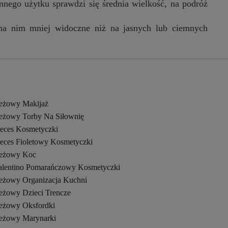
nego użytku sprawdzi się średnia wielkość, na podróż
 na nim mniej widoczne niż na jasnych lub ciemnych
eżowy Makijaż
eżowy Torby Na Siłownię
ieces Kosmetyczki
ieces Fioletowy Kosmetyczki
eżowy Koc
alentino Pomarańczowy Kosmetyczki
eżowy Organizacja Kuchni
eżowy Dzieci Trencze
eżowy Oksfordki
eżowy Marynarki