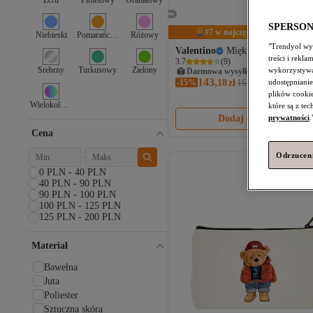
Ecru
Fioletowy
Granatowy
SPERSO
#7 w najczęściej wyświetlanyc
Niebieski
Pomarańczowy
Różowy
"Trendyol wyk
Valentino
Miękka kosmetyczka
treści i rekl
3.7
(
9
)
Srebrny
Turkusowy
Zielony
wykorzystywa
Darmowa wysyłka
143,
-15%
18
zł
167,79
udostępnianie
plików cooki
Wielokolorowy
które są z te
Dodaj do koszyka
prywatności
.
Cena
Odrzuceni
0 PLN - 40 PLN
40 PLN - 90 PLN
90 PLN - 100 PLN
100 PLN - 125 PLN
125 PLN - 200 PLN
Materiał
Bawełna
Juta
Poliester
Sztuczna skóra