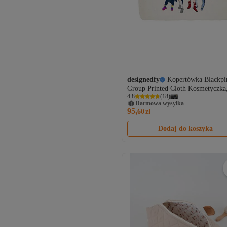
designedfy
Kopertówka Blackpi
Group Printed Cloth Kosmetyczka
4.8
(
18
)
uchwyt na długopisy, torebka
Darmowa wysyłka
95,
60
zł
Dodaj do koszyka