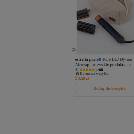
estrella paris
Kare BEJ Dy-son
Airwrap i wszystkie produkty do
4.4
(
8
)
stylizacji włosów XL Travel,
Darmowa wysyłka
kosmetyczka
58,
58
zł
Dodaj do koszyka