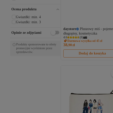
Ocena produktu
Gwiazdki: min. 4
Gwiazdki: min. 3
daystore
Pluszowy miś - pojemn
Opinie ze zdjęciami
długopisy, kosmetyczka
4.6
(
8
)
Darmowa wysyłka od 45 zł
38,
Produkty sponsorowane to oferty
90
zł
promocyjne wyróżnione przez
sprzedawców.
Dodaj do koszyka