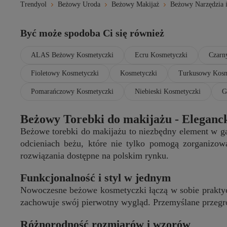
Trendyol
Beżowy Uroda
Beżowy Makijaż
Beżowy Narzędzia i
Być może spodoba Ci się również
ALAS Beżowy Kosmetyczki
Ecru Kosmetyczki
Czarn
Fioletowy Kosmetyczki
Kosmetyczki
Turkusowy Kosm
Pomarańczowy Kosmetyczki
Niebieski Kosmetyczki
G
Beżowy Torebki do makijażu - Eleganc
Beżowe torebki do makijażu to niezbędny element w ga
odcieniach beżu, które nie tylko pomogą zorganizowa
rozwiązania dostępne na polskim rynku.
Funkcjonalność i styl w jednym
Nowoczesne beżowe kosmetyczki łączą w sobie praktyc
zachowuje swój pierwotny wygląd. Przemyślane przegrod
Różnorodność rozmiarów i wzorów