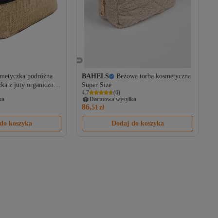
metyczka podróżna
BAHELS
Beżowa torba kosmetyczna
a z juty organicznej
Super Size
4.7
(
6
)
czystymi przegrodami
ka
Darmowa wysyłka
dami
86,
51
zł
do koszyka
Dodaj do koszyka