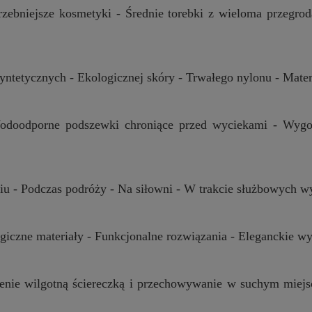
trzebniejsze kosmetyki - Średnie torebki z wieloma przegro
ntetycznych - Ekologicznej skóry - Trwałego nylonu - Mate
odoodporne podszewki chroniące przed wyciekami - Wygod
u - Podczas podróży - Na siłowni - W trakcie służbowych 
giczne materiały - Funkcjonalne rozwiązania - Eleganckie w
enie wilgotną ściereczką i przechowywanie w suchym miej