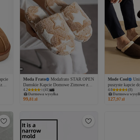
apcie
Moda Frato
Modafrato STAR OPEN
Mode Cool
Uni
 z
Damskie Kapcie Domowe Zimowe z
puszyste kapcie 
4.2
(
41
)
4.6
(
8
)
Cichą Podeszwą
ciepłą podszewką
Darmowa wysyłka
Darmowa wysył
99,
127,
81
zł
97
zł