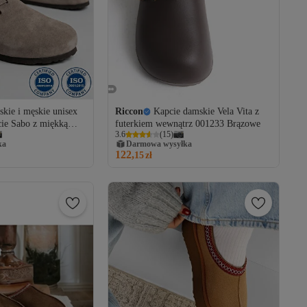
kie i męskie unisex
Riccon
Kapcie damskie Vela Vita z
cie Sabo z miękką
futerkiem wewnątrz 001233 Brązowe
3.6
(
15
)
ślizgowe, do domu i
ka
Darmowa wysyłka
krytymi palcami i
122,
15
zł
erdzewnej.