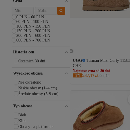
Cena
0 PLN - 60 PLN
60 PLN - 100 PLN
100 PLN - 150 PLN
150 PLN - 200 PLN
200 PLN - 600 PLN
600 PLN - 700 PLN
Historia cen
UGG
Tasman Maxi Curly 1158
Ostatnich 30 dni
CHE
Najniższa cena od 30 dni
Darmowa wysyłka
Wysokość obcasa
537,
Najniższa cena od 30 dni
-9%
17
zł
592,14
Nie określono
Niskie obcasy (1–4 cm)
Średnie obcasy (5-9 cm)
Typ obcasa
Blok
Klin
Obcasy na platformie