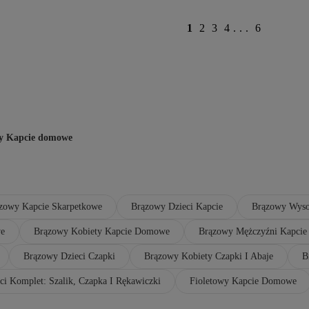
1
2
3
4
...
6
y Kapcie domowe
zowy Kapcie Skarpetkowe
Brązowy Dzieci Kapcie
Brązowy Wyso
we
Brązowy Kobiety Kapcie Domowe
Brązowy Mężczyźni Kapci
Brązowy Dzieci Czapki
Brązowy Kobiety Czapki I Abaje
B
i Komplet: Szalik, Czapka I Rękawiczki
Fioletowy Kapcie Domowe