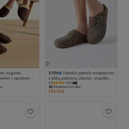
sex wygodne,
XJIM
Damskie pantofle ortopedyczne
domowe i ogrodowe – z
z lekką podeszwą, zimowe, wygodne,
4.0
(
41
)
na co dzień, z antypoślizgową
ka
Darmowa wysyłka
podeszwą, komfortowe
133,
19
zł