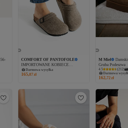
356-
COMFORT OF PANTOFOLE
M Miel
Damski
IMPORTOWANE KOBIECE
Gruba Podeszwa
4.5
(
212
)
DOMOWE KAPCIE
Darmowa wysyłka
Darmowa wysył
165,
87
zł
162,
72
zł