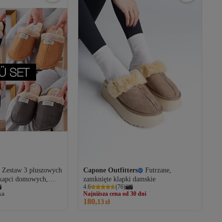
Zestaw 3 pluszowych
Capone Outfitters
Futrzane,
 kapci domowych,
zamknięte klapki damskie
Najniższa cena od 30 dni
4.6
(
76
)
kapcie gościnne
ka
Darmowa wysyłka
180,
Najniższa cena od 30 dni
13
zł