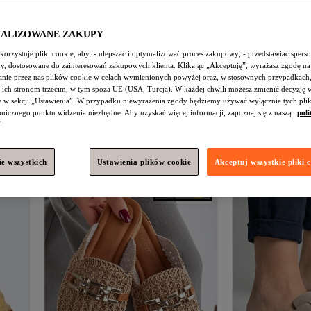
NALIZOWANE ZAKUPY
orzystuje pliki cookie, aby: - ulepszać i optymalizować proces zakupowy; - przedstawiać spers
#8 w najczęściej wyświetlanych
amy, dostosowane do zainteresowań zakupowych klienta. Klikając „Akceptuję”, wyrażasz zgodę na
nie przez nas plików cookie w celach wymienionych powyżej oraz, w stosownych przypadkach,
mowe
UGG
Taba Damska Kapcie W
COMFORT OF 
 ich stronom trzecim, w tym spoza UE (USA, Turcja). W każdej chwili możesz zmienić decyzję 
DISQUETTE 1122550
NUBUK KAWOW
e w sekcji „Ustawienia”. W przypadku niewyrażenia zgody będziemy używać wyłącznie tych pli
Najniższa cena od 30 dni
4.7
(
25
)
4.8
(
4
)
DOMOWE KAPC
chnicznego punktu widzenia niezbędne. Aby uzyskać więcej informacji, zapoznaj się z naszą
poli
Darmowa wysyłka
Darmowa wysył
592,
140,
"
Najniższa cena od 30 dni
49
zł
09
zł
e wszystkich
Ustawienia plików cookie
Akceptuj wszystkie pliki 