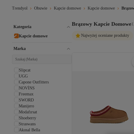
Trendyol
Obuwie
Kapcie domowe
Kapcie domowe
Brązo
Brązowy Kapcie Domowe
1
Kategoria
Najwyżej oceniane produkty
Kapcie domowe
Marka
Slipcat
UGG
Capone Outfitters
NOVİNS
Freemax
SWORD
Manijero
Modafırsat
Shoeberry
Straswans
Akınal Bella