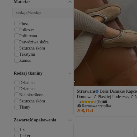
Materiał
Plusz
Poliester
Poliuretan
Prawdziwa skóra
Sztuczna skóra
Tekstylia
Zamsz
Rodzaj tkaniny
Dzianina
Dzianina
Straswans
Belis Damskie Kapci
Nie określono
Domowe Z Płaskiej Podeszwy Z N
Sztuczna skóra
4.2
(
88
)
Darmowa wysyłka
Tkany
208,
11
zł
Zawartość opakowania
1 x
120 gr