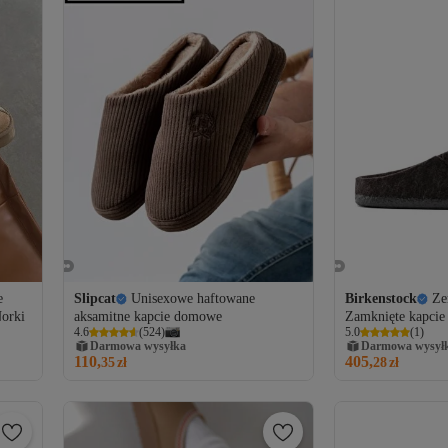
e
Slipcat
Unisexowe haftowane
Birkenstock
Ze
orki
aksamitne kapcie domowe
Zamknięte kapcie
4.6
(
524
)
5.0
(
1
)
Darmowa wysyłka
Darmowa wysył
110,
405,
35
zł
28
zł