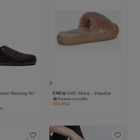
rmatt Shearling Wz
EMU
EMU Mckay – Pantuflas
Darmowa wysyłka
355,
93
zł
ka