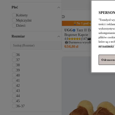
Gezer
Birkenstock
Płeć
Trendyol Shoes
SPERSO
Kobiety
StWenn
"Trendyol wyk
Mężczyźni
STOCON
Nr 1 pod względem polubień
treści i rekl
Dzieci
Liger
wykorzystywa
UGG
Tazz II Damskie Platfor
EMU Australia
udostępnianie
Brązowe Kapcie
Rozmiar
Moda Frato
plików cooki
4.6
(
147
)
które są z te
Darmowa wysyłka
Moda Devrin
634,
prywatności
.
80
zł
Moosefield
EMU
36
Defacto
37
Odrzuceni
Buratti
38
Riccon
39
Beyond
40
Mupa Shoes
41
Roy Jones
42
İlkem
43
NİŞANTAŞI SHOES
44
sovrana
45
36-37
38-39