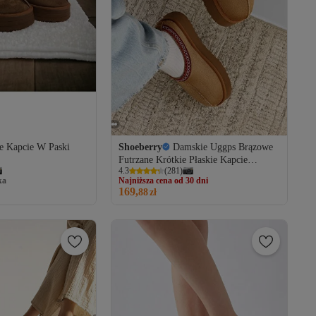
e Kapcie W Paski
Shoeberry
Damskie Uggps Brązowe
Futrzane Krótkie Płaskie Kapcie
Najniższa cena od 30 dni
4.3
(
281
)
Zamszowe Tan Tekstylne
ka
Darmowa wysyłka
169,
Najniższa cena od 30 dni
88
zł