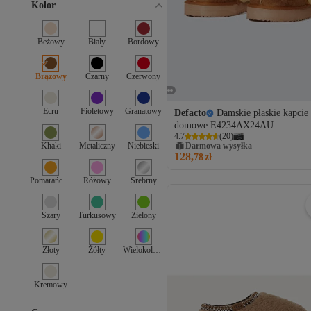
40-41
Kolor
Beżowy
Biały
Bordowy
Brązowy
Czarny
Czerwony
Ecru
Fioletowy
Granatowy
Defacto
Damskie płaskie kapcie
domowe E4234AX24AU
4.7
(
20
)
Khaki
Metaliczny
Niebieski
Darmowa wysyłka
128,
78
zł
Pomarańczowy
Różowy
Srebrny
Szary
Turkusowy
Zielony
Złoty
Żółty
Wielokolorowy
Kremowy