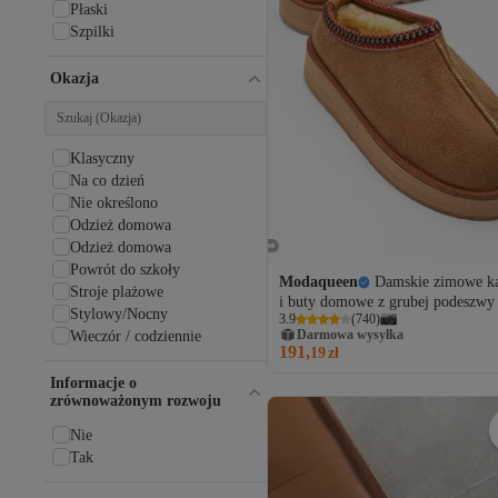
Płaski
Szpilki
Okazja
Klasyczny
Na co dzień
Nie określono
Odzież domowa
Odzież domowa
Powrót do szkoły
Modaqueen
Damskie zimowe k
Stroje plażowe
i buty domowe z grubej podeszwy
Stylowy/Nocny
3.9
(
740
)
futra zamszowego
Darmowa wysyłka
Wieczór / codziennie
191,
19
zł
Informacje o
zrównoważonym rozwoju
Nie
Tak