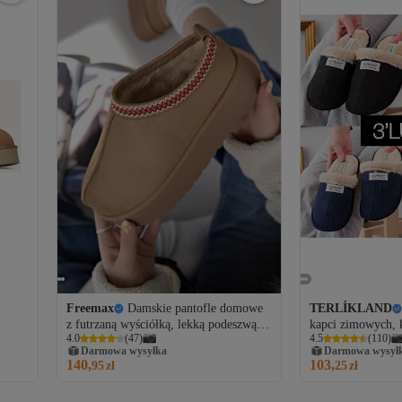
Freemax
Damskie pantofle domowe
TERLİKLAND
z futrzaną wyściółką, lekką podeszwą i
kapci zimowych,
4.0
(
47
)
4.5
(
110
)
wysokim obcasem, kolor vizonowy
zestaw posagowy, 
Darmowa wysyłka
Darmowa wysył
140,
103,
95
zł
25
zł