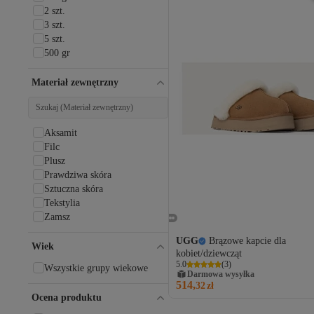
2 szt.
3 szt.
5 szt.
500 gr
Materiał zewnętrzny
Aksamit
Filc
Plusz
Prawdziwa skóra
Sztuczna skóra
Tekstylia
Zamsz
UGG
Brązowe kapcie dla
Wiek
kobiet/dziewcząt
5.0
(
3
)
Wszystkie grupy wiekowe
Darmowa wysyłka
514,
32
zł
Ocena produktu