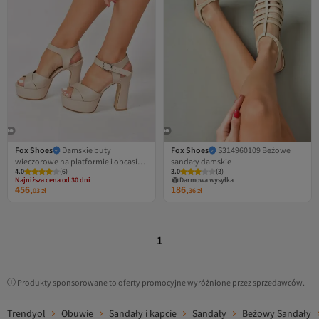
Fox Shoes
Damskie buty
Fox Shoes
S314960109 Beżowe
wieczorowe na platformie i obcasie
sandały damskie
4.0
Najniższa cena od 30 dni
(
6
)
3.0
(
3
)
M348202409
Darmowa wysyłka
Darmowa wysyłka
456,
186,
Najniższa cena od 30 dni
03
zł
36
zł
1
Produkty sponsorowane to oferty promocyjne wyróżnione przez sprzedawców.
Trendyol
Obuwie
Sandały i kapcie
Sandały
Beżowy Sandały