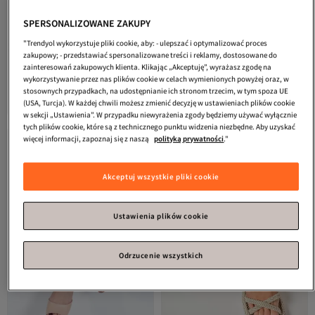
SPERSONALIZOWANE ZAKUPY
"Trendyol wykorzystuje pliki cookie, aby: - ulepszać i optymalizować proces
zakupowy; - przedstawiać spersonalizowane treści i reklamy, dostosowane do
Fox Shoes
Dziesięć butów
Fox Shoes
Dziesięć butów
zainteresowań zakupowych klienta. Klikając „Akceptuję”, wyrażasz zgodę na
damskich na obcasie B922112609
damskich na obcasie K404920109
wykorzystywanie przez nas plików cookie w celach wymienionych powyżej oraz, w
4.3
Najniższa cena od 30 dni
(
7
)
3.9
Najniższa cena od 30 dni
(
8
)
stosownych przypadkach, na udostępnianie ich stronom trzecim, w tym spoza UE
Darmowa wysyłka
Darmowa wysyłka
(USA, Turcja). W każdej chwili możesz zmienić decyzję w ustawieniach plików cookie
193,
208,
Najniższa cena od 30 dni
Najniższa cena od 30 dni
31
zł
24
zł
w sekcji „Ustawienia”. W przypadku niewyrażenia zgody będziemy używać wyłącznie
tych plików cookie, które są z technicznego punktu widzenia niezbędne. Aby uzyskać
więcej informacji, zapoznaj się z naszą
polityką prywatności
."
Akceptuj wszystkie pliki cookie
Ustawienia plików cookie
Odrzucenie wszystkich