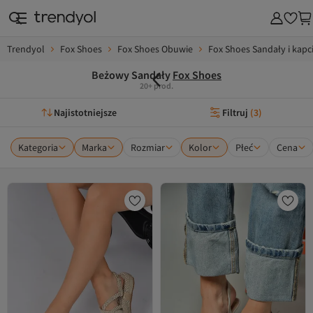
Trendyol
Fox Shoes
Fox Shoes Obuwie
Fox Shoes Sandały i kapc
Beżowy Sandały
Fox Shoes
20+ prod.
Najistotniejsze
Filtruj
(
3
)
Kategoria
Marka
Rozmiar
Kolor
Płeć
Cena