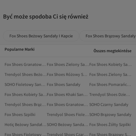
Być może spodoba Ci się również
Fox Shoes Beżowy Sandały I Kapcie
Fox Shoes Brązowy Sandały
Popularne Marki
Összes megtekintése
Fox Shoes Granatowy Sandały I Kapcie
Fox Shoes Zielony Sandały I Kapcie
Fox Shoes Kobiety Sandały I Kapcie
Trendyol Shoes Beżowy Sandały I Kapcie
Fox Shoes Różowy Sandały I Kapcie
Fox Shoes Zielony Sandały
SOHO Fioletowy Sandały
Fox Shoes Sandały
Fox Shoes Pomarańczowy Sandały I Kapcie
Fox Shoes Kobiety Sandały
Fox Shoes Khaki Sandały I Kapcie
Trendyol Shoes Dzieci Sandały
Trendyol Shoes Brązowy Sandały
Fox Shoes Granatowy Sandały
SOHO Czarny Sandały
Fox Shoes Szpilki
Trendyol Shoes Fioletowy Sandały I Kapcie
SOHO Brązowy Sandały
Hotiç Beżowy Sandały I Kapcie
SOHO Beżowy Sandały I Kapcie
Fox Shoes Żółty Szpilki
Fox Shoes Fioletowy Obuwie
Trendyol Shoes Czarny Sandały
Fox Shoes Brązowy Szpilki