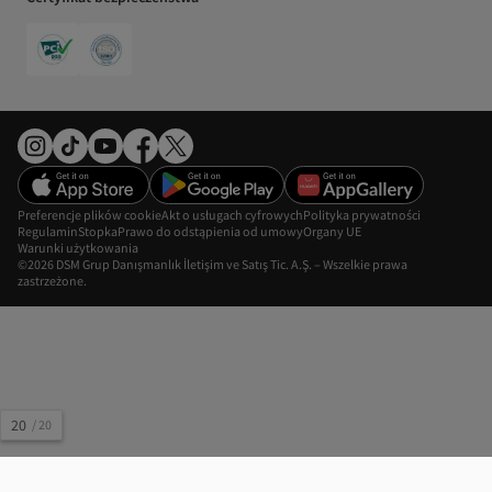
Preferencje plików cookie
Akt o usługach cyfrowych
Polityka prywatności
Regulamin
Stopka
Prawo do odstąpienia od umowy
Organy UE
Warunki użytkowania
©2026 DSM Grup Danışmanlık İletişim ve Satış Tic. A.Ş. – Wszelkie prawa
zastrzeżone.
20
/
20