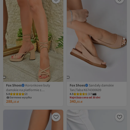
Fox Shoes
Koronkowe buty
Fox Shoes
Sandały damskie
damskie na platformie z
Tan/Taba K674300609
5.0
(
2
)
4.5
Najniższa cena od 30 dni
(
17
)
dziesięcioma platformami na
Darmowa wysyłka
Darmowa wysyłka
obcasie M404100509
288,
340,
Najniższa cena od 30 dni
15
zł
55
zł