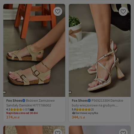
Fox Shoes
Beżowe Zamszowe
Fox Shoes
P569213304 Damskie
Sandały Damskie H777786002
buty wieczorowe na grubym
4.2
Najniższa cena od 30 dni
(
17
)
5.0
(
2
)
obcasie, w kolorze beżowym,
Darmowa wysyłka
Darmowa wysyłka
satynowym
174,
344,
Najniższa cena od 30 dni
46
zł
71
zł