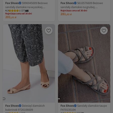
Fox Shoes
S996945009 Beżowe
Fox Shoes
S610576609 Beżowe
sandały damskie na wysokiej
sandały damskie na grubej
Najniższa cena od 30 dni
4.3
Najniższa cena od 30 dni
(
27
)
Darmowa wysyłka
podeszwie
podeszwie
281,
Darmowa wysyłka
Najniższa cena od 30 dni
62
zł
201,
Najniższa cena od 30 dni
61
zł
Fox Shoes
Dziesięć damskich
Fox Shoes
Sandały damskie taupe
balerinek 9726106609
F470135104