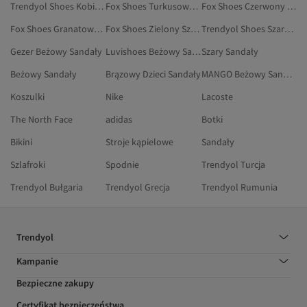
Trendyol Shoes Kobiety Sandały
Fox Shoes Turkusowy Obuwie
Fox Shoes Czerwony Szpilki
Fox Shoes Granatowy Szpilki
Fox Shoes Zielony Szpilki
Trendyol Shoes Szary Sandały I Kapcie
Gezer Beżowy Sandały
Luvishoes Beżowy Sandały I Kapcie
Szary Sandały
Beżowy Sandały
Brązowy Dzieci Sandały
MANGO Beżowy Sandały
Koszulki
Nike
Lacoste
The North Face
adidas
Botki
Bikini
Stroje kąpielowe
Sandały
Szlafroki
Spodnie
Trendyol Turcja
Trendyol Bułgaria
Trendyol Grecja
Trendyol Rumunia
Trendyol
Kampanie
Bezpieczne zakupy
Certyfikat bezpieczeństwa