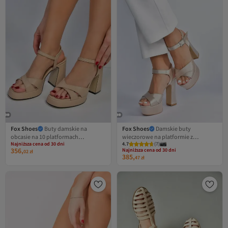
Fox Shoes
Buty damskie na
Fox Shoes
Damskie buty
obcasie na 10 platformach
wieczorowe na platformie z
Najniższa cena od 30 dni
Darmowa wysyłka
4.7
Najniższa cena od 30 dni
(
7
)
M404100109
satynowej beżowej platformy na
356,
Najniższa cena od 30 dni
Darmowa wysyłka
02
zł
obcasie M348202404
385,
Najniższa cena od 30 dni
47
zł