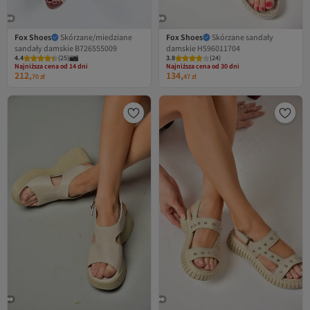
Fox Shoes
Skórzane/miedziane
Fox Shoes
Skórzane sandały
sandały damskie B726555009
damskie H596011704
4.4
Najniższa cena od 14 dni
(
25
)
3.8
Najniższa cena od 30 dni
(
24
)
Darmowa wysyłka
Darmowa wysyłka
212,
134,
Najniższa cena od 14 dni
Najniższa cena od 30 dni
70
zł
47
zł