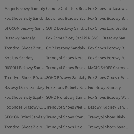
Marjin Beżowy Sandały
Capone Outfitters Beżowy Sandały
Fox Shoes Turkusowy Szpilki
Fox Shoes Biały Sandały
Luvishoes Beżowy Sandały
Fox Shoes Beżowy Baleriny
STOCON Beżowy Sandały
SOHO Bordowy Sandały
Fox Shoes Ecru Szpilki
Brązowy Sandały
Fox Shoes Złoty Szpilki
RİSSOLİ Brązowy Sandały
Trendyol Shoes Złoty Sandały
CMP Brązowy Sandały
Fox Shoes Beżowy Buty Na Koturnie
Kobiety Sandały
Trendyol Shoes Metaliczny Sandały
Fox Shoes Beżowy Buty Na Co Dzień
RİSSOLİ Beżowy Sandały
Trendyol Shoes Brązowy Sandały I Kapcie
MAGIC SHOES Czarny Sandały
Trendyol Shoes Różowy Sandały
SOHO Różowy Sandały
Fox Shoes Obuwie Wieczorowe
Beżowy Dzieci Sandały
Fox Shoes Kobiety Szpilki
Fioletowy Sandały
Fox Shoes Biały Szpilki
SOHO Fioletowy Sandały I Kapcie
Fox Shoes Beżowy Wysokie Kozaki
Fox Shoes Brązowy Oksfordki
Trendyol Shoes Wielokolorowy Sandały I Kapcie
Beżowy Kobiety Sandały
STOCON Dzieci Sandały
Trendyol Shoes Czerwony Sandały I Kapcie
Trendyol Shoes Biały Sandały I Kapcie
Trendyol Shoes Zielony Sandały
Trendyol Shoes Dzieci Sandały I Kapcie
Trendyol Shoes Sandały I Kapcie