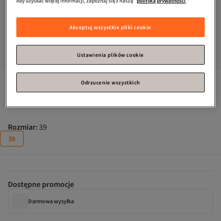
Aby uzyskać więcej informacji, zapoznaj się z naszą
polityką prywatności
."
Akceptuj wszystkie pliki cookie
Ustawienia plików cookie
Nike
Trampki Czarne Dorośli
Odrzucenie wszystkich
Prawie wyprzedane!
Rozmiar
:
39
39
Dostępne promocje
Darmowa wysyłka