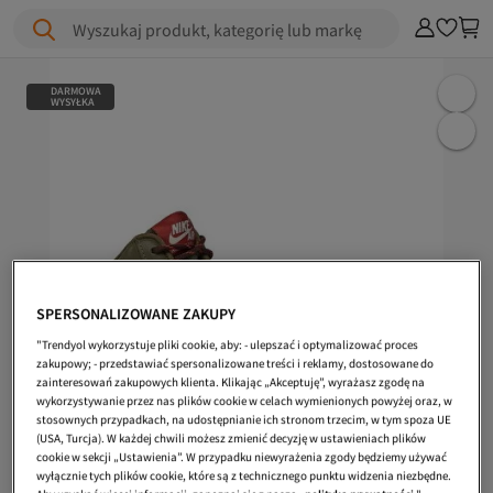
Wyszukaj produkt, kategorię lub markę
DARMOWA
WYSYŁKA
SPERSONALIZOWANE ZAKUPY
"Trendyol wykorzystuje pliki cookie, aby: - ulepszać i optymalizować proces
zakupowy; - przedstawiać spersonalizowane treści i reklamy, dostosowane do
zainteresowań zakupowych klienta. Klikając „Akceptuję”, wyrażasz zgodę na
wykorzystywanie przez nas plików cookie w celach wymienionych powyżej oraz, w
stosownych przypadkach, na udostępnianie ich stronom trzecim, w tym spoza UE
(USA, Turcja). W każdej chwili możesz zmienić decyzję w ustawieniach plików
cookie w sekcji „Ustawienia”. W przypadku niewyrażenia zgody będziemy używać
wyłącznie tych plików cookie, które są z technicznego punktu widzenia niezbędne.