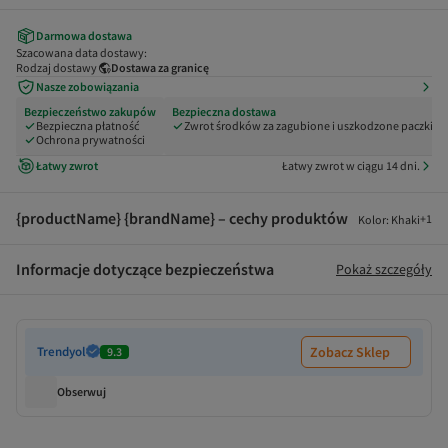
Darmowa dostawa
Szacowana data dostawy:
Rodzaj dostawy
Dostawa za granicę
Nasze zobowiązania
Bezpieczeństwo zakupów
Bezpieczna dostawa
Bezpieczna płatność
Zwrot środków za zagubione i uszkodzone paczki
Ochrona prywatności
Łatwy zwrot
Łatwy zwrot w ciągu 14 dni.
{productName} {brandName} – cechy produktów
+
1
Kolor
:
Khaki
Informacje dotyczące bezpieczeństwa
Pokaż szczegóły
Trendyol
Zobacz Sklep
9.3
Obserwuj