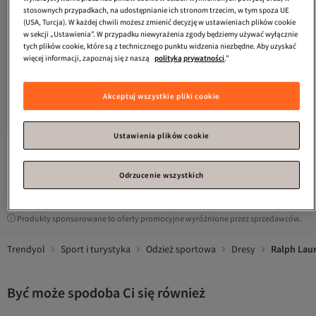
stosownych przypadkach, na udostępnianie ich stronom trzecim, w tym spoza UE
(USA, Turcja). W każdej chwili możesz zmienić decyzję w ustawieniach plików cookie
w sekcji „Ustawienia”. W przypadku niewyrażenia zgody będziemy używać wyłącznie
tych plików cookie, które są z technicznego punktu widzenia niezbędne. Aby uzyskać
więcej informacji, zapoznaj się z naszą
polityką prywatności
."
Ralph Lauren
Spodnie dresowe
Ralph Lauren
Spodnie dresowe
Akceptuj wszystkie pliki cookie
różowe dla dorosłych
kolorowe dla dorosłych
Darmowa wysyłka
Darmowa wysyłka
473,
473,
-16%
-16%
97
zł
565,76
97
zł
565,76
Ustawienia plików cookie
1
Odrzucenie wszystkich
Produkty sponsorowane to oferty promocyjne wyróżnione przez sprzedawców.
Trendyol
Sport i turystyka
Odzież sportowa
Dresy
Ralph Lau
Być może spodoba Ci się również