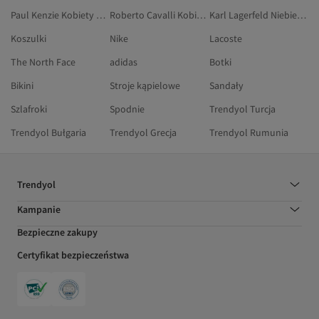
Paul Kenzie Kobiety Majtki
Roberto Cavalli Kobiety Akcesoria
Karl Lagerfeld Niebieski Akcesoria
Koszulki
Nike
Lacoste
The North Face
adidas
Botki
Bikini
Stroje kąpielowe
Sandały
Szlafroki
Spodnie
Trendyol Turcja
Trendyol Bułgaria
Trendyol Grecja
Trendyol Rumunia
Trendyol
Kampanie
Bezpieczne zakupy
Certyfikat bezpieczeństwa