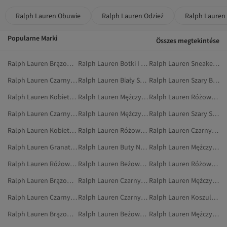
Ralph Lauren Obuwie
Ralph Lauren Odzież
Ralph Lauren
Popularne Marki
Összes megtekintése
Ralph Lauren Brązowy Obuwie
Ralph Lauren Botki I Kozaki
Ralph Lauren Sneakersy
Ralph Lauren Czarny Obuwie
Ralph Lauren Biały Sneakersy
Ralph Lauren Szary Buty Sportowe
Ralph Lauren Kobiety Sneakersy
Ralph Lauren Mężczyźni Obuwie
Ralph Lauren Różowy Bluzy
Ralph Lauren Czarny Buty Na Co Dzień
Ralph Lauren Mężczyźni Botki
Ralph Lauren Szary Sneakersy
Ralph Lauren Kobiety Buty Sportowe
Ralph Lauren Różowy Spodnie Dresowe
Ralph Lauren Czarny Botki
Ralph Lauren Granatowy Buty Sportowe
Ralph Lauren Buty Na Płaskim Obcasie
Ralph Lauren Mężczyźni Buty Na Co Dzień
Ralph Lauren Różowy Sport I Turystyka
Ralph Lauren Beżowy Buty Sportowe
Ralph Lauren Różowy Odzież Sportowa
Ralph Lauren Brązowy Buty Na Co Dzień
Ralph Lauren Czarny Buty Na Płaskim Obcasie
Ralph Lauren Mężczyźni Botki I Kozaki
Ralph Lauren Czarny Sneakersy
Ralph Lauren Czarny Buty Sportowe
Ralph Lauren Koszulki Polo
Ralph Lauren Brązowy Botki
Ralph Lauren Beżowy Sneakersy
Ralph Lauren Mężczyźni Buty Do Biegania I Treningu