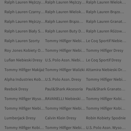
Ralph Lauren Mężczyźni Buty Na Płaskim Obcasie
Ralph Lauren Mężczyźni Sneakersy
Ralph Lauren Wielokolorowy Buty Do Biegania I Treningu
Ralph Lauren Czarny Botki I Kozaki
Ralph Lauren Wielokolorowy Buty Sportowe
Ralph Lauren Brązowy Botki I Kozaki
Ralph Lauren Mężczyźni Buty Sportowe
Ralph Lauren Brązowy Buty Na Płaskim Obcasie
Ralph Lauren Granatowy Sneakersy
Ralph Lauren Biały Szorty
Ralph Lauren Buty Do Biegania I Treningu
Ralph Lauren Różowy Koszulki Polo
Ralph Lauren Szorty
Tommy Hilfiger Niebieski Dresy
Le Coq Sportif Niebieski Dresy
Roy Jones Kobiety Obuwie
Tommy Hilfiger Niebieski Spodnie
Tommy Hilfiger Dresy
Lufian Niebieski Dresy
U.S. Polo Assn. Niebieski Dresy
Le Coq Sportif Dresy
Tommy Hilfiger Makijaż
Tommy Hilfiger Walizki
Altamira Niebieski Dresy
Alpha Industries Kobiety Dresy
U.S. Polo Assn. Dresy
Tommy Hilfiger Niebieski Odzież
Reebok Dresy
Paul&Shark Akcesoria
Paul&Shark Granatowy Akcesoria
Tommy Hilfiger Wysokie Kozaki
RAVANELLI Niebieski Odzież
Tommy Hilfiger Kobiety Dresy
Tommy Hilfiger Niebieski Szaliki
Tommy Hilfiger Niebieski Espadryle
Tommy Hilfiger Kobiety Oksfordki
Lumberjack Dresy
Calvin Klein Dresy
Robin Kobiety Spodnie
Tommy Hilfiger Kobiety Espadryle
Tommy Hilfiger Niebieski Outdoor
U.S. Polo Assn. Wysokie Kozaki