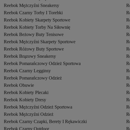
Reebok Mężczyźni Sneakersy
R
Reebok Czarny Torby I Torebki
R
Reebok Kobiety Skarpety Sportowe
R
Reebok Kobiety Torby Na Siłownię
R
Reebok Beżowy Buty Tenisowe
R
Reebok Mężczyźni Skarpety Sportowe
R
Reebok Różowy Buty Sportowe
R
Reebok Brązowy Sneakersy
R
Reebok Pomarańczowy Odzież Sportowa
R
Reebok Czarny Legginsy
R
Reebok Pomarańczowy Odzież
R
Reebok Obuwie
R
Reebok Kobiety Plecaki
R
Reebok Kobiety Dresy
R
Reebok Mężczyźni Odzież Sportowa
R
Reebok Mężczyźni Odzież
R
Reebok Czarny Czapki, Berety I Rękawiczki
R
Reebok Czarny Outdoor
R