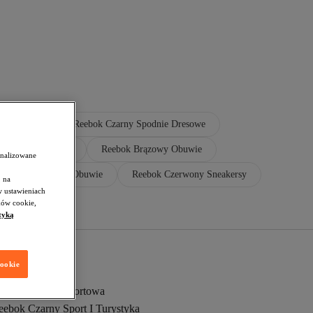
owy Obuwie
Reebok Czarny Spodnie Dresowe
ok Czarny Odzież
Reebok Brązowy Obuwie
onalizowane
eebok Granatowy Obuwie
Reebok Czerwony Sneakersy
 na
w ustawieniach
ków cookie,
tyką
cookie
eebok Odzież Sportowa
eebok Czarny Sport I Turystyka