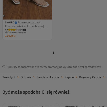
SWORD
Przezroczyste paski |
Przezroczyste klapki na obcasie |
3.3
(
4
)
Klapki damskie
Darmowa wysyłka
176,
08
zł
1
Produkty sponsorowane to oferty promocyjne wyróżnione przez sprzedawców.
Trendyol
Obuwie
Sandały i kapcie
Kapcie
Brązowy Kapcie
Być może spodoba Ci się również