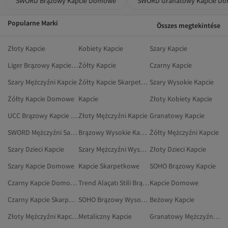
SWORD Brązowy Kapcie Domowe
SWORD Granatowy Kapcie D
Popularne Marki
Összes megtekintése
Złoty Kapcie
Kobiety Kapcie
Szary Kapcie
Liger Brązowy Kapcie Domowe
Żółty Kapcie
Czarny Kapcie
Szary Mężczyźni Kapcie
Żółty Kapcie Skarpetkowe
Szary Wysokie Kapcie
Żółty Kapcie Domowe
Kapcie
Złoty Kobiety Kapcie
UCC Brązowy Kapcie Domowe
Złoty Mężczyźni Kapcie
Granatowy Kapcie
SWORD Mężczyźni Sandały I Kapcie
Brązowy Wysokie Kapcie
Żółty Mężczyźni Kapcie
Szary Dzieci Kapcie
Szary Mężczyźni Wysokie Kapcie
Złoty Dzieci Kapcie
Szary Kapcie Domowe
Kapcie Skarpetkowe
SOHO Brązowy Kapcie
Czarny Kapcie Domowe
Trend Alaçatı Stili Brązowy Kapcie
Kapcie Domowe
Czarny Kapcie Skarpetkowe
SOHO Brązowy Wysokie Kapcie
Beżowy Kapcie
Złoty Mężczyźni Kapcie Domowe
Metaliczny Kapcie
Granatowy Mężczyźni Kapcie