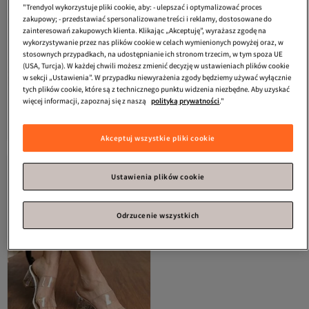
"Trendyol wykorzystuje pliki cookie, aby: - ulepszać i optymalizować proces
zakupowy; - przedstawiać spersonalizowane treści i reklamy, dostosowane do
zainteresowań zakupowych klienta. Klikając „Akceptuję”, wyrażasz zgodę na
wykorzystywanie przez nas plików cookie w celach wymienionych powyżej oraz, w
stosownych przypadkach, na udostępnianie ich stronom trzecim, w tym spoza UE
(USA, Turcja). W każdej chwili możesz zmienić decyzję w ustawieniach plików cookie
w sekcji „Ustawienia”. W przypadku niewyrażenia zgody będziemy używać wyłącznie
tych plików cookie, które są z technicznego punktu widzenia niezbędne. Aby uzyskać
SWORD
Letnie kapcie - Wzór H
SWORD
Letnie kapcie - wzór H,
więcej informacji, zapoznaj się z naszą
polityką prywatności
."
Pasek Damskie letnie kapcie -
gładka skóra syntetyczna, damskie
4.0
(
78
)
4.3
(
23
)
Codzienne kapcie
letnie kapcie - codzienne kapcie
Darmowa wysyłka
Darmowa wysyłka
117,
86,
02
zł
84
zł
Akceptuj wszystkie pliki cookie
Ustawienia plików cookie
Odrzucenie wszystkich