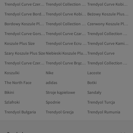
Trendyol Curve Czerwony Koszule Nocne Plus Size
Trendyol Collection Khaki Koszule Plus Size
Trendyol Curve Kobiety Gorset Plus Size
Trendyol Curve Bordowy Koszulki
Trendyol Curve Kobiety Koszulki
Beżowy Koszule Plus Size
Bordowy Koszule Plus Size
Trendyol Collection Granatowy Koszule Plus Size
Czerwony Koszule Plus Size
Trendyol Curve Gorset Plus Size
Trendyol Curve Czarny Koszulki
Trendyol Collection Brązowy Koszule Plus Size
Koszule Plus Size
Trendyol Curve Ecru Kamizelki Plus Size
Trendyol Curve Kamizelki Plus Size
Szary Koszule Plus Size
Niebieski Koszule Plus Size
Trendyol Curve
Trendyol Curve Czerwony Koszulki
Trendyol Curve Brązowy Kamizelki Plus Size
Trendyol Collection Czarny Koszule Plus Size
Koszulki
Nike
Lacoste
The North Face
adidas
Botki
Bikini
Stroje kąpielowe
Sandały
Szlafroki
Spodnie
Trendyol Turcja
Trendyol Bułgaria
Trendyol Grecja
Trendyol Rumunia