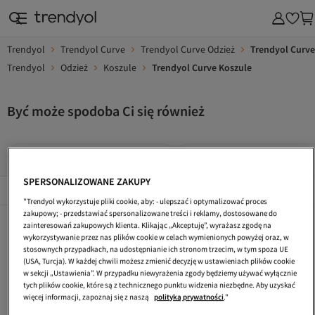
Trendyol
Trendyol Curve
Trendyol Curve Odzież
Trendyol Curve
Trendyol
Odzież
Koszule
Trendyol Curve Koszule
Być może spodoba Ci się również
Trendyol Curve Koszule Plus Size
Trendyol Curve Biały Koszule
SPERSONALIZOWANE ZAKUPY
Popularne Marki
Összes megtekintése
"Trendyol wykorzystuje pliki cookie, aby: - ulepszać i optymalizować proces
zakupowy; - przedstawiać spersonalizowane treści i reklamy, dostosowane do
Trendyol Curve Beżowy Koszule
Trendyol Curve Fioletowy Koszule Plus Size
Kobiety Koszule Plus Size
zainteresowań zakupowych klienta. Klikając „Akceptuję”, wyrażasz zgodę na
wykorzystywanie przez nas plików cookie w celach wymienionych powyżej oraz, w
Trendyol Curve Koszule Nocne Plus Size
Trendyol Curve Brązowy Koszule
Trendyol Curve Beżowy Koszule Plus Size
stosownych przypadkach, na udostępnianie ich stronom trzecim, w tym spoza UE
(USA, Turcja). W każdej chwili możesz zmienić decyzję w ustawieniach plików cookie
Trendyol Curve Czarny Koszule
Trendyol Curve Różowy Koszule
Ecru Koszule Plus Size
w sekcji „Ustawienia”. W przypadku niewyrażenia zgody będziemy używać wyłącznie
tych plików cookie, które są z technicznego punktu widzenia niezbędne. Aby uzyskać
Trendyol Collection Koszule Plus Size
Trendyol Curve Bordowy Koszule
Trendyol Curve Brązowy Koszule Plus Size
więcej informacji, zapoznaj się z naszą
polityką prywatności
."