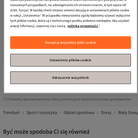
stosownych przypadkach, na udostępnianie ich stronom trzecim, w tym spoza UE
(USA, Turcja). W każdej chwili możesz zmienić decyzję w ustawieniach plików cookie
w sekcji „Ustawienia”. W przypadku niewyrażenia zgody będziemy używać wyłącznie
tych plików cookie, które są z technicznego punktu widzenia niezbędne. Aby uzyskać
więcej informacji, zapoznaj się z naszą
polityką prywatności
."
Under Armour
Damskie spodnie
Akceptuj wszystkie pliki cookie
dresowe UA Unstoppable Hybrid
5.0
(
2
)
1379115-100
Darmowa wysyłka
373,
76
zł
Ustawienia plików cookie
Odrzucenie wszystkich
1
Produkty sponsorowane to oferty promocyjne wyróżnione przez sprzedawców.
Trendyol
Sport i turystyka
Odzież sportowa
Dresy
Biały Dres
Być może spodoba Ci się również