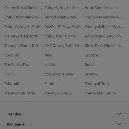
Czarny Dzieci Botki I Kozaki
Żółty Mężczyźni Sneakersy
Hotiç Botki I Kozaki
Żółty Dzieci Marynarki I Kamizelki
Hotiç Kobiety Botki
Fox Shoes Beżowy Botki
Złoty Mężczyźni Botki
DeeZee Beżowy Botki
Trendyol Shoes Mężczyźni Botki
Zielony Dzieci Botki
Żółty Dzieci Dżinsy
Żółty Dzieci Buty Sportowe
Trendyol Shoes Dzieci Obuwie
CMP Czarny Botki I Kozaki
Khaki Dzieci Botki I Kozaki
Koszulki
Nike
Lacoste
The North Face
adidas
Botki
Bikini
Stroje kąpielowe
Sandały
Szlafroki
Spodnie
Trendyol Turcja
Trendyol Bułgaria
Trendyol Grecja
Trendyol Rumunia
Trendyol
Kampanie