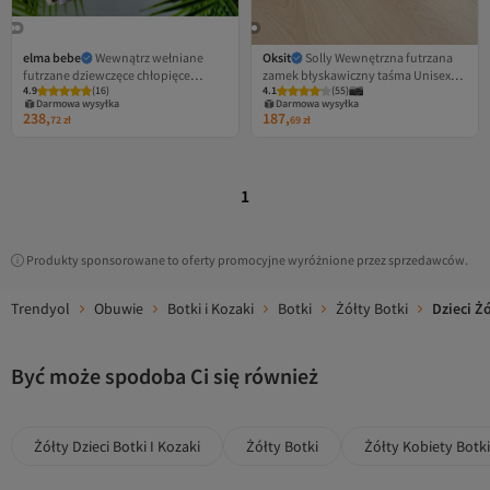
elma bebe
Wewnątrz wełniane
Oksit
Solly Wewnętrzna futrzana
futrzane dziewczęce chłopięce
zamek błyskawiczny taśma Unisex
4.9
(
16
)
4.1
(
55
)
unisex niemowlęce dziecięce
dziecięce buty
Darmowa wysyłka
Darmowa wysyłka
deszczowe zimowe buty na rzepy
238,
187,
72
zł
69
zł
1
Produkty sponsorowane to oferty promocyjne wyróżnione przez sprzedawców.
Trendyol
Obuwie
Botki i Kozaki
Botki
Żółty Botki
Dzieci Żó
Być może spodoba Ci się również
Żółty Dzieci Botki I Kozaki
Żółty Botki
Żółty Kobiety Botki