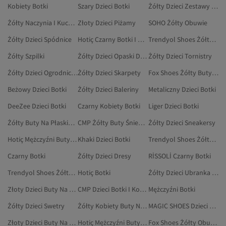
Kobiety Botki
Szary Dzieci Botki
Żółty Dzieci Zestawy Dla Niemowląt
Żółty Naczynia I Kuchnia
Złoty Dzieci Piżamy
SOHO Żółty Obuwie
Żółty Dzieci Spódnice
Hotiç Czarny Botki I Kozaki
Trendyol Shoes Żółty Szpilki
Żółty Szpilki
Żółty Dzieci Opaski Do Włosów
Żółty Dzieci Tornistry
Żółty Dzieci Ogrodniczki
Żółty Dzieci Skarpety
Fox Shoes Żółty Buty Na Co Dzień
Beżowy Dzieci Botki
Żółty Dzieci Baleriny
Metaliczny Dzieci Botki
DeeZee Dzieci Botki
Czarny Kobiety Botki
Liger Dzieci Botki
Żółty Buty Na Płaskim Obcasie
CMP Żółty Buty Śniegowe
Żółty Dzieci Sneakersy
Hotiç Mężczyźni Buty Na Płaskim Obcasie
Khaki Dzieci Botki
Trendyol Shoes Żółty Akcesoria
Czarny Botki
Żółty Dzieci Dresy
RİSSOLİ Czarny Botki
Trendyol Shoes Żółty Torebki Na Ramię
Hotiç Botki
Żółty Dzieci Ubranka Dla Niemowląt
Złoty Dzieci Buty Na Płaskim Obcasie
CMP Dzieci Botki I Kozaki
Mężczyźni Botki
Żółty Dzieci Swetry
Żółty Kobiety Buty Na Co Dzień
MAGIC SHOES Dzieci Botki
Złoty Dzieci Buty Na Co Dzień
Hotiç Mężczyźni Buty Na Co Dzień
Fox Shoes Żółty Obuwie