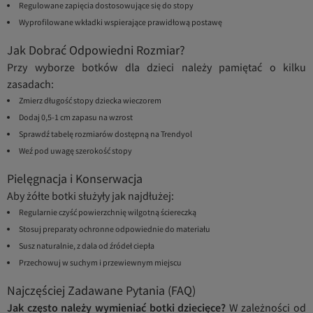
Regulowane zapięcia dostosowujące się do stopy
Wyprofilowane wkładki wspierające prawidłową postawę
Jak Dobrać Odpowiedni Rozmiar?
Przy wyborze botków dla dzieci należy pamiętać o kilku
zasadach:
Zmierz długość stopy dziecka wieczorem
Dodaj 0,5-1 cm zapasu na wzrost
Sprawdź tabelę rozmiarów dostępną na Trendyol
Weź pod uwagę szerokość stopy
Pielęgnacja i Konserwacja
Aby żółte botki służyły jak najdłużej:
Regularnie czyść powierzchnię wilgotną ściereczką
Stosuj preparaty ochronne odpowiednie do materiału
Susz naturalnie, z dala od źródeł ciepła
Przechowuj w suchym i przewiewnym miejscu
Najczęściej Zadawane Pytania (FAQ)
Jak często należy wymieniać botki dziecięce?
W zależności od