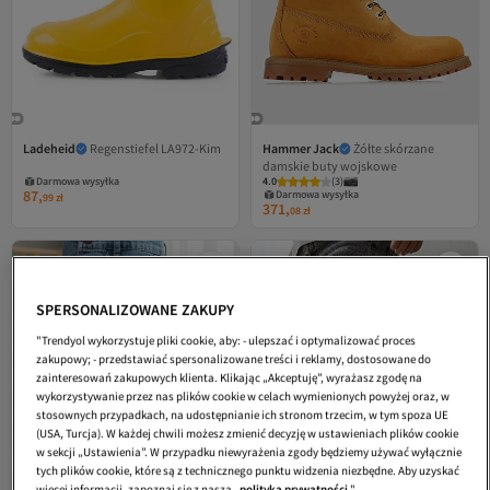
Ladeheid
Regenstiefel LA972-Kim
Hammer Jack
Żółte skórzane
damskie buty wojskowe
Darmowa wysyłka
4.0
(
3
)
87,
Darmowa wysyłka
99
zł
371,
08
zł
SPERSONALIZOWANE ZAKUPY
"Trendyol wykorzystuje pliki cookie, aby: - ulepszać i optymalizować proces
zakupowy; - przedstawiać spersonalizowane treści i reklamy, dostosowane do
zainteresowań zakupowych klienta. Klikając „Akceptuję”, wyrażasz zgodę na
wykorzystywanie przez nas plików cookie w celach wymienionych powyżej oraz, w
stosownych przypadkach, na udostępnianie ich stronom trzecim, w tym spoza UE
(USA, Turcja). W każdej chwili możesz zmienić decyzję w ustawieniach plików cookie
w sekcji „Ustawienia”. W przypadku niewyrażenia zgody będziemy używać wyłącznie
tych plików cookie, które są z technicznego punktu widzenia niezbędne. Aby uzyskać
więcej informacji, zapoznaj się z naszą
polityką prywatności
."