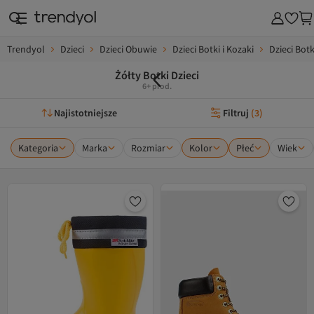
Trendyol
Dzieci
Dzieci Obuwie
Dzieci Botki i Kozaki
Dzieci Botk
Żółty Botki Dzieci
6+ prod.
Najistotniejsze
Filtruj
(
3
)
Kategoria
Marka
Rozmiar
Kolor
Płeć
Wiek