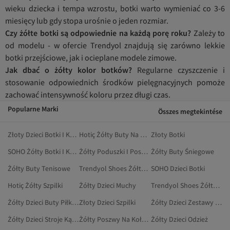
wieku dziecka i tempa wzrostu, botki warto wymieniać co 3-6
miesięcy lub gdy stopa urośnie o jeden rozmiar.
Czy żółte botki są odpowiednie na każdą porę roku?
Zależy to
od modelu - w ofercie Trendyol znajdują się zarówno lekkie
botki przejściowe, jak i ocieplane modele zimowe.
Jak dbać o żółty kolor botków?
Regularne czyszczenie i
stosowanie odpowiednich środków pielęgnacyjnych pomoże
zachować intensywność koloru przez długi czas.
Popularne Marki
Összes megtekintése
Złoty Dzieci Botki I Kozaki
Hotiç Żółty Buty Na Co Dzień
Złoty Botki
SOHO Żółty Botki I Kozaki
Żółty Poduszki I Poszewki Na Poduszki
Żółty Buty Śniegowe
Żółty Buty Tenisowe
Trendyol Shoes Żółty Obuwie
SOHO Dzieci Botki
Hotiç Żółty Szpilki
Żółty Dzieci Muchy
Trendyol Shoes Żółty Buty Na Co Dzień
Żółty Dzieci Buty Piłkarskie
Złoty Dzieci Szpilki
Żółty Dzieci Zestawy Dresowe
Żółty Dzieci Stroje Kąpielowe
Żółty Poszwy Na Kołdrę Dwuosobową
Żółty Dzieci Odzież