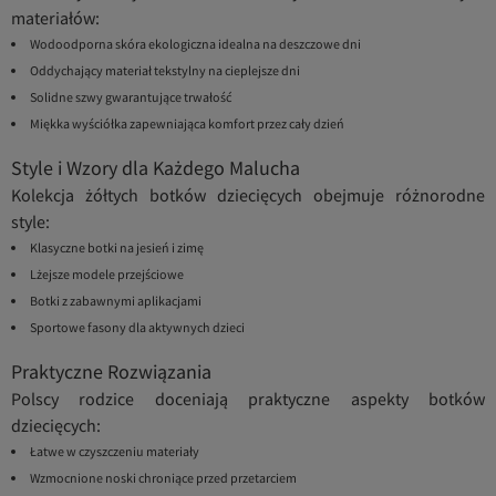
materiałów:
Wodoodporna skóra ekologiczna idealna na deszczowe dni
Oddychający materiał tekstylny na cieplejsze dni
Solidne szwy gwarantujące trwałość
Miękka wyściółka zapewniająca komfort przez cały dzień
Style i Wzory dla Każdego Malucha
Kolekcja żółtych botków dziecięcych obejmuje różnorodne
style:
Klasyczne botki na jesień i zimę
Lżejsze modele przejściowe
Botki z zabawnymi aplikacjami
Sportowe fasony dla aktywnych dzieci
Praktyczne Rozwiązania
Polscy rodzice doceniają praktyczne aspekty botków
dziecięcych:
Łatwe w czyszczeniu materiały
Wzmocnione noski chroniące przed przetarciem