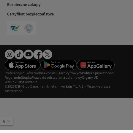
Bezpieczne zakupy
Certyfikat bezpieczeństwa
Preferencje plików cookie
Akt o usługach cyfrowych
Polityka prywatności
Regulamin
Stopka
Prawo do odstąpienia od umowy
Organy UE
Warunki użytkowania
©2026 DSM Grup Danışmanlık İletişim ve Satış Tic. A.Ş. – Wszelkie prawa
zastrzeżone.
6
/
6