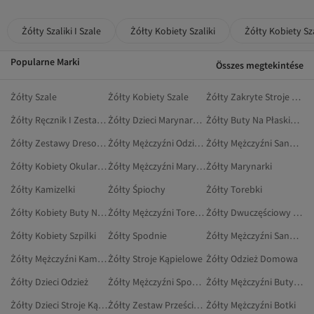
Żółty Szaliki I Szale
Żółty Kobiety Szaliki
Żółty Kobiety Sza
Popularne Marki
Összes megtekintése
Żółty Szale
Żółty Kobiety Szale
Żółty Zakryte Stroje Kąpielowe
Żółty Ręcznik I Zestaw Ręczników
Żółty Dzieci Marynarki I Kamizelki
Żółty Buty Na Płaskim Obcasie
Żółty Zestawy Dresowe
Żółty Mężczyźni Odzież Domowa
Żółty Mężczyźni Sandały
Żółty Kobiety Okulary Przeciwsłoneczne
Żółty Mężczyźni Marynarki
Żółty Marynarki
Żółty Kamizelki
Żółty Śpiochy
Żółty Torebki
Żółty Kobiety Buty Na Co Dzień
Żółty Mężczyźni Torebki Na Ramię
Żółty Dwuczęściowy Zestaw Ciążowy
Żółty Kobiety Szpilki
Żółty Spodnie
Żółty Mężczyźni Sandały I Kapcie
Żółty Mężczyźni Kamizelki
Żółty Stroje Kąpielowe
Żółty Odzież Domowa
Żółty Dzieci Odzież
Żółty Mężczyźni Spodnie Dresowe
Żółty Mężczyźni Buty Na Płaskim Obcasie
Żółty Dzieci Stroje Kąpielowe
Żółty Zestaw Prześcieradeł
Żółty Mężczyźni Botki