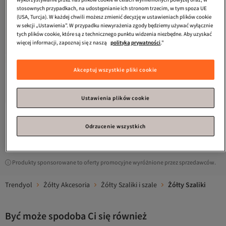
stosownych przypadkach, na udostępnianie ich stronom trzecim, w tym spoza UE
(USA, Turcja). W każdej chwili możesz zmienić decyzję w ustawieniach plików cookie
w sekcji „Ustawienia”. W przypadku niewyrażenia zgody będziemy używać wyłącznie
tych plików cookie, które są z technicznego punktu widzenia niezbędne. Aby uzyskać
więcej informacji, zapoznaj się z naszą
polityką prywatności
."
Axesoire
13484-1 Plisowany szalik
Akceptuj wszystkie pliki cookie
z patchworkowym wzorem
4.6
(
104
)
Darmowa wysyłka
107,
76
zł
Ustawienia plików cookie
Odrzucenie wszystkich
1
Produkty sponsorowane to oferty promocyjne wyróżnione przez sprzedawców.
Trendyol
Żółty Akcesoria
Żółty Szaliki i szale
Żółty Szaliki
Być może spodoba Ci się również