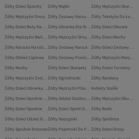
Żółty Dzieci Śpiochy
Żółty Majtki
Żółty Mężczyźni Skarpety
Żółty Mężczyźni Dresy
Żółty Zestawy Narzut Dwuosobowe
Żółty Tekstylia Do Łazienki
Żółty Dzieci Buty Na Co Dzień
Żółty Ubranka Dla Niemowląt
Żółty Dzieci Obuwie
Żółty Mężczyźni Bielizna I Piżamy
Żółty Mężczyźni Stroje Kąpielowe
Żółty Dzieci Muchy
Żółty Narzuta Na Łóżko
Żółty Zestawy Narzut
Żółty Dzieci Zestawy Dresowe
Żółty Odzież Ciążowa
Żółty Zestawy Prześcieradeł Dwuosobowych
Żółty Mężczyźni Marynarki I Kamizelki
Żółty Muchy
Żółty Dzieci Skarpety
Żółty Dzieci Tornistry
Żółty Mężczyźni Zestawy Dwuczęściowe
Żółty Ogrodniczki
Żółty Bandany
Żółty Dzieci Ubranka Dla Niemowląt
Żółty Mężczyźni Piżamy
Kobiety Szaliki
Żółty Dzieci Spodnie Dresowe
Żółty Odzież Outdoorowa
Żółty Mężczyźni Obuwie
Żółty Dzieci Spodnie
Żółty Dzieci Spinki Do Włosów
Żółty Botki
Żółty Dzieci Odzież Domowa
Żółty Naszyjniki
Żółty Spódnice
Żółty Spodnie Dresowe
Żółty Pojemniki Do Przechowywania
Żółty Dzieci Dresy