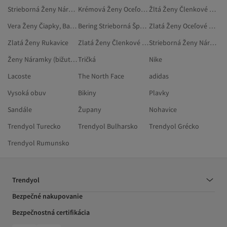
Strieborná Ženy Náramky
Krémová Ženy Oceľové Náramky
Žltá Ženy Členkové Náramky (bižutéria)
Vera Ženy Čiapky, Barety A Rukavice
Bering Strieborná Šperky
Zlatá Ženy Oceľové Náramky
Zlatá Ženy Rukavice
Zlatá Ženy Členkové Náramky (bižutéria)
Strieborná Ženy Náramky (bižutéria)
Ženy Náramky (bižutéria)
Tričká
Nike
Lacoste
The North Face
adidas
Vysoká obuv
Bikiny
Plavky
Sandále
Župany
Nohavice
Trendyol Turecko
Trendyol Bulharsko
Trendyol Grécko
Trendyol Rumunsko
Trendyol
Bezpečné nakupovanie
Bezpečnostná certifikácia