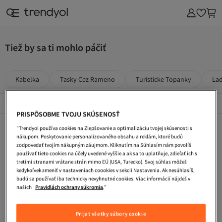
Tiež by sa ti mohlo páčiť
Kabelka
Tasky Cez Rameno
Turisticke Topanky
La
Popularni Značky
Zobraziť všetko
PRISPÔSOBME TVOJU SKÚSENOSŤ
Kabelka
Tasky Cez Rameno
Turisticke Topanky
"Trendyol používa cookies na Zlepšovanie a optimalizáciu tvojej skúsenosti s
nákupom. Poskytovanie personalizovaného obsahu a reklám, ktoré budú
Ladvinka
Zimne Topanky
Cestovna Taska
zodpovedať tvojím nákupným záujmom. Kliknutím na Súhlasím nám povolíš
používať tieto cookies na účely uvedené vyššie a ak sa to uplatňuje, zdieľať ich s
Plazova Taska
Pracovne Topanky
Taska Na Laptop
tretími stranami vrátane strán mimo EÚ (USA, Turecko). Svoj súhlas môžeš
kedykoľvek zmeniť v nastaveniach coookies v sekcii Nastavenia. Ak nesúhlasíš,
Kokteilove Saty
Saty S Flitrami
Dlhe Vecerne Saty
budú sa používať iba technicky nevyhnutné cookies. Viac informácií nájdeš v
našich
Pravidlách ochrany súkromia
."
Letne Saty
Pletene Saty
Maxi Saty
Ženy Náramky Na Členok
Červená Ženy Strieborné Náramky
Krémová Ženy Náramky
Prijať všetky súbory cookie