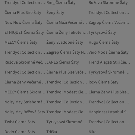
Trendyol Collection Čierna Plus Size Šaty
Rmg Čierna Šaty
Ružová Skromné Šaty
Čierna Plus Size Šaty
Ženy Šaty
Trendyol Collection Béžová Skromné Šaty
New Now Čierna Šaty
Čierna Muži Večerné A Plesové Šaty
Zagrep Čierna Večerné A Plesové Šaty
ETHIQUET Čierna Šaty
Čierna Ženy Tehotenské Šaty
Tyrkysová Šaty
MEECY Čierna Šaty
Ženy Svadobné Šaty
Hugo Čierna Šaty
Trendyol Collection Čierna Plus Size Večerné Šaty
Zagrep Čierna Šaty Na Stužkovú
Vero Moda Čierna Šaty
Ružová Skromné Večerné Šaty
JANES Čierna Šaty
Trend Alaçatı Stili Čierna Skromné Šaty
Trendyol Collection Červená Šaty
Čierna Plus Size Večerné Šaty
Tyrkysová Skromné Šaty
Čierna Ženy Večerné A Plesové Šaty
Trendyol Collection Bordová Skromné Šaty
Roxy Čierna Šaty
MEECY Čierna Skromné Šaty
Trendyol Modest Čierna Šaty
Čierna Ženy Plus Size Šaty
Noisy May Strieborná Šaty
Trendyol Collection Tmavomodrá Skromné Šaty
Trendyol Collection Ružová Šaty
Noisy May Béžová Šaty
Trendyol Modest Čierna Skromné Šaty
Happiness İstanbul Skromné Šaty
Twist Čierna Šaty
Tyrkysová Skromné Večerné Šaty
Trendyol Collection Modrá Skromné Šaty
Dedo Čierna Šaty
Tričká
Nike