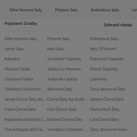
Dlhe Vecerne Saty
Pletene Saty
Kokteilove Saty
Le
Popularni Značky
Zobraziť všetko
Dlhe Vecerne Saty
Pletene Saty
Kokteilove Saty
Letne Saty
Maxi Saty
Saty S Flitrami
Kabelka
Turisticke Topanky
Pracovne Topanky
Plazova Taska
Tasky Cez Rameno
Zimne Topanky
Cestovna Taska
Taska Na Laptop
Ladvinka
Trendyol Collection Skromné Šaty
Skromné Šaty
Ženy Skromné Šaty
Sense Čierna Šaty Na Stužkovú
Čierna Šaty Na Stužkovú
Sateen Čierna Šaty
Faina Čierna Šaty
Fiori Čierna Šaty
Čierna Muži Šaty
Happiness İstanbul Čierna Skromné Šaty
Olalook Čierna Šaty
Lela Čierna Šaty
Trend Alaçatı Stili Čierna Šaty
Trendyol Collection Žltá Skromné Šaty
Ženy Skromné Večerné Šaty