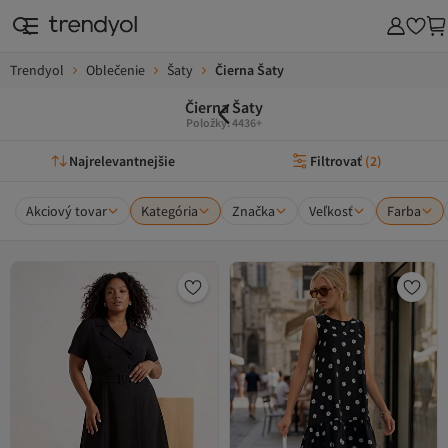
Trendyol
Oblečenie
Šaty
Čierna Šaty
Čierna Šaty
Položky: 4436+
Najrelevantnejšie
Filtrovať
(
2
)
Akciový tovar
Kategória
Značka
Veľkosť
Farba