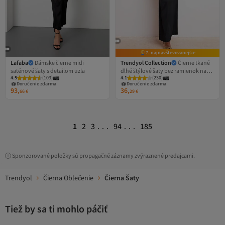
7. najnavštevovanejšie
Lafaba
Dámske čierne midi
Trendyol Collection
Čierne tkané
saténové šaty s detailom uzla
dlhé štýlové šaty bez ramienok na
4.5
(
103
)
4.1
(
230
)
promócie/ples, večerné šaty na
Doručenie zdarma
Doručenie zdarma
promócie TPRAW25EL00195
93,
36,
66
€
29
€
1
2
3
...
94
...
185
Sponzorované položky sú propagačné záznamy zvýraznené predajcami.
Trendyol
Čierna Oblečenie
Čierna Šaty
Tiež by sa ti mohlo páčiť