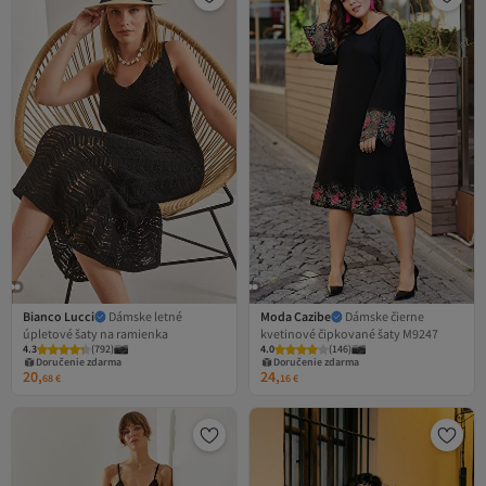
Bianco Lucci
Dámske letné
Moda Cazibe
Dámske čierne
úpletové šaty na ramienka
kvetinové čipkované šaty M9247
4.3
(
792
)
4.0
(
146
)
Doručenie zdarma
Doručenie zdarma
20,
24,
68
€
16
€