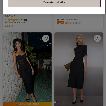
Zamietnuť všetky
LACASE
KREPOVÉ ŠATY ČIERNA S
GAP
MAXI ŠATY S ČIPKOU
BROŠŇOU
4.0
(
21
)
Doručenie zdarma
104,
Doručenie zdarma
-12%
02
€
117,99
23,
84
€
10. najobľúbenejšie