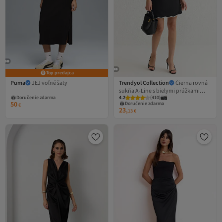
Top predajca
Puma
JEJ voľné šaty
Trendyol Collection
Čierna rovná
sukňa A-Line s bielymi prúžkami
Doručenie zdarma
4.2
(
410
)
detailné mini tkané šaty
50
Doručenie zdarma
€
TWOSS25EL00270
23,
13
€