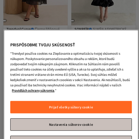
Trendyol Curve
Čierne šifónové
SONREİR
SUKŇA ASYMETRICKÝ
tkané šaty veľkej veľkosti
VOLÁN S SPÁKOU Detail ŠATY MIDI
4.4
(
54
)
4.7
(
17
)
TBBSS26AH00169
DĹŽKY
Doručenie zdarma
Doručenie zdarma
PRISPÔSOBME TVOJU SKÚSENOSŤ
33,
43,
96
€
94
€
"Trendyol používa cookies na Zlepšovanie a optimalizáciu tvojej skúsenosti s
nákupom. Poskytovanie personalizovaného obsahu a reklám, ktoré budú
zodpovedať tvojím nákupným záujmom. Kliknutím na Súhlasím nám povolíš
používať tieto cookies na účely uvedené vyššie a ak sa to uplatňuje, zdieľať ich s
tretími stranami vrátane strán mimo EÚ (USA, Turecko). Svoj súhlas môžeš
kedykoľvek zmeniť v nastaveniach coookies v sekcii Nastavenia. Ak nesúhlasíš, budú
sa používať iba technicky nevyhnutné cookies. Viac informácií nájdeš v našich
Pravidlách ochrany súkromia
."
Prijať všetky súbory cookie
Nastavenia súborov cookie