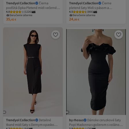
Trendyol Collection
Čierna
Trendyol Collection
Čierne
podšitá čipka Pletené midi večerné
pletené šaty Midi s pásom a
4.0
(
1226
)
4.5
(
866
)
šaty Večerné šaty na promócie
trojštvrťovým rukávom
Doručenie zdarma
Doručenie zdarma
TPRAW25EL00120
TWOAW26EL00145
35,
24,
42
€
86
€
Trendyol Collection
Detailné
by rhosus
Dámske ceruzkové šaty
tkané midi šaty s čiernym opaskom
Popi Madonna s golierom s volánom
4.3
(
64
)
3.8
(
26
)