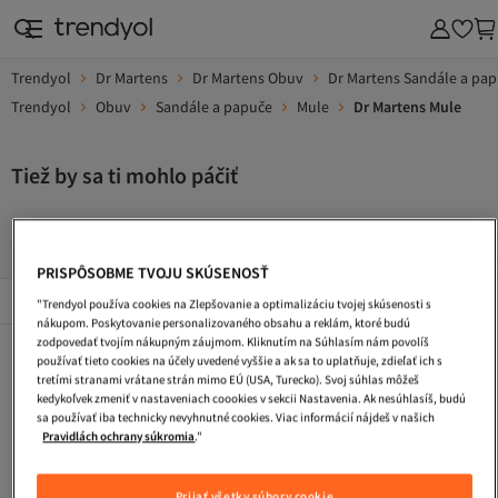
Trendyol
Dr Martens
Dr Martens Obuv
Dr Martens Sandále a pa
Trendyol
Obuv
Sandále a papuče
Mule
Dr Martens Mule
Tiež by sa ti mohlo páčiť
Zimne Topanky
Pracovne Topanky
Turisticke Topanky
PRISPÔSOBME TVOJU SKÚSENOSŤ
Popularni Značky
Zobraziť všetko
"Trendyol používa cookies na Zlepšovanie a optimalizáciu tvojej skúsenosti s
nákupom. Poskytovanie personalizovaného obsahu a reklám, ktoré budú
zodpovedať tvojím nákupným záujmom. Kliknutím na Súhlasím nám povolíš
Zimne Topanky
Pracovne Topanky
Turisticke Topanky
používať tieto cookies na účely uvedené vyššie a ak sa to uplatňuje, zdieľať ich s
tretími stranami vrátane strán mimo EÚ (USA, Turecko). Svoj súhlas môžeš
Kabelka
Cestovna Taska
Tasky Cez Rameno
kedykoľvek zmeniť v nastaveniach coookies v sekcii Nastavenia. Ak nesúhlasíš, budú
sa používať iba technicky nevyhnutné cookies. Viac informácií nájdeš v našich
Taska Na Laptop
Letne Saty
Plazova Taska
Pravidlách ochrany súkromia
."
Dlhe Vecerne Saty
Kokteilove Saty
Pletene Saty
Prijať všetky súbory cookie