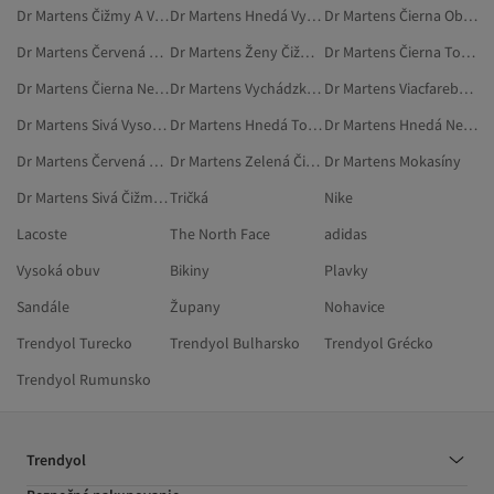
Dr Martens Čižmy A Vysoké Čižmy
Dr Martens Hnedá Vysoká Obuv
Dr Martens Čierna Obuv
Dr Martens Červená Neformálna Obuv
Dr Martens Ženy Čižmy A Vysoké Čižmy
Dr Martens Čierna Topánky S Plochou Podrážkou
Dr Martens Čierna Neformálna Obuv
Dr Martens Vychádzková Obuv
Dr Martens Viacfarebná Čižmy A Vysoké Čižmy
Dr Martens Sivá Vysoká Obuv
Dr Martens Hnedá Topánky S Plochou Podrážkou
Dr Martens Hnedá Neformálna Obuv
Dr Martens Červená Vysoká Obuv
Dr Martens Zelená Čižmy A Vysoké Čižmy
Dr Martens Mokasíny
Dr Martens Sivá Čižmy A Vysoké Čižmy
Tričká
Nike
Lacoste
The North Face
adidas
Vysoká obuv
Bikiny
Plavky
Sandále
Župany
Nohavice
Trendyol Turecko
Trendyol Bulharsko
Trendyol Grécko
Trendyol Rumunsko
Trendyol