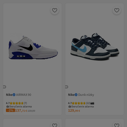
Nike
AIRMAX 90
Nike
Dunk nízky
4.7
(
7
)
4.7
(
22
)
Doručenie zdarma
Doručenie zdarma
137,
129,
-2%
71
€
139,99
99
€