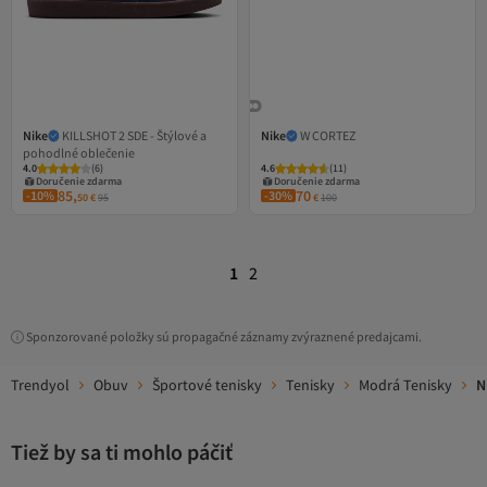
Nike
KILLSHOT 2 SDE - Štýlové a
Nike
W CORTEZ
pohodlné oblečenie
4.0
(
6
)
4.6
(
11
)
Doručenie zdarma
Doručenie zdarma
85,
70
-10%
-30%
50
€
95
€
100
1
2
Sponzorované položky sú propagačné záznamy zvýraznené predajcami.
Trendyol
Obuv
Športové tenisky
Tenisky
Modrá Tenisky
N
Tiež by sa ti mohlo páčiť