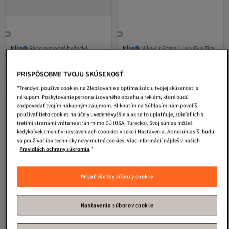
Nike
Pánske modré bežecké
Nike
Nike Air Force 1 Low Evo Tím
topánky Air Zoom Pegasus 41
Royal - Zapatillas
4.0
(
12
)
4.6
(
29
)
Fd2722-014
Doručenie zdarma
Doručenie zdarma
PRISPÔSOBME TVOJU SKÚSENOSŤ
167,
140
21
€
€
"Trendyol používa cookies na Zlepšovanie a optimalizáciu tvojej skúsenosti s
nákupom. Poskytovanie personalizovaného obsahu a reklám, ktoré budú
zodpovedať tvojím nákupným záujmom. Kliknutím na Súhlasím nám povolíš
používať tieto cookies na účely uvedené vyššie a ak sa to uplatňuje, zdieľať ich s
tretími stranami vrátane strán mimo EÚ (USA, Turecko). Svoj súhlas môžeš
kedykoľvek zmeniť v nastaveniach coookies v sekcii Nastavenia. Ak nesúhlasíš, budú
sa používať iba technicky nevyhnutné cookies. Viac informácií nájdeš v našich
Pravidlách ochrany súkromia
."
Prijať všetky súbory cookie
Nastavenia súborov cookie