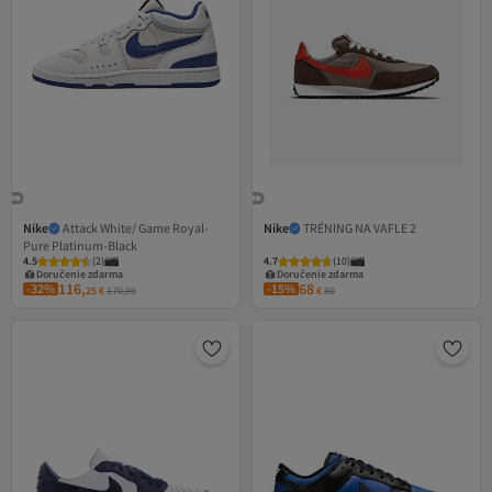
Nike
Attack White/ Game Royal-
Nike
TRÉNING NA VAFLE 2
Pure Platinum-Black
4.5
(
2
)
4.7
(
10
)
Doručenie zdarma
Doručenie zdarma
116,
68
-32%
-15%
25
€
170,99
€
80