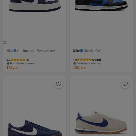
Nike
Air Jordan 1 Elevate Low
Nike
DUNK LOW
5.0
(
3
)
4.9
(
10
)
Doručenie zdarma
Doručenie zdarma
161,
130,
42
€
24
€