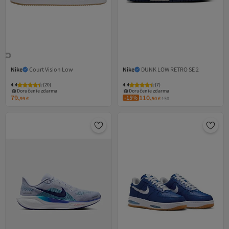
Nike
Court Vision Low
Nike
DUNK LOW RETRO SE 2
4.4
(
20
)
4.4
(
7
)
Doručenie zdarma
Doručenie zdarma
79,
110,
-15%
99
€
50
€
130