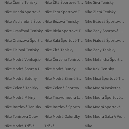
Nike Čierna Tenisky
Nike Žltá Športové Tenisky
Nike Sivá Tenisky
Nike Hnedá Športové Tenisky
Nike Ecru Športové Tenisky
Nike Zlatá Tenisky
Nike Viacfarebná Športové Tenisky
Nike Béžová Tenisky
Nike Béžová Športové Tenisky
Nike Oranžová Tenisky
Nike Biela Športové Tenisky
Nike Ženy Športové Tenisky
Nike Oranžová Športové Tenisky
Nike Kaki Športové Tenisky
Nike Fialová Športové Tenisky
Nike Fialová Tenisky
Nike Žltá Tenisky
Nike Ženy Tenisky
Nike Modrá Vonkajšie
Nike Červená Tenisová Obuv
Nike Metalická Športové Tenisky
Nike Modrá Šport A Príroda
Nike Modrá Bundy
Nike Kaki Tenisky
Nike Modrá Batohy
Nike Modrá Zimné Bundy
Nike Muži Športové Tenisky
Nike Zelená Tenisky
Nike Zelená Športové Tenisky
Nike Modrá Basketbalová Obuv
Nike Modrá Mikiny
Nike Tmavomodrá Legíny
Nike Modrá Športové Mikiny
Nike Bordová Tenisky
Nike Bordová Športové Tenisky
Nike Modrá Športové Bundy
Nike Tenisová Obuv
Nike Modrá Oxfordky
Nike Modrá Saká A Vesty
Nike Modrá Tričká
Tričká
Nike