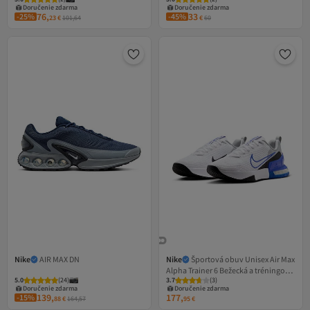
Doručenie zdarma
Doručenie zdarma
76,
33
-25%
-45%
23
€
101,64
€
60
Nike
AIR MAX DN
Nike
Športová obuv Unisex Air Max
Alpha Trainer 6 Bežecká a tréningová
5.0
(
24
)
3.7
(
3
)
obuv 1 veľkosť Slim Fit
Doručenie zdarma
Doručenie zdarma
139,
177,
-15%
88
€
164,57
95
€