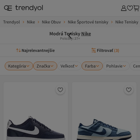
Trendyol
Nike
Nike Obuv
Nike Športové tenisky
Nike Tenisky
Modrá Tenisky
Nike
Položky: 27+
Najrelevantnejšie
Filtrovať
(
3
)
Kategória
Značka
Veľkosť
Farba
Pohlavie
Ce