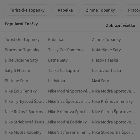
Turisticke Topanky
Kabelka
Zimne Topanky
Praco
Popularni Značky
Zobraziť všetko
Turisticke Topanky
Kabelka
Zimne Topanky
Pracovne Topanky
Tasky Cez Rameno
Kokteilove Saty
Dlhe Vecerne Saty
Letne Saty
Plazova Taska
Saty S Flitrami
Taska Na Laptop
Cestovna Taska
Pletene Saty
Ladvinka
Maxi Saty
Nike Ecru Tenisky
Nike Modrá Športové Disciplíny
Nike Modrá Športové Oblečenie
Nike Tyrkysová Športové Tenisky
Nike Sivá Športové Tenisky
Nike Krémová Tenisky
Nike Ružová Športové Tenisky
Nike Krémová Športové Tenisky
Nike Čierna Športové Tenisky
Nike Strieborná Tenisky
Nike Modrá Ľadvinky
Nike Modrá Športové Vybavenie
Nike Modrá Kabelky
Nike Viacfarebná Tenisky
Nike Strieborná Športové Tenisky