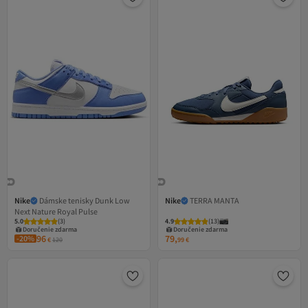
Nike
Dámske tenisky Dunk Low
Nike
TERRA MANTA
Next Nature Royal Pulse
5.0
(
3
)
4.9
(
13
)
Doručenie zdarma
Doručenie zdarma
96
79,
-20%
€
120
99
€