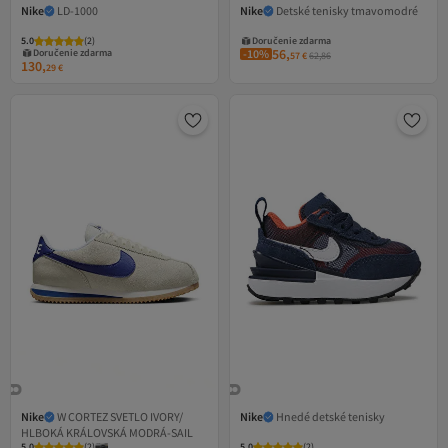
Nike
LD-1000
Nike
Detské tenisky tmavomodré
5.0
(
2
)
Doručenie zdarma
56,
Doručenie zdarma
-10%
57
€
62,86
130,
29
€
Nike
W CORTEZ SVETLO IVORY/
Nike
Hnedé detské tenisky
HLBOKÁ KRÁLOVSKÁ MODRÁ-SAIL
5.0
(
2
)
5.0
(
2
)