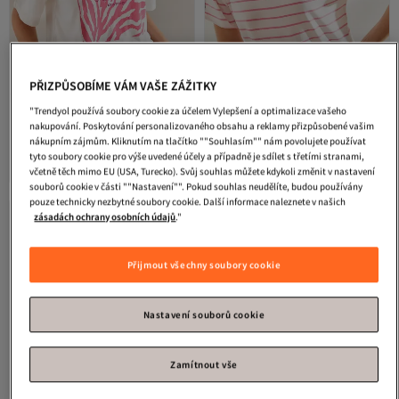
PŘIZPŮSOBÍME VÁM VAŠE ZÁŽITKY
"Trendyol používá soubory cookie za účelem Vylepšení a optimalizace vašeho
Bianco Lucci
Dámské vzorované
Bianco Lucci
Dámské pruhované
nakupování. Poskytování personalizovaného obsahu a reklamy přizpůsobené vašim
tričko z česané bavlny 40861013
tričko s kulatým výstřihem 60241002
Nejnižší cena za 30 dní
Nejnižší cena za 30 dní
nákupním zájmům. Kliknutím na tlačítko ""Souhlasím"" nám povolujete používat
4.2
Doprava zdarma nad 500 Kč
(
191
)
4.2
Doprava zdarma nad 500 Kč
(
29
)
tyto soubory cookie pro výše uvedené účely a případně je sdílet s třetími stranami,
Nejnižší cena za 30 dní
Nejnižší cena za 30 dní
329
235
včetně těch mimo EU (USA, Turecko). Svůj souhlas můžete kdykoli změnit v nastavení
Kč
Kč
souborů cookie v části ""Nastavení"". Pokud souhlas neudělíte, budou používány
pouze technicky nezbytné soubory cookie. Další informace naleznete v našich
zásadách ochrany osobních údajů
."
Přijmout všechny soubory cookie
Nastavení souborů cookie
Zamítnout vše