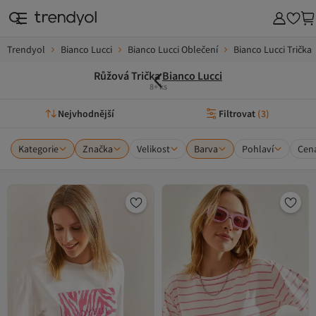
Trendyol
Bianco Lucci
Bianco Lucci Oblečení
Bianco Lucci Trička
Růžová Trička
Bianco Lucci
8+ ks
Nejvhodnější
Filtrovat
(
3
)
Kategorie
Značka
Velikost
Barva
Pohlaví
Cen