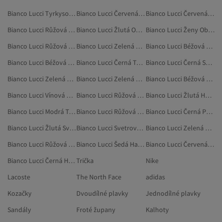
Bianco Lucci Tyrkysová Svetry
Bianco Lucci Červená Halenky
Bianco Lucci Červená Svetry
Bianco Lucci Růžová Šaty
Bianco Lucci Žlutá Oblečení
Bianco Lucci Ženy Oblečení
Bianco Lucci Růžová Svetrové Vesty
Bianco Lucci Zelená Svetry
Bianco Lucci Béžová Košile
Bianco Lucci Béžová Svetry
Bianco Lucci Černá Tuniky
Bianco Lucci Černá Svetry
Bianco Lucci Zelená Halenky
Bianco Lucci Zelená Kraťasy
Bianco Lucci Béžová Legíny
Bianco Lucci Vínová Tílka
Bianco Lucci Růžová Pyžama
Bianco Lucci Žlutá Halenky
Bianco Lucci Modrá Trička
Bianco Lucci Růžová Blejzry A Vesty
Bianco Lucci Černá Ponča
Bianco Lucci Žlutá Svetry
Bianco Lucci Svetrové Vesty
Bianco Lucci Zelená Kombinézy
Bianco Lucci Růžová Sukně
Bianco Lucci Šedá Halenky
Bianco Lucci Červená Tílka
Bianco Lucci Černá Halenky
Trička
Nike
Lacoste
The North Face
adidas
Kozačky
Dvoudílné plavky
Jednodílné plavky
Sandály
Froté župany
Kalhoty