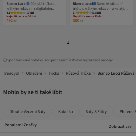
Bianco Lucci
Dámské tričko s
Bianco Lucci
Dámské základní
krátkým rukávem s digitálním
tričko s krátkým rukávem a kulatým
Nejnižší cena za 30 dní
Nejnižší cena za 30 dní
4.1
Doprava zdarma nad 500 Kč
(
19
)
3.7
Doprava zdarma nad 500 Kč
(
13
)
potiskem srdce 60251384
výstřihem 60251202
Nejnižší cena za 30 dní
Nejnižší cena za 30 dní
492
300
Kč
Kč
1
Sponzorované položky jsou propagační nabídky zvýrazněné prodejci.
Trendyol
Oblečení
Trička
Růžová Trička
Bianco Lucci Růžová 
Mohlo by se ti také líbit
Dlouhe Vecerni Saty
Kabelka
Saty S Flitry
Pletene 
Popularni Značky
Zobrazit vše