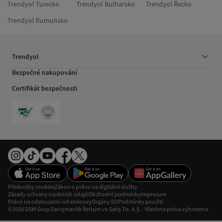
Trendyol Turecko
Trendyol Bulharsko
Trendyol Řecko
Trendyol Rumunsko
Trendyol
Bezpečné nakupování
Certifikát bezpečnosti
Předvolby cookies
Zákon o právu na digitální služby
Zásady ochrany osobních údajů
Obchodní podmínky
Impresum
Právo na odstoupení od smlouvy
Orgány EU
Podmínky použití
©2026 DSM Grup Danışmanlık İletişim ve Satış Tic. A.Ş. - Všechna práva vyhrazena.