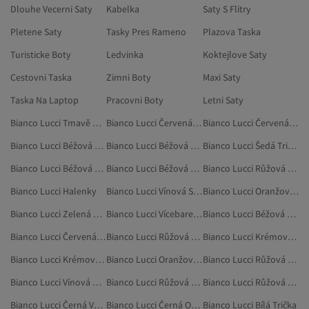
Dlouhe Vecerni Saty
Kabelka
Saty S Flitry
Pletene Saty
Tasky Pres Rameno
Plazova Taska
Turisticke Boty
Ledvinka
Koktejlove Saty
Cestovni Taska
Zimni Boty
Maxi Saty
Taska Na Laptop
Pracovni Boty
Letni Saty
Bianco Lucci Tmavě Modrá Trička
Bianco Lucci Červená Oblečení
Bianco Lucci Červená Ponča
Bianco Lucci Béžová Ponča
Bianco Lucci Béžová Doplňky
Bianco Lucci Šedá Trička
Bianco Lucci Béžová Halenky
Bianco Lucci Béžová Kraťasy
Bianco Lucci Růžová Košile
Bianco Lucci Halenky
Bianco Lucci Vínová Svetry
Bianco Lucci Oranžová Oblečení
Bianco Lucci Zelená Oblečení
Bianco Lucci Vícebarevné Oblečení
Bianco Lucci Béžová Kombinézy
Bianco Lucci Červená Domácí Oblečení
Bianco Lucci Růžová Bundy
Bianco Lucci Krémová Oblečení
Bianco Lucci Krémová Ponča
Bianco Lucci Oranžová Halenky
Bianco Lucci Růžová Tílka A Body
Bianco Lucci Vínová Halenky
Bianco Lucci Růžová Dvoudílné Sady
Bianco Lucci Růžová Mikiny
Bianco Lucci Černá Vesty
Bianco Lucci Černá Oblečení
Bianco Lucci Bílá Trička