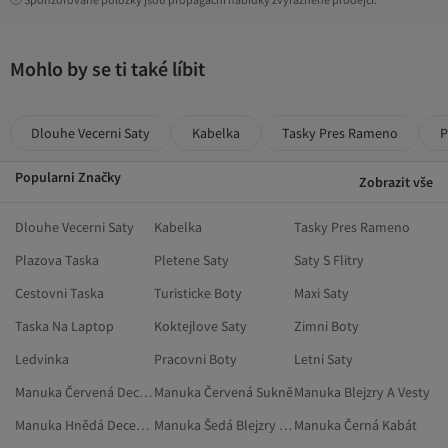
Mohlo by se ti také líbit
Dlouhe Vecerni Saty
Kabelka
Tasky Pres Rameno
P
Popularni Značky
Zobrazit vše
Dlouhe Vecerni Saty
Kabelka
Tasky Pres Rameno
Plazova Taska
Pletene Saty
Saty S Flitry
Cestovni Taska
Turisticke Boty
Maxi Saty
Taska Na Laptop
Koktejlove Saty
Zimni Boty
Ledvinka
Pracovni Boty
Letni Saty
Manuka Červená Decentní Oděvy
Manuka Červená Sukně
Manuka Blejzry A Vesty
Manuka Hnědá Decentní Vesty
Manuka Šedá Blejzry A Vesty
Manuka Černá Kabát