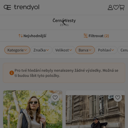
Černá Vesty
19+ ks
Nejvhodnější
Filtrovat
(
2
)
Kategorie
Značka
Velikost
Barva
Pohlaví
Cen
Pro tvé hledání nebyly nenalezeny žádné výsledky. Možná se
ti budou líbit tyto položky.