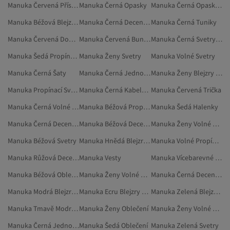
Manuka Červená Příslušenství Ke Košíku
Manuka Černá Opasky
Manuka Černá Opasky A Šle
Manuka Béžová Blejzry A Vesty
Manuka Černá Decentní Tuniky
Manuka Černá Tuniky
Manuka Červená Doplňky
Manuka Červená Bundy
Manuka Černá Svetry A Propínací Svetry
Manuka Šedá Propínací Svetry
Manuka Ženy Svetry
Manuka Volné Svetry
Manuka Černá Šaty
Manuka Černá Jednoduché Šaty
Manuka Ženy Blejzry A Vesty
Manuka Propínací Svetry
Manuka Černá Kabelky Přes Rameno
Manuka Červená Trička
Manuka Černá Volné Topy
Manuka Béžová Propínací Svetry
Manuka Šedá Halenky
Manuka Černá Decentní Kabáty
Manuka Béžová Decentní Oděvy
Manuka Ženy Volné Svetry
Manuka Béžová Svetry
Manuka Hnědá Blejzry A Vesty
Manuka Volné Propínací Svetry
Manuka Růžová Decentní Oděvy
Manuka Vesty
Manuka Vícebarevné Decentní Oděvy
Manuka Béžová Oblečení
Manuka Ženy Volné Propínací Svetry
Manuka Černá Decentní Blůzy
Manuka Modrá Blejzry A Vesty
Manuka Ecru Blejzry A Vesty
Manuka Zelená Blejzry A Vesty
Manuka Tmavě Modrá Propínací Svetry
Manuka Ženy Oblečení
Manuka Ženy Volné Blejzry
Manuka Černá Jednoduché Večerní Šaty
Manuka Šedá Oblečení
Manuka Zelená Svetry