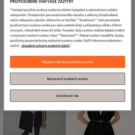
PŘIZPŮSOBÍME VÁM VAŠE ZÁŽITKY
"Trendyol používá soubory cookie za účelem Vylepšení a optimalizace vašeho
nakupování. Poskytování personalizovaného obsahu a reklamy přizpůsobené
vašim nákupním zájmům. Kliknutím na tlačítko ""Souhlasím"" nám povolujete
používat tyto soubory cookie pro výše uvedené účely a případně je sdílet s třetími
stranami, včetně těch mimo EU (USA, Turecko). Svůj souhlas můžete kdykoli změnit
v nastavení souborů cookie v části ""Nastavení"". Pokud souhlas neudělíte, budou
7. nejčastěji hodnocené
používány pouze technicky nezbytné soubory cookie. Další informace naleznete v
Olcay
Chlupatá nafukovací vesta s
Laluvia
Černá vesta s třešňově
našich
zásadách ochrany osobních údajů
."
odnímatelnou kapucí černá 8192
zlatými knoflíky
Nejnižší cena za 30 dní
Nejnižší cena za 30 dní
4.7
Doprava zdarma
(
341
)
5.0
Doprava zdarma
(
2
)
Nejnižší cena za 30 dní
Nejnižší cena za 30 dní
700
909
Kč
Kč
Přijmout všechny soubory cookie
Nastavení souborů cookie
Zamítnout vše