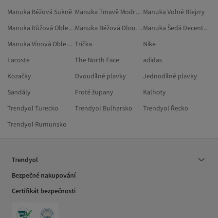
Manuka Béžová Sukně
Manuka Tmavě Modrá Svetry
Manuka Volné Blejzry
Manuka Růžová Oblečení
Manuka Béžová Dlouhé Sukně
Manuka Šedá Decentní Oděvy
Manuka Vínová Oblečení
Trička
Nike
Lacoste
The North Face
adidas
Kozačky
Dvoudílné plavky
Jednodílné plavky
Sandály
Froté župany
Kalhoty
Trendyol Turecko
Trendyol Bulharsko
Trendyol Řecko
Trendyol Rumunsko
Trendyol
Bezpečné nakupování
Certifikát bezpečnosti