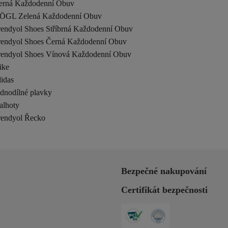
erná Každodenní Obuv
ÖGL Zelená Každodenní Obuv
rendyol Shoes Stříbrná Každodenní Obuv
rendyol Shoes Černá Každodenní Obuv
rendyol Shoes Vínová Každodenní Obuv
ike
idas
ednodílné plavky
alhoty
rendyol Řecko
Bezpečné nakupování
Certifikát bezpečnosti