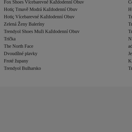
Fox Shoes Vícebarevné Každodenní Obuv
Č
Hotiç Tmavě Modrá Každodenní Obuv
H
Hotiç Vícebarevné Každodenní Obuv
T
Zelená Ženy Baleríny
T
Trendyol Shoes Muži Každodenní Obuv
T
Trička
N
The North Face
ad
Dvoudílné plavky
J
Froté župany
K
Trendyol Bulharsko
T