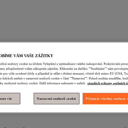
he Vecerni Saty
Kabelka
Pletene Saty
Tasky Pres Rameno
OBÍME VÁM VAŠE ZÁŽITKY
odenní Obuv
Zelená Obuv
Zelená Večerní Obuv
Zelená Vy
užívá soubory cookie za účelem Vylepšení a optimalizace vašeho nakupování. Poskytování pers
lamy přizpůsobené vašim nákupním zájmům. Kliknutím na tlačítko ""Souhlasím"" nám povolujete
 Běžecká Obuv
Zelená Ženy Večerní Obuv
Zelená Ženy Boty A 
e pro výše uvedené účely a případně je sdílet s třetími stranami, včetně těch mimo EU (USA, Tu
e kdykoli změnit v nastavení souborů cookie v části ""Nastavení"". Pokud souhlas neudělíte, b
á Obuv
Zelená Ženy Běžecká Obuv
Zelená Muži Boty A Kozačky
ky nezbytné soubory cookie. Další informace naleznete v našich
zásadách ochrany osobních ú
nout vše
Nastavení souborů cookie
Přijmout všechny soubory 