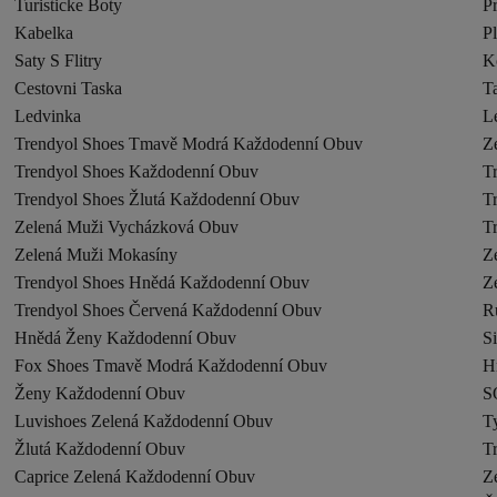
Turisticke Boty
P
Kabelka
Pl
Saty S Flitry
K
Cestovni Taska
T
Ledvinka
Le
Trendyol Shoes Tmavě Modrá Každodenní Obuv
Z
Trendyol Shoes Každodenní Obuv
T
Trendyol Shoes Žlutá Každodenní Obuv
T
Zelená Muži Vycházková Obuv
T
Zelená Muži Mokasíny
Z
Trendyol Shoes Hnědá Každodenní Obuv
Z
Trendyol Shoes Červená Každodenní Obuv
R
Hnědá Ženy Každodenní Obuv
S
Fox Shoes Tmavě Modrá Každodenní Obuv
H
Ženy Každodenní Obuv
S
Luvishoes Zelená Každodenní Obuv
T
Žlutá Každodenní Obuv
T
Caprice Zelená Každodenní Obuv
Z