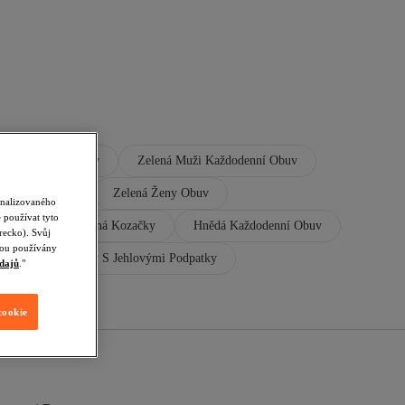
Saty S Flitry
Zelená Muži Každodenní Obuv
cházková Obuv
Zelená Ženy Obuv
onalizovaného
 používat tyto
Kozačky
Zelená Kozačky
Hnědá Každodenní Obuv
recko). Svůj
udou používány
Zelená Boty S Jehlovými Podpatky
dajů
."
cookie