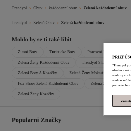
Trendyol
Obuv
každodenní obuv
Zelená každodenní obuv
Trendyol
Zelená Obuv
Zelená každodenní obuv
Mohlo by se ti také líbit
Zimni Boty
Turisticke Boty
Pracovni Boty
Dlou
PŘIZPŮS
Zelená Ženy Každodenní Obuv
Trendyol Shoes Zelená Každ
"Trendyol po
obsahu a rek
Zelená Boty A Kozačky
Zelená Ženy Mokasíny
Zelená
soubory cooki
souhlas můžet
Fox Shoes Zelená Každodenní Obuv
Zelená Ženy Vycházkov
pouze technic
Zelená Ženy Kozačky
Zamít
Popularni Značky