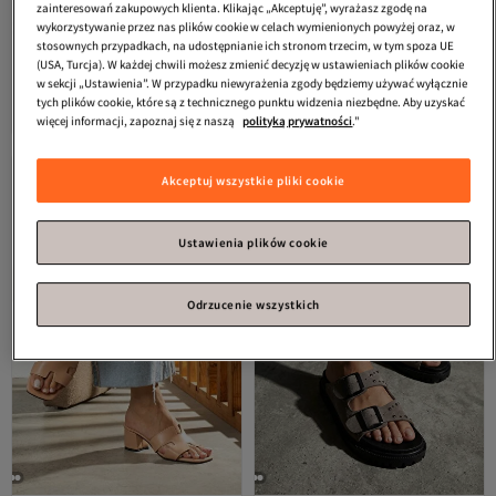
zainteresowań zakupowych klienta. Klikając „Akceptuję”, wyrażasz zgodę na
wykorzystywanie przez nas plików cookie w celach wymienionych powyżej oraz, w
stosownych przypadkach, na udostępnianie ich stronom trzecim, w tym spoza UE
Riccon
Kapcie damskie Vesper Lia
Capone Outfitters
Karol Kapcie
(USA, Turcja). W każdej chwili możesz zmienić decyzję w ustawieniach plików cookie
0012914 Beżowe
Damskie LNP
w sekcji „Ustawienia”. W przypadku niewyrażenia zgody będziemy używać wyłącznie
4.1
(
32
)
4.5
(
234
)
tych plików cookie, które są z technicznego punktu widzenia niezbędne. Aby uzyskać
Darmowa wysyłka
Darmowa wysyłka
220,
230,
więcej informacji, zapoznaj się z naszą
polityką prywatności
."
40
zł
93
zł
Akceptuj wszystkie pliki cookie
Ustawienia plików cookie
Odrzucenie wszystkich