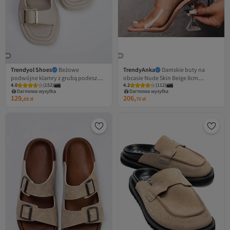
Trendyol Shoes
Beżowe
TrendyAnka
Damskie buty na
podwójne klamry z grubą podeszwą
obcasie Nude Skin Beige 8cm
4.0
(
152
)
4.2
(
112
)
damskie kapcie TAKSS25TE00044
Transparent na kwadratowym nosku
Darmowa wysyłka
Darmowa wysyłka
i tępym obcasie
129,
206,
68
zł
70
zł