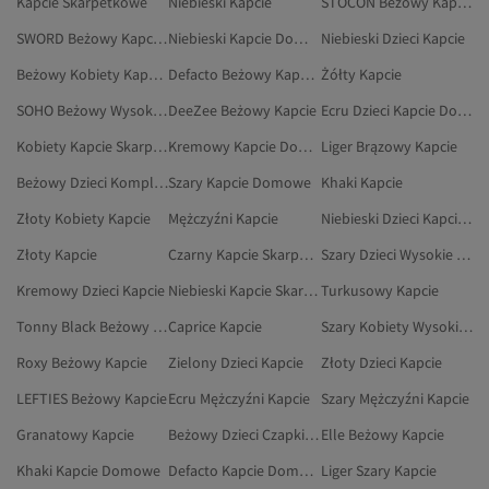
Kapcie Skarpetkowe
Niebieski Kapcie
STOCON Beżowy Kapcie
SWORD Beżowy Kapcie Domowe
Niebieski Kapcie Domowe
Niebieski Dzieci Kapcie
Beżowy Kobiety Kapcie Skarpetkowe
Defacto Beżowy Kapcie Domowe
Żółty Kapcie
SOHO Beżowy Wysokie Kapcie
DeeZee Beżowy Kapcie
Ecru Dzieci Kapcie Domowe
Kobiety Kapcie Skarpetkowe
Kremowy Kapcie Domowe
Liger Brązowy Kapcie
Beżowy Dzieci Komplet: Szalik, Czapka I Rękawiczki
Szary Kapcie Domowe
Khaki Kapcie
Złoty Kobiety Kapcie
Mężczyźni Kapcie
Niebieski Dzieci Kapcie Domowe
Złoty Kapcie
Czarny Kapcie Skarpetkowe
Szary Dzieci Wysokie Kapcie
Kremowy Dzieci Kapcie
Niebieski Kapcie Skarpetkowe
Turkusowy Kapcie
Tonny Black Beżowy Kapcie
Caprice Kapcie
Szary Kobiety Wysokie Kapcie
Roxy Beżowy Kapcie
Zielony Dzieci Kapcie
Złoty Dzieci Kapcie
LEFTIES Beżowy Kapcie
Ecru Mężczyźni Kapcie
Szary Mężczyźni Kapcie
Granatowy Kapcie
Beżowy Dzieci Czapki, Berety I Rękawiczki
Elle Beżowy Kapcie
Khaki Kapcie Domowe
Defacto Kapcie Domowe
Liger Szary Kapcie