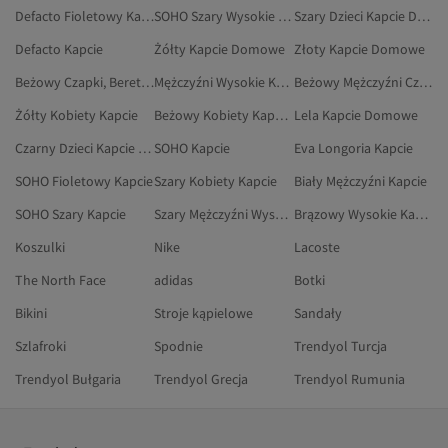
Defacto Fioletowy Kapcie
SOHO Szary Wysokie Kapcie
Szary Dzieci Kapcie Domowe
Defacto Kapcie
Żółty Kapcie Domowe
Złoty Kapcie Domowe
Beżowy Czapki, Berety I Rękawiczki
Mężczyźni Wysokie Kapcie
Beżowy Mężczyźni Czapki, Berety I Rękawiczki
Żółty Kobiety Kapcie
Beżowy Kobiety Kapcie Domowe
Lela Kapcie Domowe
Czarny Dzieci Kapcie Domowe
SOHO Kapcie
Eva Longoria Kapcie
SOHO Fioletowy Kapcie
Szary Kobiety Kapcie
Biały Mężczyźni Kapcie
SOHO Szary Kapcie
Szary Mężczyźni Wysokie Kapcie
Brązowy Wysokie Kapcie
Koszulki
Nike
Lacoste
The North Face
adidas
Botki
Bikini
Stroje kąpielowe
Sandały
Szlafroki
Spodnie
Trendyol Turcja
Trendyol Bułgaria
Trendyol Grecja
Trendyol Rumunia