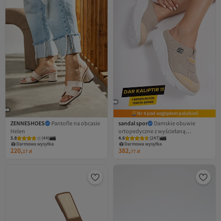
Nr 4 pod względem polubień
ZENNESHOES
Pantofle na obcasie
sandal spor
Damskie obuwie
Helen
ortopedyczne z wyściełaną
3.8
(
44
)
4.6
(
247
)
podeszwą, dla lekarzy, pielęgniarek,
Darmowa wysyłka
Darmowa wysyłka
pracowników szpitali i kucharzy
220,
382,
17
zł
77
zł
SS001-0278 Beżowe