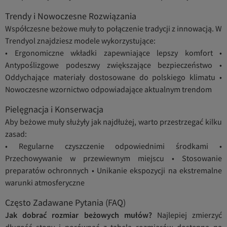
Trendy i Nowoczesne Rozwiązania
Współczesne beżowe muły to połączenie tradycji z innowacją. W
Trendyol znajdziesz modele wykorzystujące:
• Ergonomiczne wkładki zapewniające lepszy komfort •
Antypoślizgowe podeszwy zwiększające bezpieczeństwo •
Oddychające materiały dostosowane do polskiego klimatu •
Nowoczesne wzornictwo odpowiadające aktualnym trendom
Pielęgnacja i Konserwacja
Aby beżowe muły służyły jak najdłużej, warto przestrzegać kilku
zasad:
• Regularne czyszczenie odpowiednimi środkami •
Przechowywanie w przewiewnym miejscu • Stosowanie
preparatów ochronnych • Unikanie ekspozycji na ekstremalne
warunki atmosferyczne
Często Zadawane Pytania (FAQ)
Jak dobrać rozmiar beżowych mułów?
Najlepiej zmierzyć
długość stopy i porównać z tabelą rozmiarów dostępną na