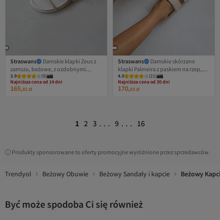
Straswans
Damskie klapki Zeus z
Straswans
Damskie skórzane
zamszu, beżowe, z ozdobnymi
klapki Palmeira z paskiem na rzep,
3.9
(
9
)
4.0
(
21
)
klamrami, zapewniające codzienny
beżowe
Najniższa cena od 14 dni
Najniższa cena od 30 dni
komfort.
Darmowa wysyłka
Darmowa wysyłka
165,
170,
81
zł
03
zł
Najniższa cena od 14 dni
Najniższa cena od 30 dni
1
2
3
...
9
...
16
Produkty sponsorowane to oferty promocyjne wyróżnione przez sprzedawców.
Trendyol
Beżowy Obuwie
Beżowy Sandały i kapcie
Beżowy Kapc
Być może spodoba Ci się również