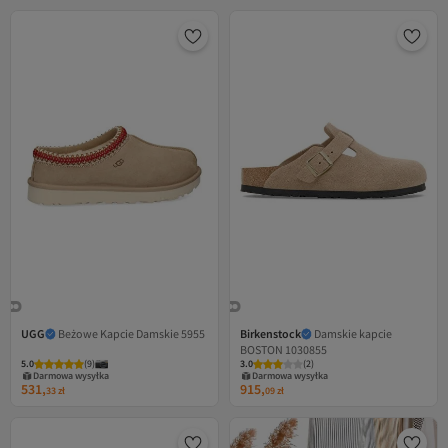
UGG
Beżowe Kapcie Damskie 5955
Birkenstock
Damskie kapcie
BOSTON 1030855
5.0
(
9
)
3.0
(
2
)
Darmowa wysyłka
Darmowa wysyłka
531,
915,
33
zł
09
zł