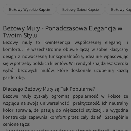
Beżowy Wysokie Kapcie
Beżowy Dzieci Kapcie
Beżowy Ka
Beżowy Muły - Ponadczasowa Elegancja w
Twoim Stylu
Beżowy muły to kwintesencja współczesnej elegancji i
komfortu. Te wszechstronne obuwie łączą w sobie klasyczny
design z nowoczesną funkcjonalnością, idealnie wpasowując
się w potrzeby polskich klientów. W Trendyol znajdziesz szeroki
wybór beżowych mułów, które doskonale uzupełnią każdą
garderobę.
Dlaczego Beżowy Muły są Tak Popularne?
Beżowe muły zyskały ogromną popularność w Polsce ze
względu na swoją uniwersalność i praktyczność. Ich neutralny
kolor sprawia, że pasują do większości stylizacji, a wygodna
konstrukcja zapewnia komfort przez cały dzień. Szczególnie
cenione są za:
• Ponadczasowy design pasujący do różnych stylizacji • Wysoką