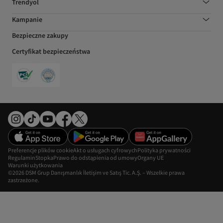
Trendyol
Kampanie
Bezpieczne zakupy
Certyfikat bezpieczeństwa
Preferencje plików cookie
Akt o usługach cyfrowych
Polityka prywatności
Regulamin
Stopka
Prawo do odstąpienia od umowy
Organy UE
Warunki użytkowania
©2026 DSM Grup Danışmanlık İletişim ve Satış Tic. A.Ş. – Wszelkie prawa
zastrzeżone.