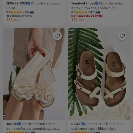
ZENNESHOES
Pantofle na obcasie
Trendyol Shoes
Klapki damskie z
Helen
norek, nitowane, z podwójną
3.7
(
48
)
4.0
(
126
)
klamrą, płaskie TAKSS25TE00004
Najniższa cena od 30 dni
Darmowa wysyłka
Darmowa wysyłka
232,
122,
32
zł
69
zł
Najniższa cena od 30 dni
Jackers
Kapcie z różami Kapcie
DİGGO
Anatomiczne klapki letnie
domowe Zestaw upominkowy na
codzienne kapcie Birken Mayari
4.6
(
654
)
4.1
(
451
)