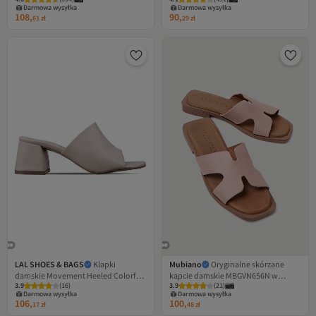
posag Kapcie nowe
Darmowa wysyłka
Darmowa wysyłka
108,
90,
61
zł
29
zł
LAL SHOES & BAGS
Klapki
Mubiano
Oryginalne skórzane
damskie Movement Heeled Colorful-
kapcie damskie MBGVN656N w
3.9
(
16
)
3.9
(
21
)
kremowe
kolorze cielistym
Darmowa wysyłka
Darmowa wysyłka
106,
100,
17
zł
48
zł