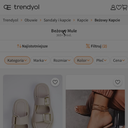
Trendyol
Obuwie
Sandały i kapcie
Kapcie
Beżowy Kapcie
Beżowy Mule
365+ prod.
Najistotniejsze
Filtruj
(
2
)
Kategoria
Marka
Rozmiar
Kolor
Płeć
Cena