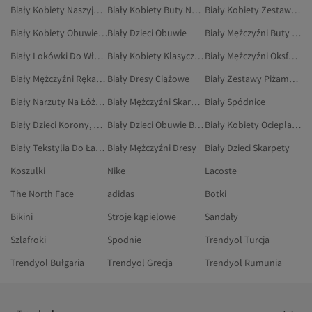
Biały Kobiety Naszyjniki
Biały Kobiety Buty Na Co Dzień
Biały Kobiety Zestawy Dresowe
Biały Kobiety Obuwie Wieczorowe
Biały Dzieci Obuwie
Biały Mężczyźni Buty Na Płaskim Obcasie
Biały Lokówki Do Włosów
Biały Kobiety Klasyczne Płaszcze
Biały Mężczyźni Oksfordki
Biały Mężczyźni Rękawiczki
Biały Dresy Ciążowe
Biały Zestawy Piżamowe
Biały Narzuty Na Łóżko Jednoosobowe
Biały Mężczyźni Skarpety
Biały Spódnice
Biały Dzieci Korony, Opaski Do Włosów I Spinki
Biały Dzieci Obuwie Biurowe
Biały Kobiety Ocieplacze Na Szyję
Biały Tekstylia Do Łazienki
Biały Mężczyźni Dresy
Biały Dzieci Skarpety
Koszulki
Nike
Lacoste
The North Face
adidas
Botki
Bikini
Stroje kąpielowe
Sandały
Szlafroki
Spodnie
Trendyol Turcja
Trendyol Bułgaria
Trendyol Grecja
Trendyol Rumunia