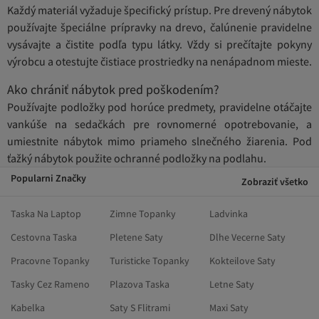
Každý materiál vyžaduje špecifický prístup. Pre drevený nábytok
používajte špeciálne prípravky na drevo, čalúnenie pravidelne
vysávajte a čistite podľa typu látky. Vždy si prečítajte pokyny
výrobcu a otestujte čistiace prostriedky na nenápadnom mieste.
Ako chrániť nábytok pred poškodením?
Používajte podložky pod horúce predmety, pravidelne otáčajte
vankúše na sedačkách pre rovnomerné opotrebovanie, a
umiestnite nábytok mimo priameho slnečného žiarenia. Pod
ťažký nábytok použite ochranné podložky na podlahu.
Popularni Značky
Zobraziť všetko
Taska Na Laptop
Zimne Topanky
Ladvinka
Cestovna Taska
Pletene Saty
Dlhe Vecerne Saty
Pracovne Topanky
Turisticke Topanky
Kokteilove Saty
Tasky Cez Rameno
Plazova Taska
Letne Saty
Kabelka
Saty S Flitrami
Maxi Saty