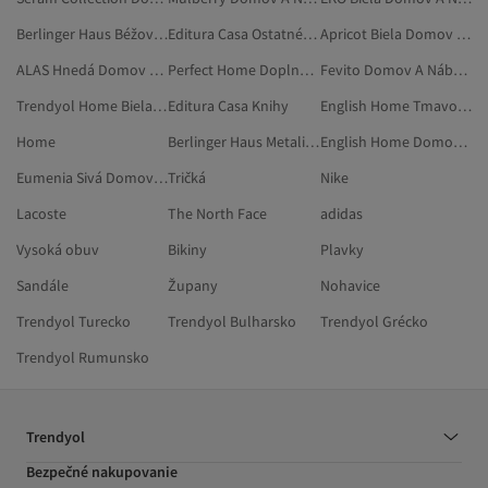
Berlinger Haus Béžová Domov A Nábytok
Editura Casa Ostatné Hračky
Apricot Biela Domov A Nábytok
ALAS Hnedá Domov A Nábytok
Perfect Home Doplnky K Telefónom
Fevito Domov A Nábytok
Trendyol Home Biela Domáce Dekorácie
Editura Casa Knihy
English Home Tmavomodrá Domov A Nábytok
Home
Berlinger Haus Metalická Domov A Nábytok
English Home Domov A Nábytok
Eumenia Sivá Domov A Nábytok
Tričká
Nike
Lacoste
The North Face
adidas
Vysoká obuv
Bikiny
Plavky
Sandále
Župany
Nohavice
Trendyol Turecko
Trendyol Bulharsko
Trendyol Grécko
Trendyol Rumunsko
Trendyol
Bezpečné nakupovanie