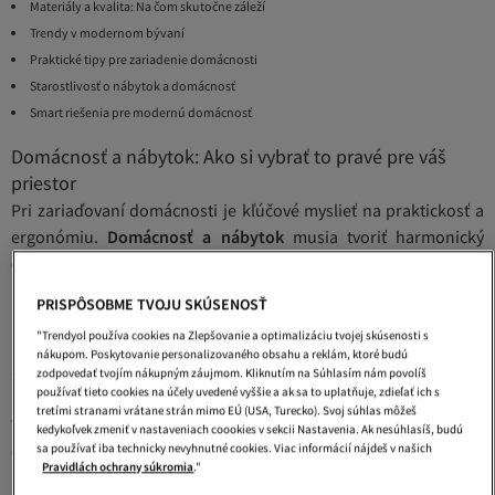
Materiály a kvalita: Na čom skutočne záleží
Trendy v modernom bývaní
Praktické tipy pre zariadenie domácnosti
Starostlivosť o nábytok a domácnosť
Smart riešenia pre modernú domácnosť
Domácnosť a nábytok: Ako si vybrať to pravé pre váš
priestor
Pri zariaďovaní domácnosti je kľúčové myslieť na praktickosť a
ergonómiu.
Domácnosť a nábytok
musia tvoriť harmonický
celok, ktorý nielen dobre vyzerá, ale aj efektívne slúži
každodenným potrebám. Začnite tým, že si premyslíte, ako
PRISPÔSOBME TVOJU SKÚSENOSŤ
priestor skutočne využívate.
"Trendyol používa cookies na Zlepšovanie a optimalizáciu tvojej skúsenosti s
Multifunkčný nábytok sa stal hitom moderných domácností.
nákupom. Poskytovanie personalizovaného obsahu a reklám, ktoré budú
Skladacie stoly, pohovky s úložným priestorom či výklopné
zodpovedať tvojím nákupným záujmom. Kliknutím na Súhlasím nám povolíš
používať tieto cookies na účely uvedené vyššie a ak sa to uplatňuje, zdieľať ich s
postele šetria miesto a zároveň poskytujú maximálnu
tretími stranami vrátane strán mimo EÚ (USA, Turecko). Svoj súhlas môžeš
funkcionalitu. Pri výbere zvážte nielen rozmery, ale aj spôsob,
kedykoľvek zmeniť v nastaveniach coookies v sekcii Nastavenia. Ak nesúhlasíš, budú
akým sa jednotlivé kusy nábytku dopĺňajú.
sa používať iba technicky nevyhnutné cookies. Viac informácií nájdeš v našich
Pravidlách ochrany súkromia
."
Dôležitým faktorom je aj
ergonomický nábytok
, ktorý