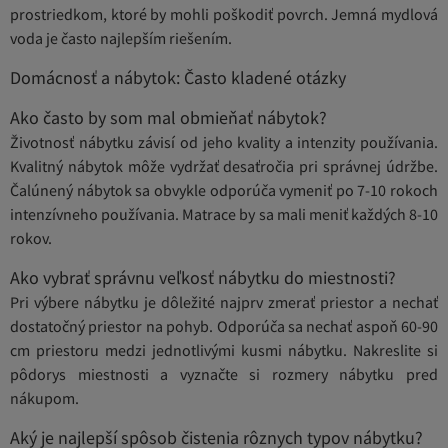
prostriedkom, ktoré by mohli poškodiť povrch. Jemná mydlová
voda je často najlepším riešením.
Domácnosť a nábytok: Často kladené otázky
Ako často by som mal obmieňať nábytok?
Životnosť nábytku závisí od jeho kvality a intenzity používania.
Kvalitný nábytok môže vydržať desaťročia pri správnej údržbe.
Čalúnený nábytok sa obvykle odporúča vymeniť po 7-10 rokoch
intenzívneho používania. Matrace by sa mali meniť každých 8-10
rokov.
Ako vybrať správnu veľkosť nábytku do miestnosti?
Pri výbere nábytku je dôležité najprv zmerať priestor a nechať
dostatočný priestor na pohyb. Odporúča sa nechať aspoň 60-90
cm priestoru medzi jednotlivými kusmi nábytku. Nakreslite si
pôdorys miestnosti a vyznačte si rozmery nábytku pred
nákupom.
Aký je najlepší spôsob čistenia rôznych typov nábytku?