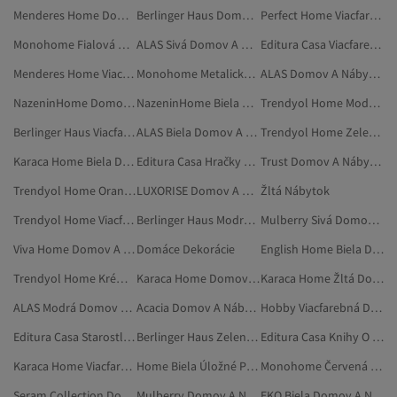
Menderes Home Domov A Nábytok
Berlinger Haus Domov A Nábytok
Perfect Home Viacfarebná Domov A Nábytok
Monohome Fialová Domov A Nábytok
ALAS Sivá Domov A Nábytok
Editura Casa Viacfarebná Domov A Nábytok
Menderes Home Viacfarebná Domov A Nábytok
Monohome Metalická Domov A Nábytok
ALAS Domov A Nábytok
NazeninHome Domov A Nábytok
NazeninHome Biela Domov A Nábytok
Trendyol Home Modrá Domov A Nábytok
Berlinger Haus Viacfarebná Domov A Nábytok
ALAS Biela Domov A Nábytok
Trendyol Home Zelená Domov A Nábytok
Karaca Home Biela Domov A Nábytok
Editura Casa Hračky Na Von
Trust Domov A Nábytok
Trendyol Home Oranžová Domov A Nábytok
LUXORISE Domov A Nábytok
Žltá Nábytok
Trendyol Home Viacfarebná Domov A Nábytok
Berlinger Haus Modrá Domov A Nábytok
Mulberry Sivá Domov A Nábytok
Viva Home Domov A Nábytok
Domáce Dekorácie
English Home Biela Domov A Nábytok
Trendyol Home Krémová Domov A Nábytok
Karaca Home Domov A Nábytok
Karaca Home Žltá Domov A Nábytok
ALAS Modrá Domov A Nábytok
Acacia Domov A Nábytok
Hobby Viacfarebná Domov A Nábytok
Editura Casa Starostlivosť O Deti A Rodičovstvo
Berlinger Haus Zelená Domov A Nábytok
Editura Casa Knihy O Umení A Architektúre
Karaca Home Viacfarebná Domov A Nábytok
Home Biela Úložné Priestory A Organizéry
Monohome Červená Domov A Nábytok
Seram Collection Domov A Nábytok
Mulberry Domov A Nábytok
EKO Biela Domov A Nábytok