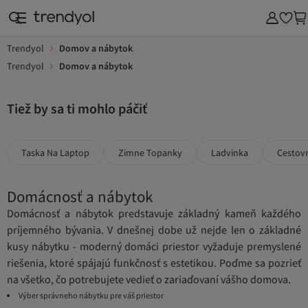
Trendyol
Domov a nábytok
Trendyol
Domov a nábytok
Tiež by sa ti mohlo páčiť
Taska Na Laptop
Zimne Topanky
Ladvinka
Cestov
Domácnosť a nábytok
Domácnosť a nábytok predstavuje základný kameň každého
príjemného bývania. V dnešnej dobe už nejde len o základné
kusy nábytku - moderný domáci priestor vyžaduje premyslené
riešenia, ktoré spájajú funkčnosť s estetikou. Poďme sa pozrieť
na všetko, čo potrebujete vedieť o zariaďovaní vášho domova.
Výber správneho nábytku pre váš priestor