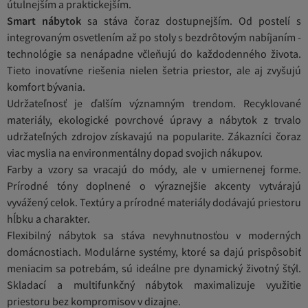
útulnejším a praktickejším.
Smart nábytok
sa stáva čoraz dostupnejším. Od postelí s
integrovaným osvetlením až po stoly s bezdrôtovým nabíjaním -
technológie sa nenápadne včleňujú do každodenného života.
Tieto inovatívne riešenia nielen šetria priestor, ale aj zvyšujú
komfort bývania.
Udržateľnosť je ďalším významným trendom. Recyklované
materiály, ekologické povrchové úpravy a nábytok z trvalo
udržateľných zdrojov získavajú na popularite. Zákazníci čoraz
viac myslia na environmentálny dopad svojich nákupov.
Farby a vzory sa vracajú do módy, ale v umiernenej forme.
Prírodné tóny doplnené o výraznejšie akcenty vytvárajú
vyvážený celok. Textúry a prírodné materiály dodávajú priestoru
hĺbku a charakter.
Flexibilný nábytok sa stáva nevyhnutnosťou v moderných
domácnostiach. Modulárne systémy, ktoré sa dajú prispôsobiť
meniacim sa potrebám, sú ideálne pre dynamický životný štýl.
Skladací a multifunkčný nábytok maximalizuje využitie
priestoru bez kompromisov v dizajne.