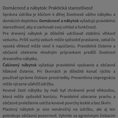
Domácnosť a nábytok: Praktická starostlivosť
Správna údržba je kľúčom k dlhej životnosti vášho nábytku a
domácich doplnkov.
Domácnosť a nábytok
vyžadujú pravidelnú
starostlivosť, aby si zachovali svoj vzhľad a funkčnosť.
Pre drevený nábytok je dôležité udržiavať stabilnú vlhkosť
vzduchu. Príliš suchý vzduch môže spôsobiť praskanie, zatiaľ čo
vysoká vlhkosť môže viesť k napúčaniu. Pravidelné čistenie a
občasné ošetrenie vhodným prípravkom predĺži životnosť
dreveného nábytku.
Čalúnený nábytok
vyžaduje pravidelné vysávanie a občasné
hĺbkové čistenie. Pri škvrnách je dôležité konať rýchlo a
používať správne čistiace prostriedky. Preventívna impregnácia
môže výrazne uľahčiť údržbu.
Kovové časti nábytku by mali byť chránené pred vlhkosťou,
ktorá môže spôsobiť koróziu. Pravidelné utieranie prachu a
občasné preleštenie udržia kovové povrchy lesklé a bez škvŕn.
Plastový nábytok je síce nenáročný na údržbu, ale aj ten
potrebuje občasnú pozornosť. Vyhnite sa agresívnym čistiacim