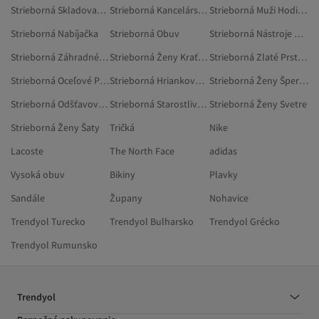
Strieborná Skladovacie Nádoby
Strieborná Kancelárske Doplnky
Strieborná Muži Hodinky
Strieborná Nabíjačka
Strieborná Obuv
Strieborná Nástroje A Príslušenstvo Na Líčenie
Strieborná Záhradné Produkty
Strieborná Ženy Kraťasy
Strieborná Zlaté Prstene
Strieborná Oceľové Prstene
Strieborná Hriankovače
Strieborná Ženy Šperky
Strieborná Odšťavovače Ovocia A Zeleniny
Strieborná Starostlivosť O Kvety A Pestovanie Rastlín
Strieborná Ženy Svetre
Strieborná Ženy Šaty
Tričká
Nike
Lacoste
The North Face
adidas
Vysoká obuv
Bikiny
Plavky
Sandále
Župany
Nohavice
Trendyol Turecko
Trendyol Bulharsko
Trendyol Grécko
Trendyol Rumunsko
Trendyol