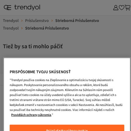
Trendyol
Príslušenstvo
Strieborná Príslušenstvo
Trendyol
Strieborná Príslušenstvo
Tiež by sa ti mohlo páčiť
Kokteilove Saty
Pletene Saty
Saty S Flitrami
Letne 
PRISPÔSOBME TVOJU SKÚSENOSŤ
Popularni Značky
Zobraziť všetko
"Trendyol používa cookies na Zlepšovanie a optimalizáciu tvojej skúsenosti s
nákupom. Poskytovanie personalizovaného obsahu a reklám, ktoré budú
zodpovedať tvojím nákupným záujmom. Kliknutím na Súhlasím nám povolíš
Kokteilove Saty
Pletene Saty
Saty S Flitrami
používať tieto cookies na účely uvedené vyššie a ak sa to uplatňuje, zdieľať ich s
tretími stranami vrátane strán mimo EÚ (USA, Turecko). Svoj súhlas môžeš
Letne Saty
Dlhe Vecerne Saty
Kabelka
kedykoľvek zmeniť v nastaveniach coookies v sekcii Nastavenia. Ak nesúhlasíš, budú
sa používať iba technicky nevyhnutné cookies. Viac informácií nájdeš v našich
Plazova Taska
Tasky Cez Rameno
Ladvinka
Pravidlách ochrany súkromia
."
Turisticke Topanky
Maxi Saty
Cestovna Taska
Prijať všetky súbory cookie