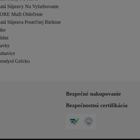
latá Súpravy Na Vyfarbovanie
ORE Muži Oblečenie
atá Súprava Posteľnej Bielizne
ike
idas
lavky
ohavice
rendyol Grécko
Bezpečné nakupovanie
Bezpečnostná certifikácia