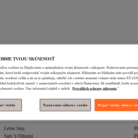
ecerne Saty
Saty S Flitrami
Plazova Taska
Kabelka
OBME TVOJU SKÚSENOSŤ
omáce Oblečenie
Zlatá Ženy Oblečenie
Zlatá Vybavenie Na Cvičen
žíva cookies na Zlepšovanie a optimalizáciu tvojej skúsenosti s nákupom. Poskytovanie person
lám, ktoré budú zodpovedať tvojím nákupným záujmom. Kliknutím na Súhlasím nám povolíš pou
á Tlačiarne
Zlatá Príslušenstvo
Zlatá Pokrývky Hlavy
Zlat
ely uvedené vyššie a ak sa to uplatňuje, zdieľať ich s tretími stranami vrátane strán mimo EÚ (U
ôžeš kedykoľvek zmeniť v nastaveniach coookies v sekcii Nastavenia. Ak nesúhlasíš, budú sa po
Zlatá Ženy Príslušenstvo
DORE Oblečenie
Zlatá Jednoručná
yhnutné cookies. Viac informácií nájdeš v našich
Pravidlách ochrany súkromia
."
uť všetky
Nastavenia súborov cookie
Prijať všetky súbory co
Letne Saty
Pl
Saty S Flitrami
P