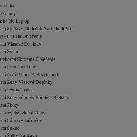
advinka
axi Saty
aska Na Laptop
latá Súpravy Obliečok Na Jednolôžko
ORE Biela Oblečenie
latá Vlasové Doplnky
atá Svetre
trieborná Skromné Oblečenie
latá Formálna Obuv
latá Prvá Pomoc A Bezpečnosť
latá Ženy Vlasové Doplnky
latá Penový Valec
latá Ženy Súpravy Spodnej Bielizne
atá Fixky
latá Vychádzková Obuv
atá Súpravy Bižutérie
latá Sukne
latá Šálky Na Kávu