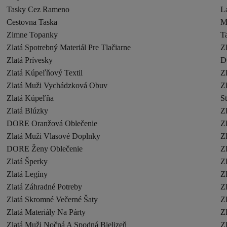
Tasky Cez Rameno
L
Cestovna Taska
M
Zimne Topanky
T
Zlatá Spotrebný Materiál Pre Tlačiarne
Z
Zlatá Prívesky
D
Zlatá Kúpeľňový Textil
Z
Zlatá Muži Vychádzková Obuv
Zl
Zlatá Kúpeľňa
S
Zlatá Blúzky
Z
DORE Oranžová Oblečenie
Z
Zlatá Muži Vlasové Doplnky
Z
DORE Ženy Oblečenie
Z
Zlatá Šperky
Z
Zlatá Legíny
Zl
Zlatá Záhradné Potreby
Z
Zlatá Skromné Večerné Šaty
Zl
Zlatá Materiály Na Párty
Z
Zlatá Muži Nočná A Spodná Bielizeň
Z