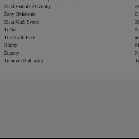
Zlatá Vianočné Ozdoby
Z
Ženy Oblečenie
D
Zlatá Muži Svetre
Zl
Tričká
N
The North Face
ad
Bikiny
P
Župany
N
Trendyol Bulharsko
T