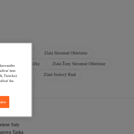
Tasky Cez Rameno
Zlatá Skromné Oblečenie
ie
Zlatá Lodičky
Zlatá Ženy Skromné Oblečenie
alizovaného
žívať tieto
á Súprava Obliečok
Zlatá Stolový Riad
SA, Turecko).
užívať iba
 Činka A Závažie
okie
etene Saty
lazova Taska