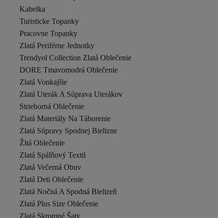
Kabelka
Turisticke Topanky
Pracovne Topanky
Zlatá Periférne Jednotky
Trendyol Collection Zlatá Oblečenie
DORE Tmavomodrá Oblečenie
Zlatá Vonkajšie
Zlatá Uterák A Súprava Uterákov
Strieborná Oblečenie
Zlatá Materiály Na Táborenie
Zlatá Súpravy Spodnej Bielizne
Žltá Oblečenie
Zlatá Spálňový Textil
Zlatá Večerná Obuv
Zlatá Deti Oblečenie
Zlatá Nočná A Spodná Bielizeň
Zlatá Plus Size Oblečenie
Zlatá Skromné Šaty