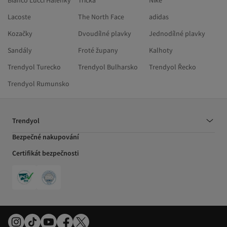
Bianco Lucci Halenky
Trička
Nike
Lacoste
The North Face
adidas
Kozačky
Dvoudílné plavky
Jednodílné plavky
Sandály
Froté župany
Kalhoty
Trendyol Turecko
Trendyol Bulharsko
Trendyol Řecko
Trendyol Rumunsko
Trendyol
Bezpečné nakupování
Certifikát bezpečnosti