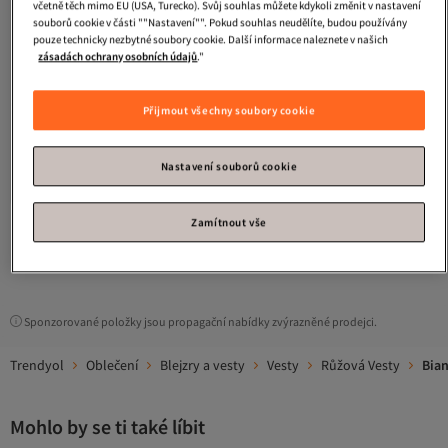
včetně těch mimo EU (USA, Turecko). Svůj souhlas můžete kdykoli změnit v nastavení
souborů cookie v části ""Nastavení"". Pokud souhlas neudělíte, budou používány
pouze technicky nezbytné soubory cookie. Další informace naleznete v našich
zásadách ochrany osobních údajů
."
Přijmout všechny soubory cookie
Bianco Lucci
Dámská běžná tkaná
vesta s límcem Bisilet se zlatým
4.4
(
156
)
Nastavení souborů cookie
knoflíkem 9005 60283150
Doprava zdarma
799
Kč
Zamítnout vše
1
Sponzorované položky jsou propagační nabídky zvýrazněné prodejci.
Trendyol
Oblečení
Blejzry a vesty
Vesty
Růžová Vesty
Bian
Mohlo by se ti také líbit