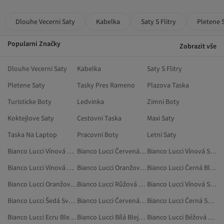
Dlouhe Vecerni Saty
Kabelka
Saty S Flitry
Pletene 
Popularni Značky
Zobrazit vše
Dlouhe Vecerni Saty
Kabelka
Saty S Flitry
Pletene Saty
Tasky Pres Rameno
Plazova Taska
Turisticke Boty
Ledvinka
Zimni Boty
Koktejlove Saty
Cestovni Taska
Maxi Saty
Taska Na Laptop
Pracovni Boty
Letni Saty
Bianco Lucci Vínová Blejzry A Vesty
Bianco Lucci Červená Svetry
Bianco Lucci Vínová Svetrové Vesty
Bianco Lucci Vínová Oblečení
Bianco Lucci Oranžová Blejzry A Vesty
Bianco Lucci Černá Blejzry A Vesty
Bianco Lucci Oranžová Oblečení
Bianco Lucci Růžová Trička
Bianco Lucci Vínová Svetry
Bianco Lucci Šedá Svetrové Vesty
Bianco Lucci Červená Domácí Oblečení
Bianco Lucci Černá Svetry
Bianco Lucci Ecru Blejzry A Vesty
Bianco Lucci Bílá Blejzry A Vesty
Bianco Lucci Béžová Kraťasy