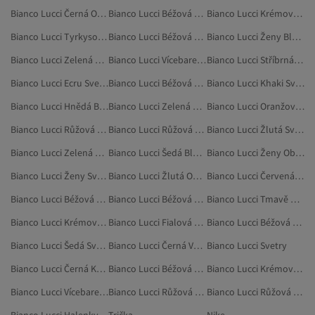
Bianco Lucci Černá Oblečení
Bianco Lucci Béžová Doplňky
Bianco Lucci Krémová Oblečení
Bianco Lucci Tyrkysová Oblečení
Bianco Lucci Béžová Svetry
Bianco Lucci Ženy Blejzry A Vesty
Bianco Lucci Zelená Blejzry A Vesty
Bianco Lucci Vícebarevné Oblečení
Bianco Lucci Stříbrná Oblečení
Bianco Lucci Ecru Svetrové Vesty
Bianco Lucci Béžová Kombinézy
Bianco Lucci Khaki Svetrové Vesty
Bianco Lucci Hnědá Blejzry A Vesty
Bianco Lucci Zelená Svetry
Bianco Lucci Oranžová Svetry
Bianco Lucci Růžová Dvoudílné Sady
Bianco Lucci Růžová Šaty
Bianco Lucci Žlutá Svetry
Bianco Lucci Zelená Oblečení
Bianco Lucci Šedá Blejzry A Vesty
Bianco Lucci Ženy Oblečení
Bianco Lucci Ženy Svetry
Bianco Lucci Žlutá Oblečení
Bianco Lucci Červená Ponča
Bianco Lucci Béžová Legíny
Bianco Lucci Béžová Bundy
Bianco Lucci Tmavě Modrá Svetrové Vesty
Bianco Lucci Krémová Blejzry A Vesty
Bianco Lucci Fialová Blejzry A Vesty
Bianco Lucci Béžová Ponča
Bianco Lucci Šedá Svetry
Bianco Lucci Černá Větrovky
Bianco Lucci Svetry
Bianco Lucci Černá Kombinézy
Bianco Lucci Béžová Halenky
Bianco Lucci Krémová Svetry
Bianco Lucci Vícebarevné Svetry
Bianco Lucci Růžová Sukně
Bianco Lucci Růžová Mikiny