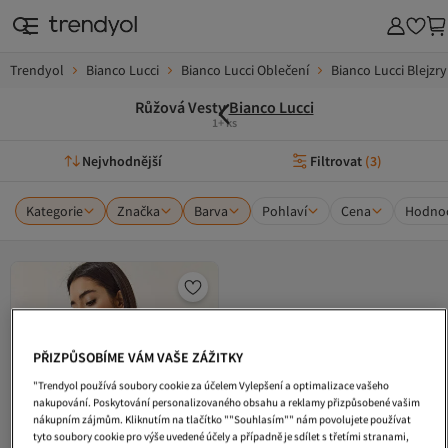
Trendyol
Bianco Lucci
Bianco Lucci Oblečení
Bianco Lucci Blejzry
Růžová Vesty
Bianco Lucci
1+ ks
Nejvhodnější
Filtrovat
(
3
)
Kategorie
Značka
Barva
Pohlaví
Cena
Hodnoc
PŘIZPŮSOBÍME VÁM VAŠE ZÁŽITKY
"Trendyol používá soubory cookie za účelem Vylepšení a optimalizace vašeho
nakupování. Poskytování personalizovaného obsahu a reklamy přizpůsobené vašim
nákupním zájmům. Kliknutím na tlačítko ""Souhlasím"" nám povolujete používat
tyto soubory cookie pro výše uvedené účely a případně je sdílet s třetími stranami,