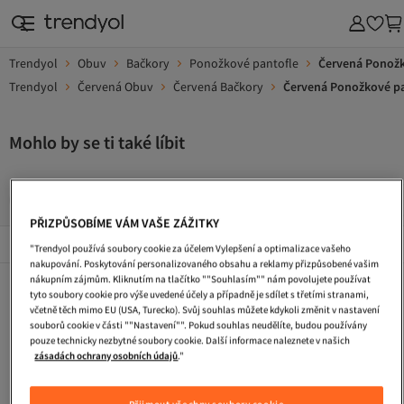
Trendyol
Obuv
Bačkory
Ponožkové pantofle
Červená Ponožk
Trendyol
Červená Obuv
Červená Bačkory
Červená Ponožkové pa
Mohlo by se ti také líbit
Zimni Boty
Pracovni Boty
Turisticke Boty
Kabelka
PŘIZPŮSOBÍME VÁM VAŠE ZÁŽITKY
Popularni Značky
Zobrazit vše
"Trendyol používá soubory cookie za účelem Vylepšení a optimalizace vašeho
nakupování. Poskytování personalizovaného obsahu a reklamy přizpůsobené vašim
nákupním zájmům. Kliknutím na tlačítko ""Souhlasím"" nám povolujete používat
Zimni Boty
Pracovni Boty
Turisticke Boty
tyto soubory cookie pro výše uvedené účely a případně je sdílet s třetími stranami,
včetně těch mimo EU (USA, Turecko). Svůj souhlas můžete kdykoli změnit v nastavení
Kabelka
Plazova Taska
Tasky Pres Rameno
souborů cookie v části ""Nastavení"". Pokud souhlas neudělíte, budou používány
pouze technicky nezbytné soubory cookie. Další informace naleznete v našich
Saty S Flitry
Dlouhe Vecerni Saty
Koktejlove Saty
zásadách ochrany osobních údajů
."
Cestovni Taska
Taska Na Laptop
Pletene Saty