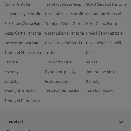
Černá Pantofle
Trendyol Shoes Vícebarevné Pantofle
SOHO Červená Pantofle
Vínová Ženy Pantofle
Gezer Růžová Pantofle
Capone Outfitters Vínová Pantofle
Fox Shoes Černá Pantofle
Trendyol Shoes Žlutá Pantofle
Hotiç Černá Pantofle
Gezer Černá Pantofle
Gezer Béžová Pantofle
Hnědá Ženy Pantofle
Gezer Krémová Pantofle
Gezer Červená Sandály A Pantofle
Gezer Vínová Sandály A Pantofle
Trendyol Shoes Šedá Pantofle
Trička
Nike
Lacoste
The North Face
adidas
Kozačky
Dvoudílné plavky
Jednodílné plavky
Sandály
Froté župany
Kalhoty
Trendyol Turecko
Trendyol Bulharsko
Trendyol Řecko
Trendyol Rumunsko
Trendyol