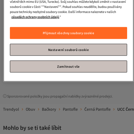
včetně těch mimo EU (USA, Turecko). Svůj souhlas můžete kdykoli změnit v nastavení
souborů cookie v části ""Nastavení"". Pokud souhlas neudělíte, budou používány
pouze technicky nezbytné soubory cookie. Další informace naleznete v našich
zásadách ochrany osobních údajů
."
Přijmout všechny soubory cookie
8. nejčastěji hodnocené
UCC
Domácí pantofle kolekce
Pukka s kožíškem uvnitř
4.5
(
1260
)
Nastavení souborů cookie
Doprava zdarma
576
Kč
Zamítnout vše
1
Sponzorované položky jsou propagační nabídky zvýrazněné prodejci.
Trendyol
Obuv
Bačkory
Pantofle
Černá Pantofle
UCC Čern
Mohlo by se ti také líbit