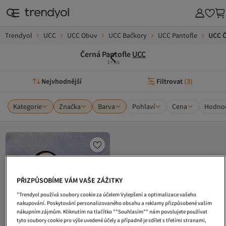
Trendyol
UCC
UCC Obuv
UCC Bačkory
UCC Pantofle
UCC Č
Černá Pantofle
UCC
1+ ks
Nejvhodnější
Filtrovat
(
3
)
Kategorie
Značka
Barva
Pohlaví
Cena
Hodnoc
PŘIZPŮSOBÍME VÁM VAŠE ZÁŽITKY
"Trendyol používá soubory cookie za účelem Vylepšení a optimalizace vašeho
nakupování. Poskytování personalizovaného obsahu a reklamy přizpůsobené vašim
nákupním zájmům. Kliknutím na tlačítko ""Souhlasím"" nám povolujete používat
tyto soubory cookie pro výše uvedené účely a případně je sdílet s třetími stranami,