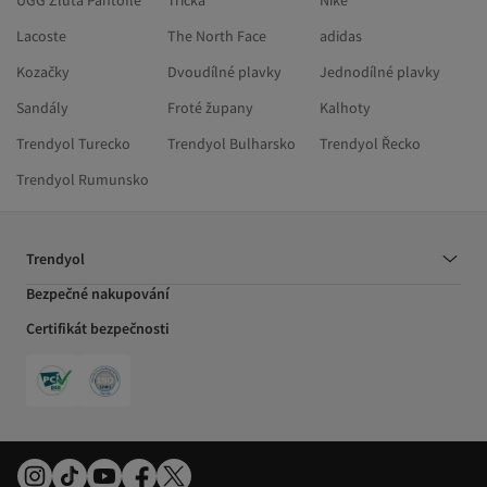
UGG Žlutá Pantofle
Trička
Nike
Lacoste
The North Face
adidas
Kozačky
Dvoudílné plavky
Jednodílné plavky
Sandály
Froté župany
Kalhoty
Trendyol Turecko
Trendyol Bulharsko
Trendyol Řecko
Trendyol Rumunsko
Trendyol
Bezpečné nakupování
Certifikát bezpečnosti