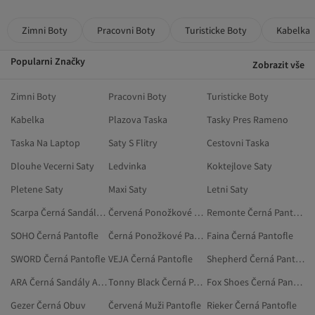
Zimni Boty
Pracovni Boty
Turisticke Boty
Kabelka
Popularni Značky
Zobrazit vše
Zimni Boty
Pracovni Boty
Turisticke Boty
Kabelka
Plazova Taska
Tasky Pres Rameno
Taska Na Laptop
Saty S Flitry
Cestovni Taska
Dlouhe Vecerni Saty
Ledvinka
Koktejlove Saty
Pletene Saty
Maxi Saty
Letni Saty
Scarpa Černá Sandály A Pantofle
Červená Ponožkové Pantofle
Remonte Černá Pantofle
SOHO Černá Pantofle
Černá Ponožkové Pantofle
Faina Černá Pantofle
SWORD Černá Pantofle
VEJA Černá Pantofle
Shepherd Černá Pantofle
ARA Černá Sandály A Pantofle
Tonny Black Černá Pantofle
Fox Shoes Černá Pantofle
Gezer Černá Obuv
Červená Muži Pantofle
Rieker Černá Pantofle