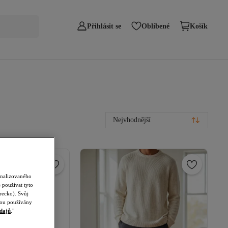
Přihlásit se
Oblíbené
Košík
Nejvhodnější
onalizovaného
 používat tyto
recko). Svůj
udou používány
dajů
."