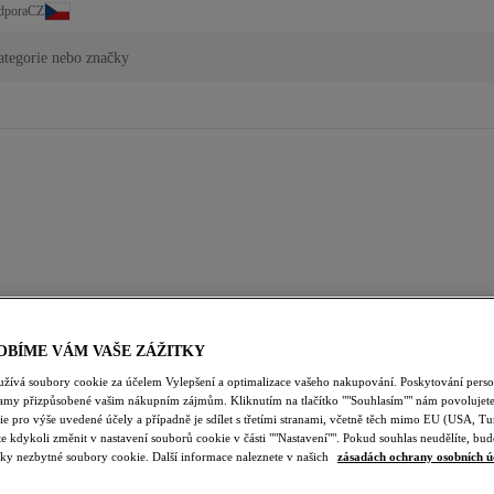
CZ
dpora
ategorie nebo značky
OBÍME VÁM VAŠE ZÁŽITKY
užívá soubory cookie za účelem Vylepšení a optimalizace vašeho nakupování. Poskytování pers
lamy přizpůsobené vašim nákupním zájmům. Kliknutím na tlačítko ""Souhlasím"" nám povolujete
e pro výše uvedené účely a případně je sdílet s třetími stranami, včetně těch mimo EU (USA, Tu
e kdykoli změnit v nastavení souborů cookie v části ""Nastavení"". Pokud souhlas neudělíte, b
ky nezbytné soubory cookie. Další informace naleznete v našich
zásadách ochrany osobních ú