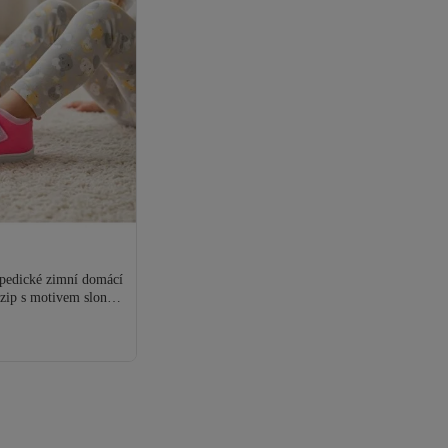
opedické zimní domácí
 zip s motivem slona