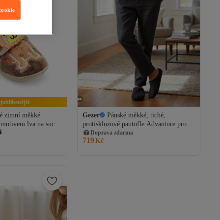
cookie
ejoblíbenější
é zimní měkké
Gezer
Pánské měkké, tiché,
 motivem lva na suchý
protiskluzové pantofle Advanture pro
domácnost
Doprava zdarma
719
Kč