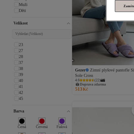
Muži
Zamít
Děti
Velikost
23
27
28
37
38
Gezer
Zimní plyšové pantofle Si
39
Sole Cross
4.6
(
22
)
40
Doprava zdarma
41
513
Kč
42
45
Barva
Černá
Červená
Fialová