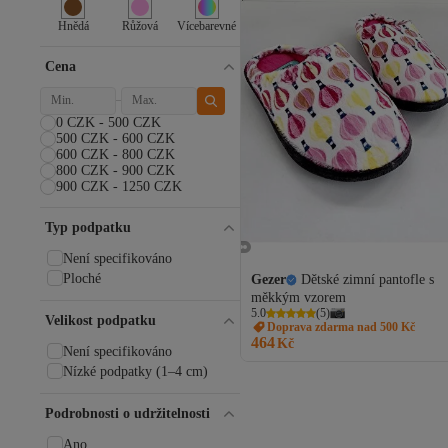
Hnědá
Růžová
Vícebarevné
Cena
0 CZK - 500 CZK
500 CZK - 600 CZK
600 CZK - 800 CZK
800 CZK - 900 CZK
900 CZK - 1250 CZK
Typ podpatku
Není specifikováno
Ploché
Gezer
Dětské zimní pantofle s
měkkým vzorem
5.0
(
5
)
Velikost podpatku
Doprava zdarma nad 500 Kč
464
Kč
Není specifikováno
Nízké podpatky (1–4 cm)
Podrobnosti o udržitelnosti
Ano