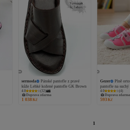
sermoda
Pánské pantofle z pravé
Gezer
Plně ort
kůže Lehké kožené pantofle GK Brown
pantofle na suchý
4.0
(
32
)
4.0
(
4
)
pro školky a jesle
Doprava zdarma
Doprava zdarma
1 038
593
Kč
Kč
1