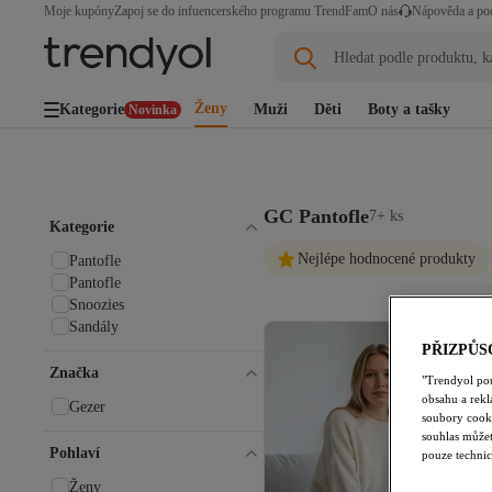
Moje kupóny
Zapoj se do infuencerského programu TrendFam
O nás
Nápověda a po
Hledat podle produktu, k
Ženy
Kategorie
Muži
Děti
Boty a tašky
Novinka
GC Pantofle
7+ ks
Kategorie
Nejlépe hodnocené produkty
Pantofle
Pantofle
Snoozies
Sandály
PŘIZPŮS
Značka
"Trendyol po
obsahu a rek
Gezer
soubory cooki
souhlas můžet
Pohlaví
pouze technic
Ženy