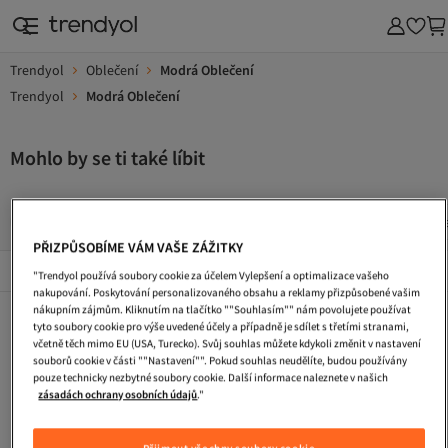
Trendyol
Oblečení
Modrá Oblečení
Trendyol
Modrá Oblečení
Mohlo by se ti také líbit
Dlouhe Vecerni Saty
Pletene Saty
Saty S Flitry
Kab
PŘIZPŮSOBÍME VÁM VAŠE ZÁŽITKY
Popularni Značky
Zobrazit vše
"Trendyol používá soubory cookie za účelem Vylepšení a optimalizace vašeho
nakupování. Poskytování personalizovaného obsahu a reklamy přizpůsobené vašim
nákupním zájmům. Kliknutím na tlačítko ""Souhlasím"" nám povolujete používat
Dlouhe Vecerni Saty
Pletene Saty
Saty S Flitry
tyto soubory cookie pro výše uvedené účely a případně je sdílet s třetími stranami,
včetně těch mimo EU (USA, Turecko). Svůj souhlas můžete kdykoli změnit v nastavení
Kabelka
Plazova Taska
Tasky Pres Rameno
souborů cookie v části ""Nastavení"". Pokud souhlas neudělíte, budou používány
pouze technicky nezbytné soubory cookie. Další informace naleznete v našich
Koktejlove Saty
Turisticke Boty
Maxi Saty
zásadách ochrany osobních údajů
."
Zimni Boty
Cestovni Taska
Letni Saty