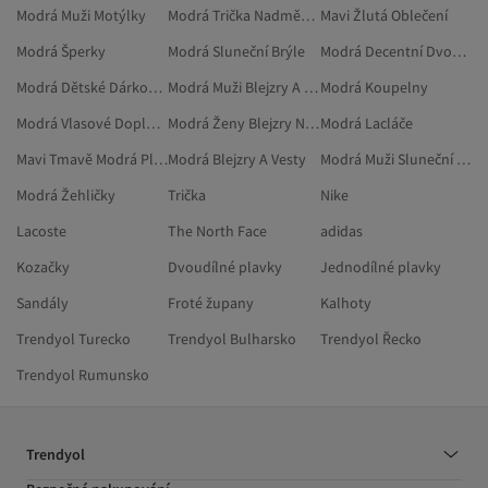
Modrá Muži Motýlky
Modrá Trička Nadměrné Velikosti
Mavi Žlutá Oblečení
Modrá Šperky
Modrá Sluneční Brýle
Modrá Decentní Dvoudílné Sady
Modrá Dětské Dárkové Sady
Modrá Muži Blejzry A Vesty
Modrá Koupelny
Modrá Vlasové Doplňky
Modrá Ženy Blejzry Nadměrné Velikosti
Modrá Lacláče
Mavi Tmavě Modrá Plážové Oblečení
Modrá Blejzry A Vesty
Modrá Muži Sluneční Brýle
Modrá Žehličky
Trička
Nike
Lacoste
The North Face
adidas
Kozačky
Dvoudílné plavky
Jednodílné plavky
Sandály
Froté župany
Kalhoty
Trendyol Turecko
Trendyol Bulharsko
Trendyol Řecko
Trendyol Rumunsko
Trendyol