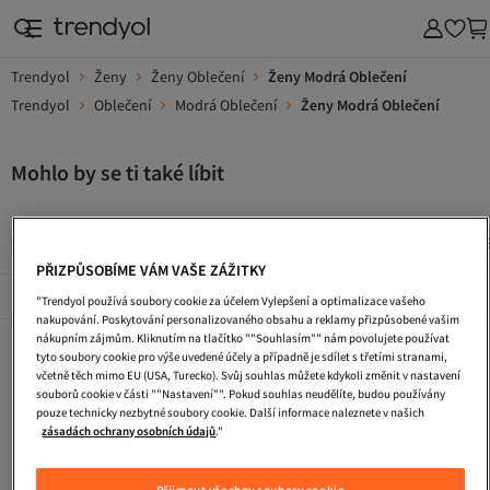
Trendyol
Ženy
Ženy Oblečení
Ženy Modrá Oblečení
Trendyol
Oblečení
Modrá Oblečení
Ženy Modrá Oblečení
Mohlo by se ti také líbit
Dlouhe Vecerni Saty
Kabelka
Saty S Flitry
Pletene 
PŘIZPŮSOBÍME VÁM VAŠE ZÁŽITKY
Popularni Značky
Zobrazit vše
"Trendyol používá soubory cookie za účelem Vylepšení a optimalizace vašeho
nakupování. Poskytování personalizovaného obsahu a reklamy přizpůsobené vašim
nákupním zájmům. Kliknutím na tlačítko ""Souhlasím"" nám povolujete používat
Dlouhe Vecerni Saty
Kabelka
Saty S Flitry
tyto soubory cookie pro výše uvedené účely a případně je sdílet s třetími stranami,
včetně těch mimo EU (USA, Turecko). Svůj souhlas můžete kdykoli změnit v nastavení
Pletene Saty
Tasky Pres Rameno
Plazova Taska
souborů cookie v části ""Nastavení"". Pokud souhlas neudělíte, budou používány
pouze technicky nezbytné soubory cookie. Další informace naleznete v našich
Turisticke Boty
Zimni Boty
Koktejlove Saty
zásadách ochrany osobních údajů
."
Maxi Saty
Ledvinka
Cestovni Taska