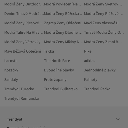
Modrá Ženy Outdoorové Oblečení
Modrá Povlečení Na Jednolůžko
Modrá Ženy Svetrové Vesty
Denim Tmavě Modrá Oblečení
Modrá Ženy Běžecká Obuv
Modrá Ženy Plážové Oblečení
Modrá Ženy Plesové Šaty
Zagrep Ženy Oblečení
Mavi Ženy Vlasové Doplňky
Modrá Talíře Na Hlavní Chod
Modrá Ženy Dlouhé Sukně
Tmavě Modrá Ženy Oblečení
Modrá Ženy Větrovky
Modrá Ženy Mikiny Nadměrné Velikosti
Modrá Ženy Zimní Bundy
Mavi Béžová Oblečení
Trička
Nike
Lacoste
The North Face
adidas
Kozačky
Dvoudílné plavky
Jednodílné plavky
Sandály
Froté župany
Kalhoty
Trendyol Turecko
Trendyol Bulharsko
Trendyol Řecko
Trendyol Rumunsko
Trendyol