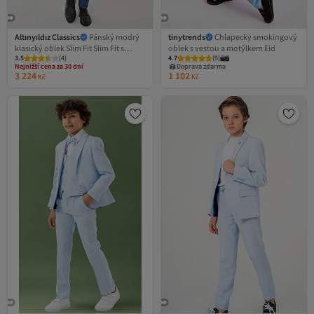
Altınyıldız Classics
Pánský modrý
tinytrends
Chlapecký smokingový
klasický oblek Slim Fit Slim Fit s
oblek s vestou a motýlkem Eid
3.5
(
4
)
4.7
(
9
)
límečkem s potiskem modré vlny
Nejnižší cena za 30 dní
Doprava zdarma
Doprava zdarma
3 224
1 102
Kč
Kč
Nejnižší cena za 30 dní