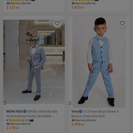
Doprava zdarma
Doprava zdarma
1 117
2 410
Kč
Kč
WENA KİDS
Dětský oblek Bunda
Terry
6-13 Years Boys Steam 3
Vesta Kalhoty Košile Set Oblek
Button Chain Vest Suit
4.7
(
12
)
Doprava zdarma
MODRÝ
1 099
Doprava zdarma
Kč
2 178
Kč