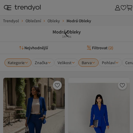
Trendyol
Oblečení
Obleky
Modrá Obleky
Modrá Obleky
14+ ks
Nejvhodnější
Filtrovat
(
2
)
Kategorie
Značka
Velikost
Barva
Pohlaví
Cen