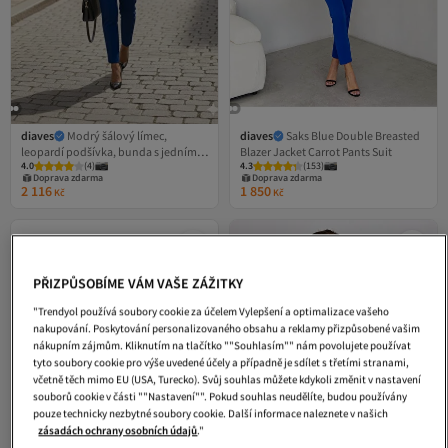
diaves
Modrý šálový límec,
diaves
Saks Blue Double Breasted
leopardí podšívka, bunda s jedním
Blazer Jacket Carrot Pants Suit
4.0
(
4
)
4.3
(
153
)
knoflíkem, mrkvové kalhoty, oblek
Doprava zdarma
Doprava zdarma
2 116
1 850
Kč
Kč
PŘIZPŮSOBÍME VÁM VAŠE ZÁŽITKY
"Trendyol používá soubory cookie za účelem Vylepšení a optimalizace vašeho
nakupování. Poskytování personalizovaného obsahu a reklamy přizpůsobené vašim
nákupním zájmům. Kliknutím na tlačítko ""Souhlasím"" nám povolujete používat
tyto soubory cookie pro výše uvedené účely a případně je sdílet s třetími stranami,
včetně těch mimo EU (USA, Turecko). Svůj souhlas můžete kdykoli změnit v nastavení
souborů cookie v části ""Nastavení"". Pokud souhlas neudělíte, budou používány
pouze technicky nezbytné soubory cookie. Další informace naleznete v našich
zásadách ochrany osobních údajů
."