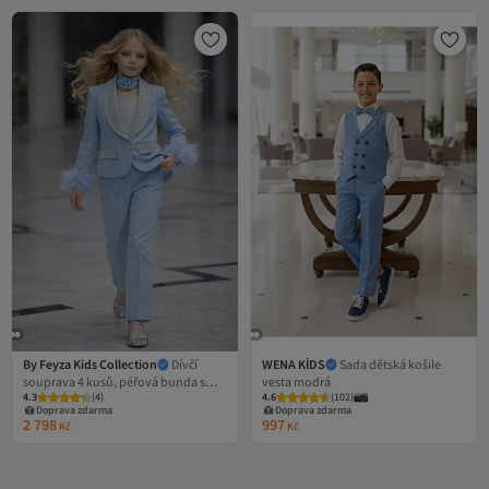
By Feyza Kids Collection
Dívčí
WENA KİDS
Sada dětská košile
souprava 4 kusů, péřová bunda s
vesta modrá
4.3
(
4
)
4.6
(
102
)
kamínky, kalhoty, halenka,
Doprava zdarma
Doprava zdarma
náhrdelník, kombinace pro svatbu a
2 798
997
Kč
Kč
promoce