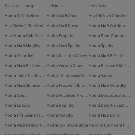
Taska Na Laptop
Ledvinka
Letni Saty
Modrá Péče O Vlasy
Modrá Muži Obuv
Mavi Růžová Oblečení
Mavi Béžová Oblečení
Modrá Muži Dresy
Modrá Muži Outdoorové Oblečení
Mavi Modrá Oblečení
Modrá Propisky
Modrá První Pomoc A Bezpečnost
Modrá Muži Motýlky
Modrá Muži Šperky
Modrá Šperky
Modrá Oxfordky
Modrá Decentní Oděvy
Modrá Muži Běžecká Obuv
Modrá Muži Plážové Oblečení
Modrá Večerní Obuv
Modrá Plážové Oblečení
Modrá Talíře Na Hlavní Chod
Modrá Těhotenské Oblečení
Modrá Vaření
Modrá Muži Sluneční Brýle
Modrá Pracovní Oblečení
Modrá Muži Oxfordky
Modrá Obuv
Modrá Povlečení Pro Dvě Osoby
Modrá Bezpečnostní Sady
Modrá Lodičky
Modrá Doplňky
Modrá Deky Na Jednolůžko
Modrá Příslušenství K Brýlím
Modrá Motýlky
Modrá Muži Džíny
Modrá Muži Řetízky Na Nohu
Modrá Cyklistické Brýle
Mavi Tmavě Modrá Plážové Oblečení
Mavi Modrá Plážové Oblečení
Modrá Muži Kravaty
Modrá Hračky