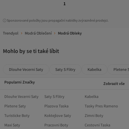
1
Sponzorované položky jsou propagační nabídky zvýrazněné prodejci.
Trendyol
Modrá Oblečení
Modrá Obleky
Mohlo by se ti také líbit
Dlouhe Vecerni Saty
Saty S Flitry
Kabelka
Pletene 
Popularni Značky
Zobrazit vše
Dlouhe Vecerni Saty
Saty S Flitry
Kabelka
Pletene Saty
Plazova Taska
Tasky Pres Rameno
Turisticke Boty
Koktejlove Saty
Zimni Boty
Maxi Saty
Pracovni Boty
Cestovni Taska