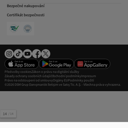
Bezpečné nakupování
Certifikát bezpečnosti
Předvolby cookies
Zákon o právu na digitální služby
Zásady ochrany osobních údajů
Obchodní podmínky
Impresum
Právo na odstoupení od smlouvy
Orgány EU
Podmínky použití
©2026 DSM Grup Danışmanlık İletişim ve Satış Tic. A.Ş. - Všechna práva vyhrazena.
14
/
14