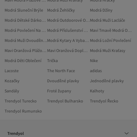
Modrá Sluneční Brýle
Modrá Žehličky
Modrá Džíny
Modrá Dětské Dárkové Sady
Modrá Outdoorové Oblečení
Modrá Muži Lacláče
Modrá Povlečení Na Jednolůžko
Modrá Příslušenství K Vysavačům
Mavi Tmavě Modrá Oblečení
Modrá Muži Dvoudílné Sady
Modrá Kytary A Vybavení
Modrá Ložní Povlečení
Mavi Oranžová Plážové Oblečení
Mavi Oranžová Doplňky
Modrá Muži Kraťasy
Modrá Děti Oblečení
Trička
Nike
Lacoste
The North Face
adidas
Kozačky
Dvoudílné plavky
Jednodílné plavky
Sandály
Froté župany
Kalhoty
Trendyol Turecko
Trendyol Bulharsko
Trendyol Řecko
Trendyol Rumunsko
Trendyol