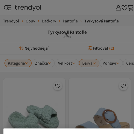
Trendyol
Obuv
Bačkory
Pantofle
Tyrkysová Pantofle
Tyrkysová Pantofle
5+ ks
Nejvhodnější
Filtrovat
(
2
)
Kategorie
Značka
Velikost
Barva
Pohlaví
Cen