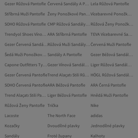
Gezer Růžová Pantofle
Červená Sandály A Pantofle
Lela Růžová Pantofle
Stříbrná Muži Pantofle
Ženy Ponožkové Pantofle
Vícebarevné Ponožkové Pantofle
SOHO Růžová Pantofle
CMP Růžová Sandály A Pantofle
Růžová Ženy Ponožkové Pantofle
Trendyol Shoes Vínová Pantofle
ARA Stříbrná Pantofle
TEVA Vícebarevné Sandály A Pantofle
Gezer Červená Sandály A Pantofle
Růžová Muži Sandály A Pantofle
Červená Muži Pantofle
Šedá Muži Ponožkové Pantofle
Sandály A Pantofle
Gezer Béžová Sandály A Pantofle
Capone Outfitters Tyrkysová Pantofle
Gezer Vínová Sandály A Pantofle
Liger Růžová Sandály A Pantofle
Gezer Červená Pantofle
Trend Alaçatı Stili Růžová Pantofle
HÖGL Růžová Sandály A Pantofle
SOHO Červená Pantofle
ARA Béžová Pantofle
ARA Černá Pantofle
Trend Alaçatı Stili Pantofle
Liger Béžová Pantofle
Hnědá Muži Pantofle
Růžová Ženy Pantofle
Trička
Nike
Lacoste
The North Face
adidas
Kozačky
Dvoudílné plavky
Jednodílné plavky
Sandály
Froté župany
Kalhoty