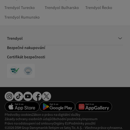
Trendyol Turecko
Trendyol Bulharsko
Trendyol Řecko
Trendyol Rumunsko
Trendyol
Bezpečné nakupování
Certifikát bezpečnosti
Předvolby cookies
Zákon o právu na digitální služby
Zásady ochrany osobních údajů
Obchodní podmínky
Impresum
Právo na odstoupení od smlouvy
Orgány EU
Podmínky použití
©2026 DSM Grup Danışmanlık İletişim ve Satış Tic. A.Ş. - Všechna práva vyhrazena.