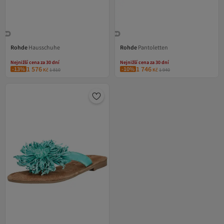
Rohde
Hausschuhe
Rohde
Pantoletten
Nejnižší cena za 30 dní
Nejnižší cena za 30 dní
Doprava zdarma
Doprava zdarma
Nejnižší cena za 30 dní
Nejnižší cena za 30 dní
1 576
1 746
-13%
-10%
Kč
1 810
Kč
1 940