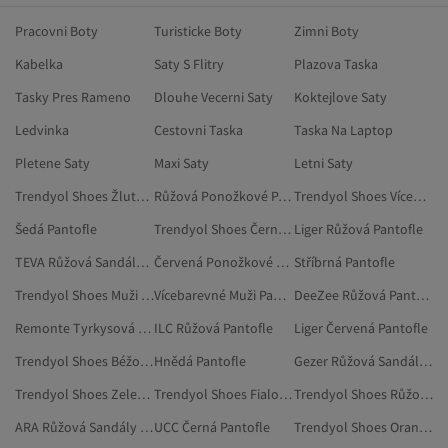
Pracovni Boty
Turisticke Boty
Zimni Boty
Kabelka
Saty S Flitry
Plazova Taska
Tasky Pres Rameno
Dlouhe Vecerni Saty
Koktejlove Saty
Ledvinka
Cestovni Taska
Taska Na Laptop
Pletene Saty
Maxi Saty
Letni Saty
Trendyol Shoes Žlutá Pantofle
Růžová Ponožkové Pantofle
Trendyol Shoes Vícebarevné Pantofle
Šedá Pantofle
Trendyol Shoes Černá Pantofle
Liger Růžová Pantofle
TEVA Růžová Sandály A Pantofle
Červená Ponožkové Pantofle
Stříbrná Pantofle
Trendyol Shoes Muži Pantofle
Vícebarevné Muži Pantofle
DeeZee Růžová Pantofle
Remonte Tyrkysová Pantofle
ILC Růžová Pantofle
Liger Červená Pantofle
Trendyol Shoes Béžová Pantofle
Hnědá Pantofle
Gezer Růžová Sandály A Pantofle
Trendyol Shoes Zelená Pantofle
Trendyol Shoes Fialová Pantofle
Trendyol Shoes Růžová Sandály A Pantofle
ARA Růžová Sandály A Pantofle
UCC Černá Pantofle
Trendyol Shoes Oranžová Pantofle