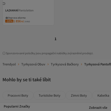
LAZAMANİ
Pantoletten
Doprava zdarma
1 856
-10%
Kč
2 062
1
Sponzorované položky jsou propagační nabídky zvýrazněné prodejci.
Trendyol
Tyrkysová Obuv
Tyrkysová Bačkory
Tyrkysová Pantof
Mohlo by se ti také líbit
Pracovni Boty
Turisticke Boty
Zimni Boty
Kabelka
Popularni Značky
Zobrazit vše