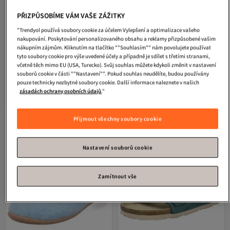
PŘIZPŮSOBÍME VÁM VAŠE ZÁŽITKY
"Trendyol používá soubory cookie za účelem Vylepšení a optimalizace vašeho
nakupování. Poskytování personalizovaného obsahu a reklamy přizpůsobené vašim
nákupním zájmům. Kliknutím na tlačítko ""Souhlasím"" nám povolujete používat
tyto soubory cookie pro výše uvedené účely a případně je sdílet s třetími stranami,
včetně těch mimo EU (USA, Turecko). Svůj souhlas můžete kdykoli změnit v nastavení
Minamoda
Plyšové dámské
Remonte
Pantoletten
Nejnižší cena za 30 dní
souborů cookie v části ""Nastavení"". Pokud souhlas neudělíte, budou používány
domácí pantofle kobercové pantofle
Doprava zdarma
pouze technicky nezbytné soubory cookie. Další informace naleznete v našich
5.0
(
1
)
Nejnižší cena za 30 dní
trendy produkty
1 546
zásadách ochrany osobních údajů
."
Doprava zdarma
-15%
Kč
1 819
614
Kč
Přijmout všechny soubory cookie
Nastavení souborů cookie
Zamítnout vše